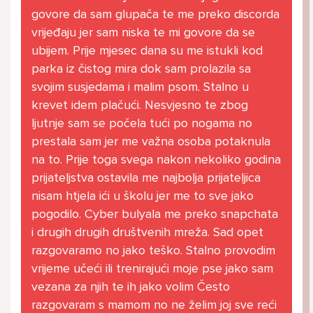
govore da sam glupača te me preko discorda
vrijeđaju jer sam niska te mi govore da se
ubijem. Prije mjesec dana su me istukli kod
parka iz čistog mira dok sam prolazila sa
svojim susjedama i malim psom. Stalno u
krevet idem plačući. Nesvjesno te zbog
ljutnje sam se počela tući po nogama no
prestala sam jer me važna osoba potaknula
na to. Prije toga svega nakon nekoliko godina
prijateljstva ostavila me najbolja prijateljica
nisam htjela ići u školu jer me to sve jako
pogodilo. Cyber bulyala me preko snapchata
i drugih drugih društvenih mreža. Sad opet
razgovaramo no jako teško. Stalno provodim
vrijeme učeći ili trenirajući moje pse jako sam
vezana za njih te ih jako volim Često
razgovaram s mamom no ne želim joj sve reći