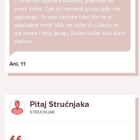
U školi me ogovara nekoliko prijatelja ne
znam zašto. Čak su napravili grupu gdje me
ogovaraju. To sam saznala tako što mi je
prijateljica rekla. Više ne želim ići u školu ali
me mama i tata tjeraju. Svaku večer kod kuće
plačem.
Ani, 11
Pitaj Stručnjaka
STRUCNJAK