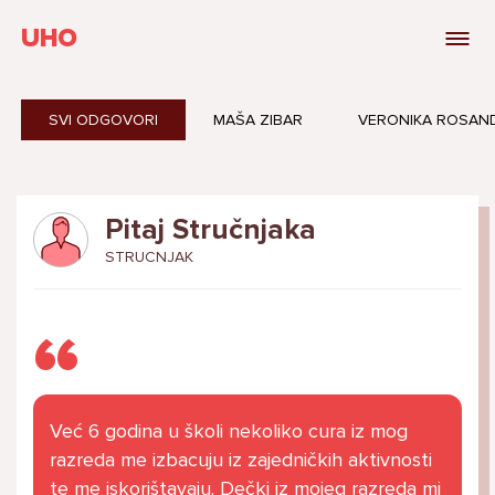
UHO
SVI ODGOVORI
MAŠA ZIBAR
VERONIKA ROSAN
Pitaj Stručnjaka
STRUCNJAK
Već 6 godina u školi nekoliko cura iz mog
razreda me izbacuju iz zajedničkih aktivnosti
te me iskorištavaju. Dečki iz mojeg razreda mi