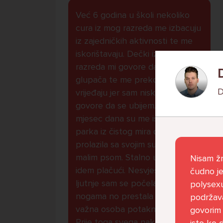
Već 6 godina u školi nekoliko
cura iz mog razreda me izbacuju
iz zajedničkih aktivnosti te me
iskorištavaju. Dečki iz mojeg
razreda mi govore da sam
glupača te me preko discorda
D
vrijeđaju jer sam niska te mi
govore da se ubijem. Prije
mjesec dana su me istukli kod
parka iz čistog mira dok sam
prolazila sa svojim susjedama i
malim psom. Stalno u krevet
Nisam žr
idem plačući. Nesvjesno te zbog
čudno je 
ljutnje sam se počela tući po
polysexu
nogama no prestala sam jer me
podržava
važna osoba potaknula na to.
govorim 
Prije toga svega nakon nekoliko
isto ko d