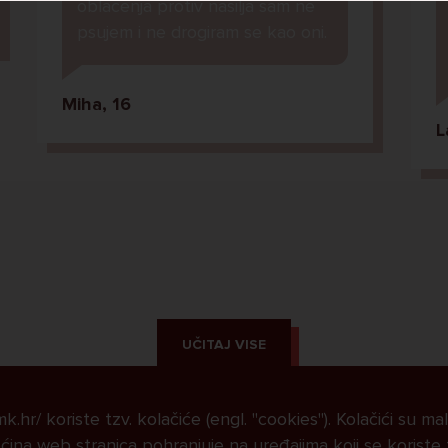
oblacenja protiv nasilja sam ne
psujem i ne drogiram se kao oni.
Miha, 16
L
UČITAJ VISE
.hr/ koriste tzv. kolačiće (engl. "cookies"). Kolačići su ma
ina web stranica pohranjuje na uređajima koji se koriste