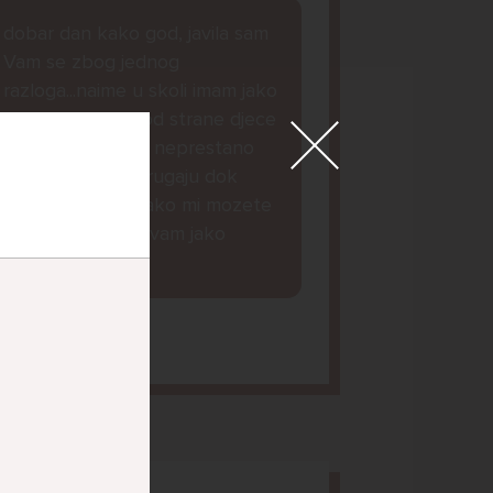
dobar dan kako god, javila sam
Vam se zbog jednog
razloga...naime u skoli imam jako
puno problema od strane djece
iz mojeg razreda, neprestano
me maltretiraju i rugaju dok
nesto ne mogu...ako mi mozete
dat savjet bila bi vam jako
zahvalna lp.
orena, 14