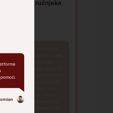
Pitaj Stručnjaka
STRUCNJAK
Dobar dan, danas sam dobila
obavjest koja ke potresča meni
je svasta dolazilo naprimjer
latforma
oglasi cura koje traze decka ili
a
koje zele se je**ti neznam kako
 pomoći.
da drukcije kazem i ka sam to
stalno micala i neznam kako
naoraviti da mi to ne doslazi i
Domian
sada mi je doslo da imam neki
virus i da ce ove obavjesti biti