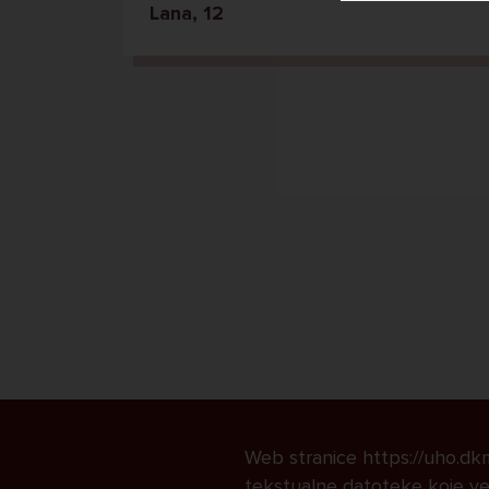
Lana, 12
Web stranice https://uho.dkmk
tekstualne datoteke koje već