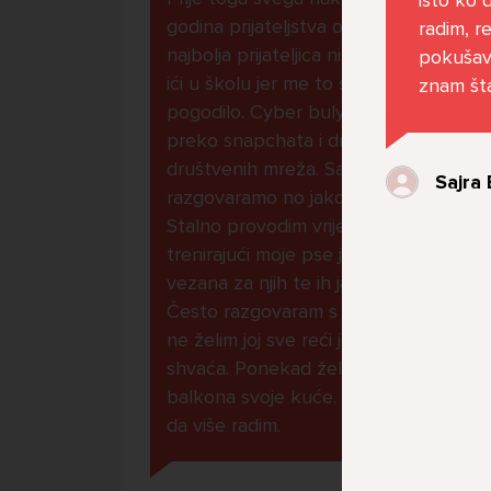
godina prijateljstva ostavila me
radim, r
najbolja prijateljica nisam htjela
pokušav
ići u školu jer me to sve jako
znam šta
pogodilo. Cyber bulyala me
preko snapchata i drugih drugih
društvenih mreža. Sad opet
Sajra 
razgovaramo no jako teško.
Stalno provodim vrijeme učeći ili
trenirajući moje pse jako sam
vezana za njih te ih jako volim
Često razgovaram s mamom no
ne želim joj sve reći jer me ne
shvaća. Ponekad želim skočiti sa
balkona svoje kuće. Neznam što
da više radim.