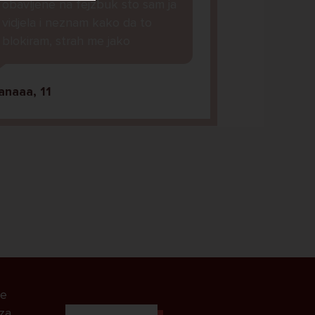
obavljene na fejzbuk sto sam ja
vidjela i neznam kako da to
blokiram, strah me jako
anaaa, 11
le
 za