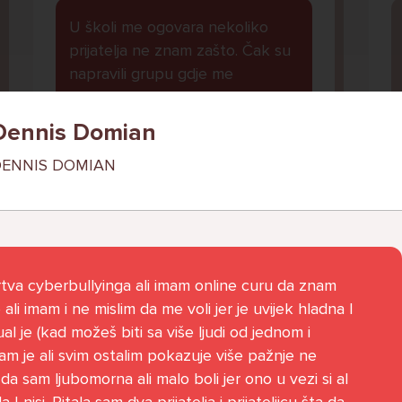
U školi me ogovara nekoliko
prijatelja ne znam zašto. Čak su
napravili grupu gdje me
ogovaraju. To sam saznala tako
što mi je prijateljica rekla. Više
Dennis Domian
ne želim ići u školu ali me mama i
ENNIS DOMIAN
tata tjeraju. Svaku večer kod
kuće plačem.
Ani, 11
l
tva cyberbullyinga ali imam online curu da znam
ali imam i ne mislim da me voli jer je uvijek hladna I
al je (kad možeš biti sa više ljudi od jednom i
m je ali svim ostalim pokazuje više pažnje ne
da sam ljubomorna ali malo boli jer ono u vezi si al
Pitaj Stručnjaka
a I nisi. Pitala sam dva prijatelja i prijateljicu šta da