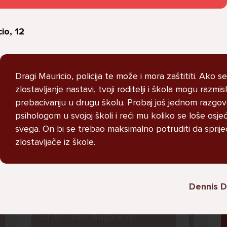
STRUCNJAK
io, 12
Dragi Mauricio, policija te može i mora zaštititi. Ako se
Imam dosta velike probleme i ne
zlostavljanje nastavi, tvoji roditelji i škola mogu razmisl
znam kako se nosit s time u
prebacivanju u drugu školu. Probaj još jednom razgova
pitanju je moj razred i grupa na
psihologom u svojoj školi i reći mu koliko se loše osj
messengeru moj razred je pun
svega. On bi se trebao maksimalno potruditi da sprije
narkomana koji puse marihuanu i
zlostavljače iz škole.
kad ih u grupi nesto pitam
vezano za skolu zeznu me i
izbacuju me i vrate nakon nekog
Dennis 
perioda lako receno crna ovca
sam samo zato sto sam drugaciji
od njih imam drugaciji stil