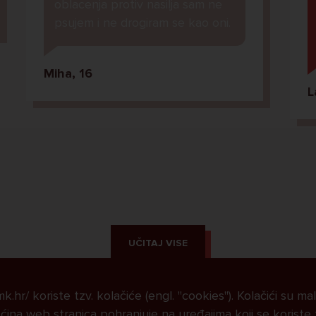
oblacenja protiv nasilja sam ne
psujem i ne drogiram se kao oni.
Miha, 16
L
UČITAJ VISE
.hr/ koriste tzv. kolačiće (engl. "cookies"). Kolačići su ma
ina web stranica pohranjuje na uređajima koji se koriste