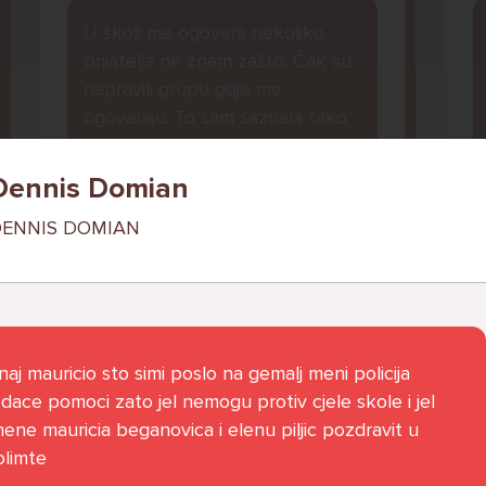
U školi me ogovara nekoliko
prijatelja ne znam zašto. Čak su
napravili grupu gdje me
ogovaraju. To sam saznala tako
što mi je prijateljica rekla. Više
ne želim ići u školu ali me mama i
Dennis Domian
tata tjeraju. Svaku večer kod
ENNIS DOMIAN
kuće plačem.
Ani, 11
l
aj mauricio sto simi poslo na gemalj meni policija
dace pomoci zato jel nemogu protiv cjele skole i jel
ne mauricia beganovica i elenu piljic pozdravit u
olimte
Pitaj Stručnjaka