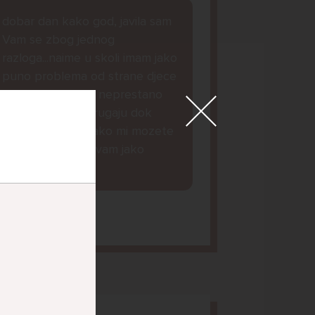
dobar dan kako god, javila sam
Vam se zbog jednog
razloga...naime u skoli imam jako
puno problema od strane djece
iz mojeg razreda, neprestano
me maltretiraju i rugaju dok
nesto ne mogu...ako mi mozete
dat savjet bila bi vam jako
zahvalna lp.
orena, 14