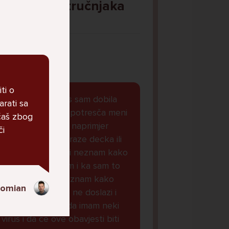
Pitaj Stručnjaka
STRUCNJAK
iti o
Dobar dan, danas sam dobila
rati sa
obavjest koja ke potresča meni
ećaš zbog
je svasta dolazilo naprimjer
či
oglasi cura koje traze decka ili
koje zele se je**ti neznam kako
da drukcije kazem i ka sam to
stalno micala i neznam kako
Domian
naoraviti da mi to ne doslazi i
sada mi je doslo da imam neki
virus i da ce ove obavjesti biti