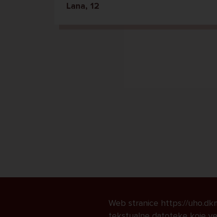
Lana, 12
Web stranice https://uho.dkmk
tekstualne datoteke koje već