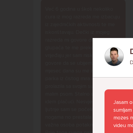
Već 6 godina u školi nekoliko
cura iz mog razreda me izbacuju
iz zajedničkih aktivnosti te me
iskorištavaju. Dečki iz mojeg
razreda mi govore da sam
glupača te me preko discorda
vrijeđaju jer sam niska te mi
D
govore da se ubijem. Prije
mjesec dana su me istukli kod
parka iz čistog mira dok sam
prolazila sa svojim susjedama i
malim psom. Stalno u krevet
idem plačući. Nesvjesno te zbog
Jasam on
ljutnje sam se počela tući po
sumljam 
nogama no prestala sam jer me
mozes me
važna osoba potaknula na to.
videu m
Prije toga svega nakon nekoliko