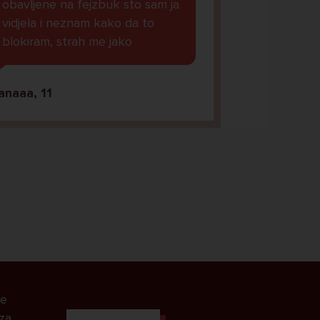
obavljene na fejzbuk sto sam ja
vidjela i neznam kako da to
blokiram, strah me jako
anaaa, 11
le
 za