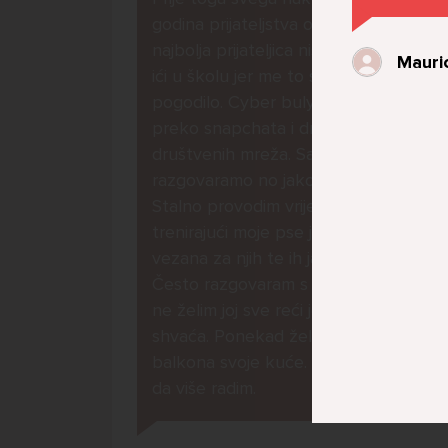
godina prijateljstva ostavila me
najbolja prijateljica nisam htjela
Mauric
ići u školu jer me to sve jako
pogodilo. Cyber bulyala me
preko snapchata i drugih drugih
društvenih mreža. Sad opet
razgovaramo no jako teško.
Stalno provodim vrijeme učeći ili
trenirajući moje pse jako sam
vezana za njih te ih jako volim
Često razgovaram s mamom no
ne želim joj sve reći jer me ne
shvaća. Ponekad želim skočiti sa
balkona svoje kuće. Neznam što
da više radim.