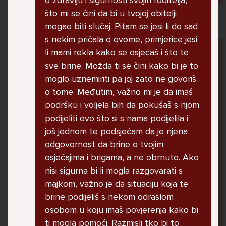
o zdravlju i sigurnosti svojih roditelja,
što mi se čini da bi u tvojoj obitelji
mogao biti slučaj. Pitam se jesi li do sad
s nekim pričala o ovome, primjerice jesi
Pitaj Stručnjaka
li mami rekla kako se osjećaš i što te
STRUCNJAK
sve brine. Možda ti se čini kako bi je to
moglo uznemiriti pa joj zato ne govoriš
o tome. Međutim, važno mi je da imaš
podršku i voljela bih da pokušaš s njom
podijeliti ovo što si s nama podijelila i
još jednom te podsjećam da je njena
Dobar dan, danas sam dobila obavjest koja
odgovornost da brine o tvojim
ke potresča meni je svasta dolazilo naprimjer
osjećajima i brigama, a ne obrnuto. Ako
oglasi cura koje traze decka ili koje zele se
nisi sigurna bi li mogla razgovarati s
je**ti neznam kako da drukcije kazem i ka
majkom, važno je da situaciju koja te
sam to stalno micala i neznam kako naoraviti
brine podijeliš s nekom odraslom
da mi to ne doslazi i sada mi je doslo da imam
osobom u koju imaš povjerenja kako bi
neki virus i da ce ove obavjesti biti obavljene
ti mogla pomoći. Razmisli tko bi to