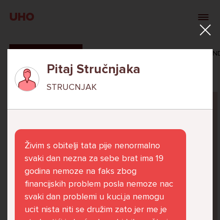
UHO
SVI ODGOVORI
MAŠA ZIBAR
VERONIKA ROSAN
Pitaj Stručnjaka
STRUCNJAK
Pitaj Stručnjaka
STRUCNJAK
Živim s obitelji tata pije nenormalno
svaki dan nezna za sebe brat ima 19
godina nemoze na faks zbog
financijskih problem posla nemoze nac
Već 6 godina u školi nekoliko cura iz mog
svaki dan problemi u kuci.ja nemogu
razreda me izbacuju iz zajedničkih aktivnosti
ucit nista niti se družim zato jer me je
te me iskorištavaju. Dečki iz mojeg razreda mi