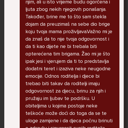
njim, ali u isto vrijeme budu ogorčena i
ljuta zbog nekih njegovih ponašanja.
Također, brine me to što sam stekla
dojam da preuzimaš na sebe dio brige
koju tvoja mama proživljava.Važno mi je
Imam dosta velike probleme i ne znam kako
da znaš da to nije tvoja odgovornost i
se nosit s time u pitanju je moj razred i grupa
da ti kao dijete ne bi trebala biti
na messengeru moj razred je pun narkomana
opterećena tim brigama. Žao mi je što
koji puse marihuanu i kad ih u grupi nesto
ipak jesi i vjerujem da ti to predstavlja
pitam vezano za skolu zeznu me i izbacuju
dodatni teret i izaziva neke neugodne
me i vrate nakon nekog perioda lako receno
emocije. Odnos roditelja i djece bi
crna ovca sam samo zato sto sam drugaciji od
trebao biti takav da roditelji imaju
njih imam drugaciji stil oblacenja protiv nasilja
odgovornost za djecu, brinu za njih i
sam ne psujem i ne drogiram se kao oni.
pružaju im ljubav te podršku. U
obiteljima u kojima postoje neke
teškoće može doći do toga da se te
Miha, 16
uloge zamijene i da djeca počnu brinuti