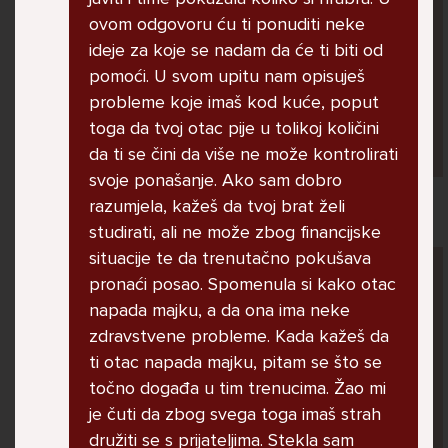
jer me ne shvaća. Ponekad želim skočiti sa
ovom odgovoru ću ti ponuditi neke
balkona svoje kuće. Neznam što da više
ideje za koje se nadam da će ti biti od
radim.
pomoći. U svom upitu nam opisuješ
probleme koje imaš kod kuće, poput
toga da tvoj otac pije u tolikoj količini
Lana, 12
da ti se čini da više ne može kontrolirati
svoje ponašanje. Ako sam dobro
razumjela, kažeš da tvoj brat želi
studirati, ali ne može zbog financijske
situacije te da trenutačno pokušava
Pitaj Stručnjaka
pronaći posao. Spomenula si kako otac
STRUCNJAK
napada majku, a da ona ima neke
zdravstvene probleme. Kada kažeš da
ti otac napada majku, pitam se što se
točno događa u tim trenucima. Žao mi
je čuti da zbog svega toga imaš strah
družiti se s prijateljima. Stekla sam