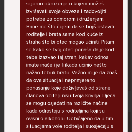
sigurno okruženje u kojem možeš
izvršavati svoje obveze i zadovoljiti
potrebe za odmorom i druženjem.
dobar dan kako god, javila sam Vam se zbog
Brine me što čujem da se bojiš ostaviti
jednog razloga...naime u skoli imam jako puno
roditelje i brata same kod kuće iz
problema od strane djece iz mojeg razreda,
straha što bi otac mogao učiniti. Pitam
neprestano me maltretiraju i rugaju dok
se kako se tvoj otac ponaša da je kod
nesto ne mogu...ako mi mozete dat savjet bila
tebe izazvao taj strah, kakav odnos
bi vam jako zahvalna lp.
imate inače i je li ikada učinio nešto
nažao tebi ili bratu. Važno mi je da znaš
lorena, 14
da ova situacija i neprimjereno
ponašanje koje doživljavaš od strane
članova obitelji nisu tvoja krivnja. Djeca
se mogu osjećati na različite načine
kada odrastaju s roditeljima koji su
Pitaj Stručnjaka
ovisni o alkoholu. Uobičajeno da u tim
STRUCNJAK
situacijama vole roditelja i suosjećaju s