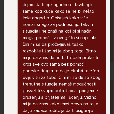
U školi me ogovara nekoliko prijatelja ne
dojam da ti nije ugodno ostaviti njih
znam zašto. Čak su napravili grupu gdje me
same kod kuće kako se ne bi nešto
ogovaraju. To sam saznala tako što mi je
loše dogodilo. Opisuješ kako više
prijateljica rekla. Više ne želim ići u školu ali
nemaš snage za podnošenje takvih
me mama i tata tjeraju. Svaku večer kod kuće
situacija i ne znaš na koji bi si način
plačem.
mogla pomoći. Iz ovog što si napisala
čini mi se da proživljavaš teško
razdoblje i žao mi je zbog toga. Bitno
Ani, 11
mi je da znaš da ne bi trebala prolaziti
kroz sve ovo sama bez pomoći i
podrške drugih te da je Hrabri telefon
uvijek tu za tebe. Čini mi se da se zbog
Pitaj Stručnjaka
trenutne situacije nemaš mogućnosti
posvetiti svojim potrebama, primjerice
STRUCNJAK
druženju s prijateljima i učenju. Važno
mi je da znaš kako imaš pravo na to, a
da je zadaća roditelja da ti osiguraju