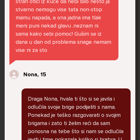
strah otići iz kuće da nebi bilo nešto ja
govore da sam glupača te me preko discorda
stvarno nemogu vise tata non-stop
vrijeđaju jer sam niska te mi govore da se
mamu napada, a ona jadna ima tlak
ubijem. Prije mjesec dana su me istukli kod
meni puni nekad glavu .neznam ni
parka iz čistog mira dok sam prolazila sa
sama kako sebi pomoc! Gušim se iz
svojim susjedama i malim psom. Stalno u
dana u dan od problema snage nemam
krevet idem plačući. Nesvjesno te zbog
vise ni za sto
ljutnje sam se počela tući po nogama no
prestala sam jer me važna osoba potaknula
na to. Prije toga svega nakon nekoliko godina
Nona, 15
prijateljstva ostavila me najbolja prijateljica
nisam htjela ići u školu jer me to sve jako
pogodilo. Cyber bulyala me preko snapchata
Draga Nona, hvala ti što si se javila i
i drugih drugih društvenih mreža. Sad opet
odlučila svoje brige podijeliti s nama.
razgovaramo no jako teško. Stalno provodim
Ponekad je teško razgovarati o svojim
vrijeme učeći ili trenirajući moje pse jako sam
brigama i zato ti želim reći da sam
vezana za njih te ih jako volim Često
ponosna na tebe što si nam se odlučila
razgovaram s mamom no ne želim joj sve reći
javiti i time pokazala koliko si hrabra. U