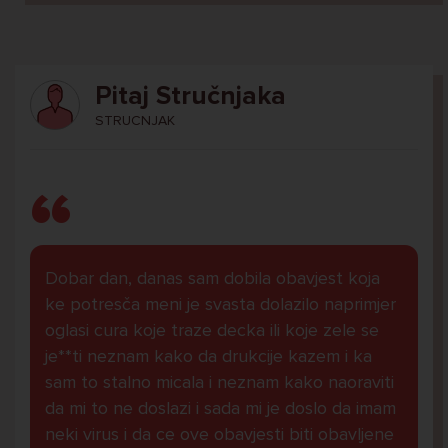
Pitaj Stručnjaka
STRUCNJAK
Dobar dan, danas sam dobila obavjest koja
ke potresča meni je svasta dolazilo naprimjer
oglasi cura koje traze decka ili koje zele se
je**ti neznam kako da drukcije kazem i ka
sam to stalno micala i neznam kako naoraviti
da mi to ne doslazi i sada mi je doslo da imam
neki virus i da ce ove obavjesti biti obavljene