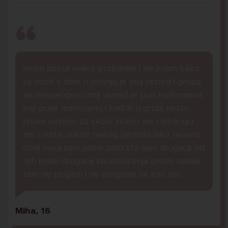
Imam dosta velike probleme i ne znam kako
se nosit s time u pitanju je moj razred i grupa
na messengeru moj razred je pun narkomana
koji puse marihuanu i kad ih u grupi nesto
pitam vezano za skolu zeznu me i izbacuju
me i vrate nakon nekog perioda lako receno
crna ovca sam samo zato sto sam drugaciji od
njih imam drugaciji stil oblacenja protiv nasilja
sam ne psujem i ne drogiram se kao oni.
Miha, 16