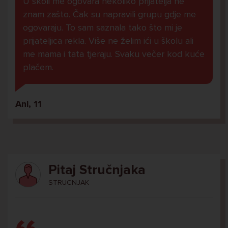
U školi me ogovara nekoliko prijatelja ne
znam zašto. Čak su napravili grupu gdje me
ogovaraju. To sam saznala tako što mi je
prijateljica rekla. Više ne želim ići u školu ali
me mama i tata tjeraju. Svaku večer kod kuće
plačem.
Ani, 11
Pitaj Stručnjaka
STRUCNJAK