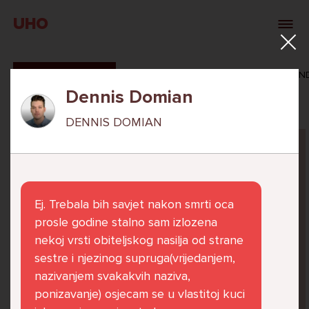
UHO
SVI ODGOVORI
MAŠA ZIBAR
VERONIKA ROSAN
Dennis Domian
DENNIS DOMIAN
Pitaj Stručnjaka
STRUCNJAK
Ej. Trebala bih savjet nakon smrti oca
prosle godine stalno sam izlozena
nekoj vrsti obiteljskog nasilja od strane
sestre i njezinog supruga(vrijedanjem,
Već 6 godina u školi nekoliko cura iz mog
nazivanjem svakakvih naziva,
razreda me izbacuju iz zajedničkih aktivnosti
ponizavanje) osjecam se u vlastitoj kuci
te me iskorištavaju. Dečki iz mojeg razreda mi