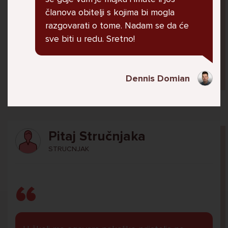
jer me ne shvaća. Ponekad želim skočiti sa
članova obitelji s kojima bi mogla
balkona svoje kuće. Neznam što da više
razgovarati o tome. Nadam se da će
radim.
sve biti u redu. Sretno!
Lana, 12
Dennis Domian
Pitaj Stručnjaka
STRUCNJAK