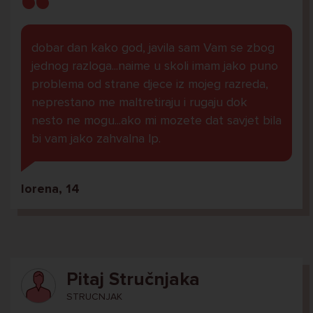
dobar dan kako god, javila sam Vam se zbog
jednog razloga...naime u skoli imam jako puno
problema od strane djece iz mojeg razreda,
neprestano me maltretiraju i rugaju dok
nesto ne mogu...ako mi mozete dat savjet bila
bi vam jako zahvalna lp.
lorena, 14
Pitaj Stručnjaka
STRUCNJAK