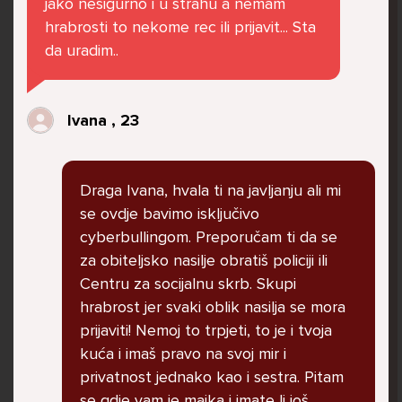
jako nesigurno i u strahu a nemam
govore da sam glupača te me preko discorda
hrabrosti to nekome rec ili prijavit... Sta
vrijeđaju jer sam niska te mi govore da se
da uradim..
ubijem. Prije mjesec dana su me istukli kod
parka iz čistog mira dok sam prolazila sa
svojim susjedama i malim psom. Stalno u
Ivana , 23
krevet idem plačući. Nesvjesno te zbog
ljutnje sam se počela tući po nogama no
prestala sam jer me važna osoba potaknula
Draga Ivana, hvala ti na javljanju ali mi
na to. Prije toga svega nakon nekoliko godina
se ovdje bavimo isključivo
prijateljstva ostavila me najbolja prijateljica
cyberbullingom. Preporučam ti da se
nisam htjela ići u školu jer me to sve jako
za obiteljsko nasilje obratiš policiji ili
pogodilo. Cyber bulyala me preko snapchata
Centru za socijalnu skrb. Skupi
i drugih drugih društvenih mreža. Sad opet
hrabrost jer svaki oblik nasilja se mora
razgovaramo no jako teško. Stalno provodim
prijaviti! Nemoj to trpjeti, to je i tvoja
vrijeme učeći ili trenirajući moje pse jako sam
kuća i imaš pravo na svoj mir i
vezana za njih te ih jako volim Često
privatnost jednako kao i sestra. Pitam
razgovaram s mamom no ne želim joj sve reći
se gdje vam je majka i imate li još