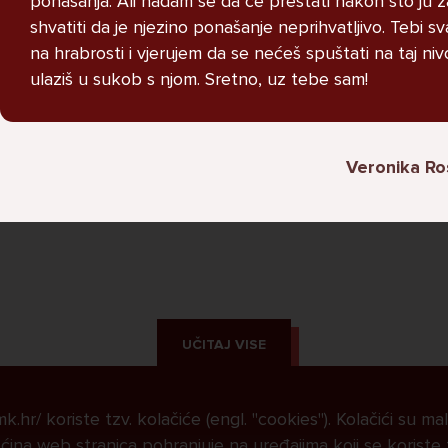
ponašanja. Ali nadam se da će prestati nakon što ju za
oblacenja protiv nasilja sam ne
shvatiti da je njezino ponašanje neprihvatljivo. Tebi s
psujem i ne drogiram se kao oni.
na hrabrosti i vjerujem da se nećeš spuštati na taj niv
ulaziš u sukob s njom. Sretno, uz tebe sam!
Miha, 16
L
Veronika Ro
UČITAJ VISE
.hr/ koriste tzv. kolačiće (engl. "cookies"). Kolačići su ma
ina web stranica pohranjuje na uređajima koji se koriste