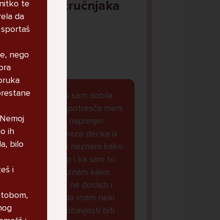
nitko te
Pitaj Stručnjaka
rela da
STRUCNJAK
i sportaš
nje, nego
ora
poruka
 prestane
Dobar dan, danas sam dobila
obavjest koja ke potresča meni
. Nemoj
je svasta dolazilo naprimjer
o ih
oglasi cura koje traze decka ili
a, bilo
koje zele se je**ti neznam kako
da drukcije kazem i ka sam to
eš i
stalno micala i neznam kako
naoraviti da mi to ne doslazi i
d tobom,
sada mi je doslo da imam neki
nog
virus i da ce ove obavjesti biti