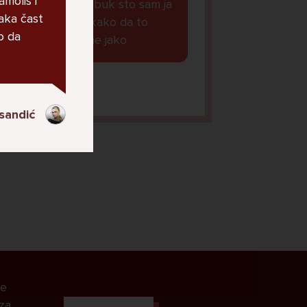
moliš i
obavljene na fejzbuk sto sam ja
vaka čast
vidjela i neznam kako da to
o da
blokiram, strah me jako
anaaa, 11
sandić
le
 za