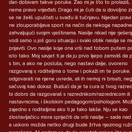
dan dobivam takve poruke. Žao mi je što to prolaziš, 
STRUCNJAK
nema pravo vrijeđati. Drago mi je čuti da si dovoljno z
se ne želiš upuštati u svađu ili tučnjavu. Nijedan prav
ne zlouporabljava sport na način da nekoga napadne
zahvaljujući svojim vještinama. Nasilje nikad nije rješe
vodi samo u još goru situaciju i svaki oblik nasilja se m
prijaviti. Ovo nasilje koje ona vrši nad tobom putem 
Imam dosta velike probleme i ne
isto tako. Moj savjet ti je da ju prvo lijepo zamoliš da
znam kako se nosit s time u
s tim, a ako ne posluša, nego nastavi dalje, ovoreno
pitanju je moj razred i grupa na
razgovaraj s roditeljima o tome i pokaži im te poruke
messengeru moj razred je pun
odgovarati na njene uvrede, ali ih nemoj ni brisati, neg
narkomana koji puse marihuanu i
sačuvaj kao dokaz. Budući da je ta cura iz tvog razred
kad ih u grupi nesto pitam
bi dobro da razgovaraš s razrednikom/razrednicom ili
vezano za skolu zeznu me i
nastavnicima, i školskim pedagogom/psihologom. Mož
izbacuju me i vrate nakon nekog
zajedno s roditeljima ako ti je tako lakše. Nju se kao
perioda lako receno crna ovca
zlostavljačicu mora spriječiti da vrši nasilje – sada na
sam samo zato sto sam drugaciji
a uskoro možda netko drugi bude žrtva njezinog ruž
od njih imam drugaciji stil