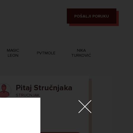
POŠALJI PORUKU
MAGIC
NIKA
PVTMOLE
LEON
TURKOVIĆ
Pitaj Stručnjaka
STRUCNJAK