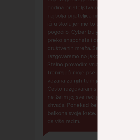
godina prijateljstva ostavila me
najbolja prijateljica nisam htjela
ići u školu jer me to sve jako
pogodilo. Cyber bulyala me
preko snapchata i drugih drugih
društvenih mreža. Sad opet
razgovaramo no jako teško.
Stalno provodim vrijeme učeći ili
trenirajući moje pse jako sam
vezana za njih te ih jako volim
Često razgovaram s mamom no
ne želim joj sve reći jer me ne
shvaća. Ponekad želim skočiti sa
balkona svoje kuće. Neznam što
da više radim.