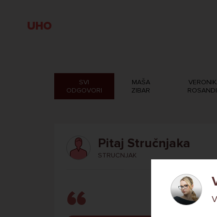
UHO
SVI
MAŠA
VERONIK
ODGOVORI
ZIBAR
ROSAND
Pitaj Stručnjaka
STRUCNJAK
V