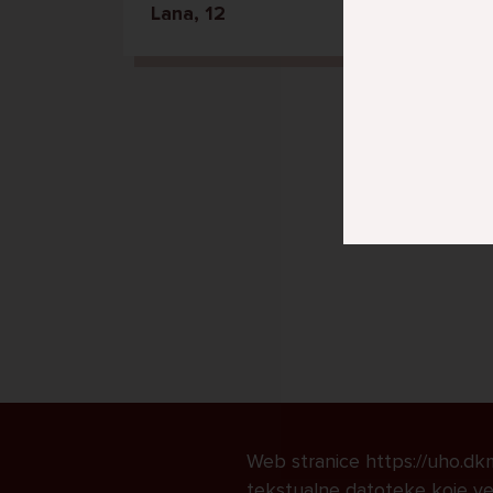
Lana, 12
Web stranice https://uho.dkmk
tekstualne datoteke koje već