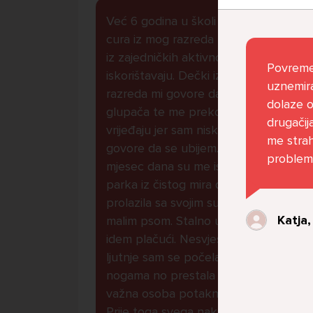
Već 6 godina u školi nekoliko
cura iz mog razreda me izbacuju
iz zajedničkih aktivnosti te me
Povreme
iskorištavaju. Dečki iz mojeg
uznemira
razreda mi govore da sam
dolaze o
glupača te me preko discorda
drugačij
vrijeđaju jer sam niska te mi
me strah
govore da se ubijem. Prije
problema
mjesec dana su me istukli kod
parka iz čistog mira dok sam
prolazila sa svojim susjedama i
Katja,
malim psom. Stalno u krevet
idem plačući. Nesvjesno te zbog
ljutnje sam se počela tući po
nogama no prestala sam jer me
važna osoba potaknula na to.
Prije toga svega nakon nekoliko