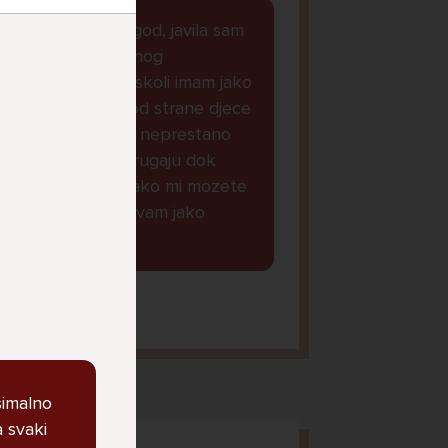
dobar dan kako god, javila sam
Vam se zbog jednog
razloga...naime u skoli imam jako
puno problema od strane djece
iz mojeg razreda, neprestano
me maltretiraju i rugaju dok
nesto ne mogu...ako mi mozete
dat savjet bila bi vam jako
zahvalna lp.
orena, 14
simalno
a svaki