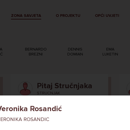
ZONA SAVJETA
O PROJEKTU
OPĆI UVJETI
A
BERNARDO
DENNIS
EMA
IĆ
BREZNI
DOMIAN
LUKETIN
Pitaj Stručnjaka
STRUCNJAK
Veronika Rosandić
ERONIKA ROSANDIC