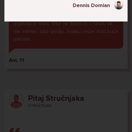
U školi me ogovara nekoliko prijatelja ne
Dennis Domian
znam zašto. Čak su napravili grupu gdje me
ogovaraju. To sam saznala tako što mi je
prijateljica rekla. Više ne želim ići u školu ali
me mama i tata tjeraju. Svaku večer kod kuće
plačem.
Ani, 11
Pitaj Stručnjaka
STRUCNJAK