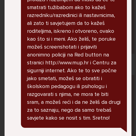
jer me ne shvaća. Ponekad želim skočiti sa
smatrati tužibabom ako to kažeš
balkona svoje kuće. Neznam što da više
razredniku/razredinici ili nastavnicima,
radim.
ali zato ti savjetujem da to kažeš
roditeljima, iskreno i otvoreno, ovako
kao što si i meni. Ako želiš, te poruke
Lana, 12
možeš screenshotati i prijaviti
anonimno policiji na Red button na
stranici http://www.mup.hr i Centru za
sigurniji internet. Ako te to sve počne
jako smetati, možeš se obratiti i
Pitaj Stručnjaka
školskom pedagogu ili psihologu i
STRUCNJAK
razgovarati s njima, ne mora te biti
sram, a možeš reći i da ne želiš da drugi
za to saznaju, nego da samo trebaš
savjete kako se nosit s tim. Sretno!