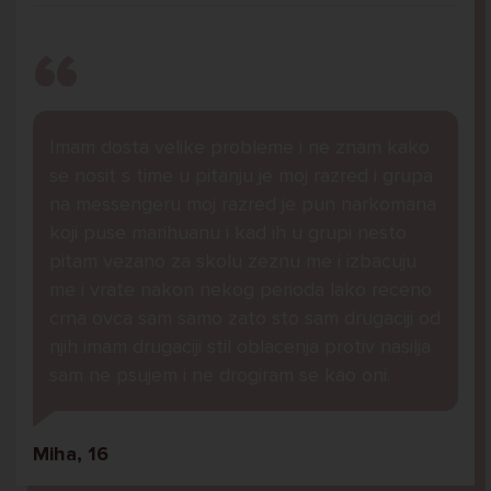
Imam dosta velike probleme i ne znam kako
se nosit s time u pitanju je moj razred i grupa
na messengeru moj razred je pun narkomana
koji puse marihuanu i kad ih u grupi nesto
pitam vezano za skolu zeznu me i izbacuju
me i vrate nakon nekog perioda lako receno
crna ovca sam samo zato sto sam drugaciji od
njih imam drugaciji stil oblacenja protiv nasilja
sam ne psujem i ne drogiram se kao oni.
Miha, 16