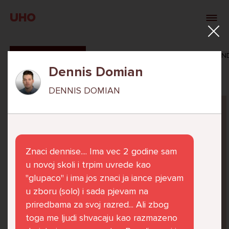
UHO
SVI ODGOVORI
MAŠA ZIBAR
VERONIKA ROSAN
Dennis Domian
DENNIS DOMIAN
Pitaj Stručnjaka
STRUCNJAK
Znaci dennise.... Ima vec 2 godine sam
u novoj skoli i trpim uvrede kao
"glupaco" i ima jos znaci ja iance pjevam
u zboru (solo) i sada pjevam na
Već 6 godina u školi nekoliko cura iz mog
priredbama za svoj razred... Ali zbog
razreda me izbacuju iz zajedničkih aktivnosti
toga me ljudi shvacaju kao razmazeno
te me iskorištavaju. Dečki iz mojeg razreda mi