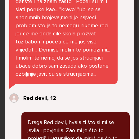
deriste i na znam zasto... Poceli su mi i
govore da sam glupača te me preko discorda
slati poruke kao... "kravo","ubi se"sa
vrijeđaju jer sam niska te mi govore da se
anonimnih brojeva,meni je najveci
ubijem. Prije mjesec dana su me istukli kod
problem sto ja to nemogu nikome reci
parka iz čistog mira dok sam prolazila sa
jer ce me onda cile skola prozvat
svojim susjedama i malim psom. Stalno u
tuzibabom i poceti ce me jos vise
krevet idem plačući. Nesvjesno te zbog
vrijeđat.... Dennise molim te pomozi mi...
ljutnje sam se počela tući po nogama no
I molim te nemoj da se jos strucnjaci
prestala sam jer me važna osoba potaknula
ubace dobro sam zasada ako postane
na to. Prije toga svega nakon nekoliko godina
ozbiljnije javit cu se strucnjacima...
prijateljstva ostavila me najbolja prijateljica
nisam htjela ići u školu jer me to sve jako
pogodilo. Cyber bulyala me preko snapchata
Red devil, 12
i drugih drugih društvenih mreža. Sad opet
razgovaramo no jako teško. Stalno provodim
vrijeme učeći ili trenirajući moje pse jako sam
Draga Red devil, hvala ti što si mi se
vezana za njih te ih jako volim Često
javila i povjerila. Žao mi je što to
razgovaram s mamom no ne želim joj sve reći
prolaziš i razumijem da misliš da će te