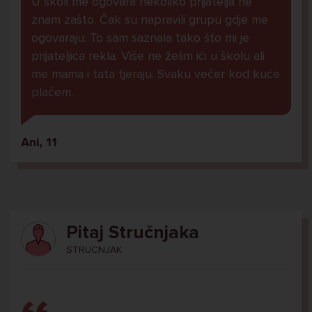
U školi me ogovara nekoliko prijatelja ne
znam zašto. Čak su napravili grupu gdje me
ogovaraju. To sam saznala tako što mi je
prijateljica rekla. Više ne želim ići u školu ali
me mama i tata tjeraju. Svaku večer kod kuće
plačem.
Ani, 11
Pitaj Stručnjaka
STRUCNJAK