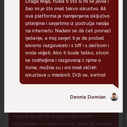
Draga Maja, hvala ti što si mi se javila i
govore da sam glupača te me preko discorda
žao mi je što imaš takvo iskustvo. Ali
vrijeđaju jer sam niska te mi govore da se
ova platforma je namijenjena isključivo
ubijem. Prije mjesec dana su me istukli kod
pitanjima i savjetima iz područja nasilja
parka iz čistog mira dok sam prolazila sa
na internetu. Nadam se da ćeš pronaći
svojim susjedama i malim psom. Stalno u
rješenje, a moj savjet ti je da probaš
krevet idem plačući. Nesvjesno te zbog
iskreno razgovarati i s bff i s dečkom i
ljutnje sam se počela tući po nogama no
onda vidjeti. Ako ti bude teško, otvori
prestala sam jer me važna osoba potaknula
se roditeljima i razgovaraj s njima o
na to. Prije toga svega nakon nekoliko godina
tome, možda su i oni imali sličnih
prijateljstva ostavila me najbolja prijateljica
iskustava u mladosti. Drži se, sretno!
nisam htjela ići u školu jer me to sve jako
pogodilo. Cyber bulyala me preko snapchata
i drugih drugih društvenih mreža. Sad opet
Dennis Domian
razgovaramo no jako teško. Stalno provodim
vrijeme učeći ili trenirajući moje pse jako sam
vezana za njih te ih jako volim Često
razgovaram s mamom no ne želim joj sve reći