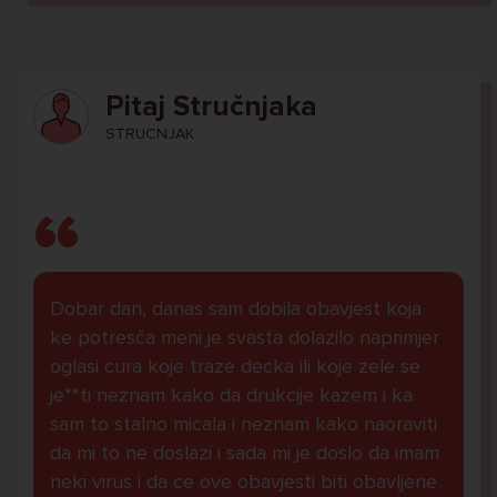
Pitaj Stručnjaka
STRUCNJAK
Dobar dan, danas sam dobila obavjest koja
ke potresča meni je svasta dolazilo naprimjer
oglasi cura koje traze decka ili koje zele se
je**ti neznam kako da drukcije kazem i ka
sam to stalno micala i neznam kako naoraviti
da mi to ne doslazi i sada mi je doslo da imam
neki virus i da ce ove obavjesti biti obavljene