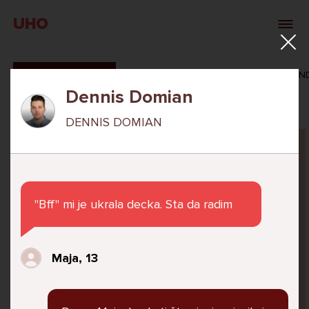
UHO
SVI ODGOVORI
MAŠA ZIBAR
VERONIKA ROSAN
Dennis Domian
DENNIS DOMIAN
Pitaj Stručnjaka
STRUCNJAK
"Bff" mi je ukrala decka. Sta da radim
Maja, 13
Već 6 godina u školi nekoliko cura iz mog
razreda me izbacuju iz zajedničkih aktivnosti
te me iskorištavaju. Dečki iz mojeg razreda mi