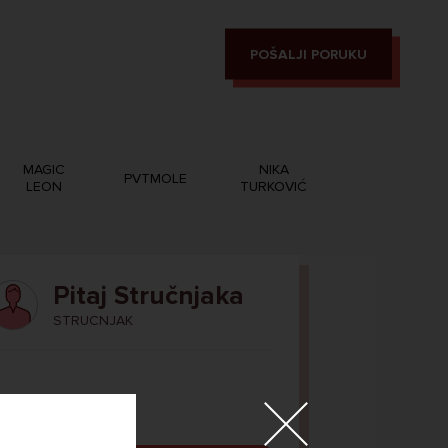
POŠALJI PORUKU
MAGIC
NIKA
PVTMOLE
LEON
TURKOVIĆ
Pitaj Stručnjaka
STRUCNJAK