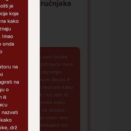
Pitaj Stručnjaka
liti je
STRUCNJAK
cija koja
 zna kako
znaju
. Imao
to onda
ko
Dobar dan, danas sam dobila
obavjest koja ke potresča meni
ratoru na
je svasta dolazilo naprimjer
ki
oglasi cura koje traze decka ili
girati na
koje zele se je**ti neznam kako
ju o
da drukcije kazem i ka sam to
ili
stalno micala i neznam kako
nicu
naoraviti da mi to ne doslazi i
 nazvati
sada mi je doslo da imam neki
vakako
virus i da ce ove obavjesti biti
oke, drž