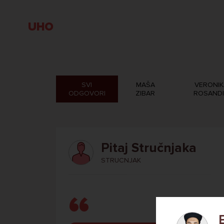
UHO
SVI
MAŠA
VERONIK
ODGOVORI
ZIBAR
ROSAND
Pitaj Stručnjaka
STRUCNJAK