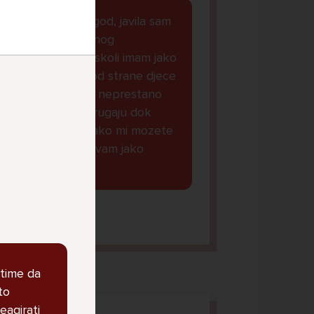
dobar dan kako god, javila sam
Vam se zbog jednog
razloga...naime u skoli imam jako
puno problema od strane djece
iz mojeg razreda, neprestano
me maltretiraju i rugaju dok
nesto ne mogu...ako mi mozete
dat savjet bila bi vam jako
zahvalna lp.
orena, 14
 time da
to
reagirati