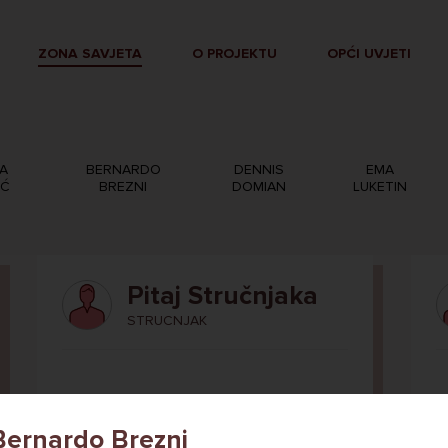
ZONA SAVJETA
O PROJEKTU
OPĆI UVJETI
A
BERNARDO
DENNIS
EMA
IĆ
BREZNI
DOMIAN
LUKETIN
Pitaj Stručnjaka
STRUCNJAK
Bernardo Brezni