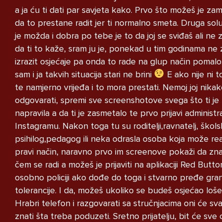
STRUCNJAK
a ja ću ti dati par savjeta kako. Prvo što možeš je zamo
da to prestane radit jer ti normalno smeta. Druga solu
je možda i dobra po tebe je to da joj se sviđaš ali ne
da ti to kaže, sram ju je, ponekad u tim godinama ne 
izrazit osjećaje pa onda to rade na glup način pomalo
sam i ja takvih situacija stari ne brini
E ako nije ni 
Imam dosta velike probleme i ne
te namjerno vrijeđa i to mora prestati. Nemoj joj nika
znam kako se nosit s time u
odgovarati, spremi sve screenshotove svega što ti je
pitanju je moj razred i grupa na
napravila a da ti je zasmetalo te prvo prijavi administ
messengeru moj razred je pun
Instagramu. Nakon toga tu su roditelji,ravnatelj, škols
narkomana koji puse marihuanu i
psihilog,pedagog ili neka odrasla osoba koja može rea
kad ih u grupi nesto pitam
pravi način, naravno prvo im screenove pokaži da zna
vezano za skolu zeznu me i
čem se radi a možeš je prijaviti na aplikaciji Red Button 
izbacuju me i vrate nakon nekog
osobno policiji ako dođe do toga i stvarno pređe gra
perioda lako receno crna ovca
tolerancije. I da, možeš ukoliko se budeš osjećao loše
sam samo zato sto sam drugaciji
Hrabri telefon i razgovarati sa stručnjacima oni će s
od njih imam drugaciji stil
znati šta treba poduzeti. Sretno prijatelju, bit će sve 