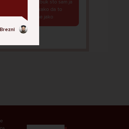
obavljene na fejzbuk sto sam ja
vidjela i neznam kako da to
blokiram, strah me jako
Brezni
anaaa, 11
le
 za