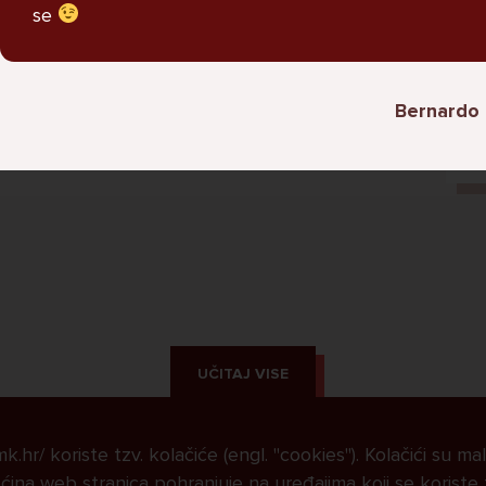
oblacenja protiv nasilja sam ne
se
psujem i ne drogiram se kao oni.
Bernardo 
Miha, 16
L
UČITAJ VISE
.hr/ koriste tzv. kolačiće (engl. "cookies"). Kolačići su ma
ina web stranica pohranjuje na uređajima koji se koriste