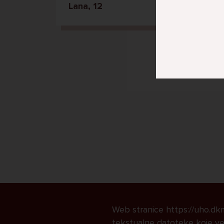
Lana, 12
Web stranice https://uho.dkmk
tekstualne datoteke koje već