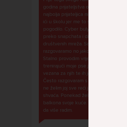
godina prijateljstva ostavila me
najbolja prijateljica nisam htjela
ići u školu jer me to sve jako
pogodilo. Cyber bulyala me
preko snapchata i drugih drugih
društvenih mreža. Sad opet
razgovaramo no jako teško.
Stalno provodim vrijeme učeći ili
trenirajući moje pse jako sam
vezana za njih te ih jako volim
Često razgovaram s mamom no
ne želim joj sve reći jer me ne
shvaća. Ponekad želim skočiti sa
balkona svoje kuće. Neznam što
da više radim.