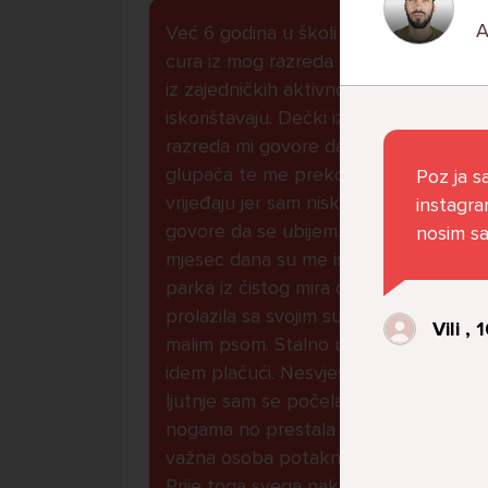
Već 6 godina u školi nekoliko
cura iz mog razreda me izbacuju
iz zajedničkih aktivnosti te me
iskorištavaju. Dečki iz mojeg
razreda mi govore da sam
glupača te me preko discorda
Poz ja s
vrijeđaju jer sam niska te mi
instagra
govore da se ubijem. Prije
nosim sa
mjesec dana su me istukli kod
parka iz čistog mira dok sam
prolazila sa svojim susjedama i
Vili , 
malim psom. Stalno u krevet
idem plačući. Nesvjesno te zbog
ljutnje sam se počela tući po
nogama no prestala sam jer me
važna osoba potaknula na to.
Prije toga svega nakon nekoliko