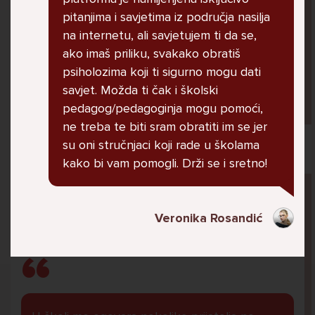
jer me ne shvaća. Ponekad želim skočiti sa
pitanjima i savjetima iz područja nasilja
balkona svoje kuće. Neznam što da više
na internetu, ali savjetujem ti da se,
radim.
ako imaš priliku, svakako obratiš
psiholozima koji ti sigurno mogu dati
savjet. Možda ti čak i školski
Lana, 12
pedagog/pedagoginja mogu pomoći,
ne treba te biti sram obratiti im se jer
su oni stručnjaci koji rade u školama
kako bi vam pomogli. Drži se i sretno!
Pitaj Stručnjaka
STRUCNJAK
Veronika Rosandić