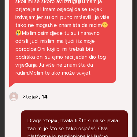
školi mi se skoro avi izruguju.Imam ja
govore da sam glupača te me preko discorda
prijatelje,ali imam osjećaj da se uvijek
vrijeđaju jer sam niska te mi govore da se
izdvajam jer su oni puno mršavili i ja više
ubijem. Prije mjesec dana su me istukli kod
tako ne mogu.Ne znam šta da radim
parka iz čistog mira dok sam prolazila sa
Mislim osim djece tu su i naravno
svojim susjedama i malim psom. Stalno u
odrsli ljudi mislim ima ljudi i iz moje
krevet idem plačući. Nesvjesno te zbog
porodice.Oni koji bi mi trebali biti
ljutnje sam se počela tući po nogama no
podrška oni su ajmo reći jedan dio tog
prestala sam jer me važna osoba potaknula
vrijeđanja.Ja više ne znam šta da
na to. Prije toga svega nakon nekoliko godina
radim.Molim te ako može savjet
prijateljstva ostavila me najbolja prijateljica
nisam htjela ići u školu jer me to sve jako
pogodilo. Cyber bulyala me preko snapchata
×teja×, 14
i drugih drugih društvenih mreža. Sad opet
razgovaramo no jako teško. Stalno provodim
vrijeme učeći ili trenirajući moje pse jako sam
Draga xtejax, hvala ti što si mi se javila i
vezana za njih te ih jako volim Često
žao mi je što se tako osjećaš. Ova
razgovaram s mamom no ne želim joj sve reći
platforma je namijenjena isključivo