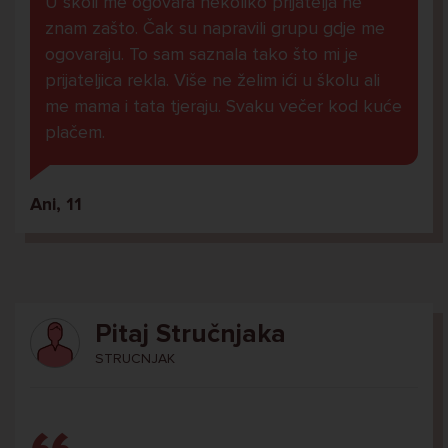
U školi me ogovara nekoliko prijatelja ne
znam zašto. Čak su napravili grupu gdje me
ogovaraju. To sam saznala tako što mi je
prijateljica rekla. Više ne želim ići u školu ali
me mama i tata tjeraju. Svaku večer kod kuće
plačem.
Ani, 11
Pitaj Stručnjaka
STRUCNJAK