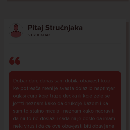
Pitaj Stručnjaka
STRUCNJAK
Dobar dan, danas sam dobila obavjest koja
ke potresča meni je svasta dolazilo naprimjer
oglasi cura koje traze decka ili koje zele se
je**ti neznam kako da drukcije kazem i ka
sam to stalno micala i neznam kako naoraviti
da mi to ne doslazi i sada mi je doslo da imam
neki virus i da ce ove obavjesti biti obavljene