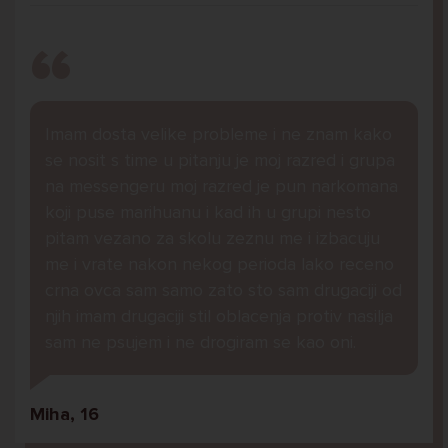
Imam dosta velike probleme i ne znam kako
se nosit s time u pitanju je moj razred i grupa
na messengeru moj razred je pun narkomana
koji puse marihuanu i kad ih u grupi nesto
pitam vezano za skolu zeznu me i izbacuju
me i vrate nakon nekog perioda lako receno
crna ovca sam samo zato sto sam drugaciji od
njih imam drugaciji stil oblacenja protiv nasilja
sam ne psujem i ne drogiram se kao oni.
Miha, 16