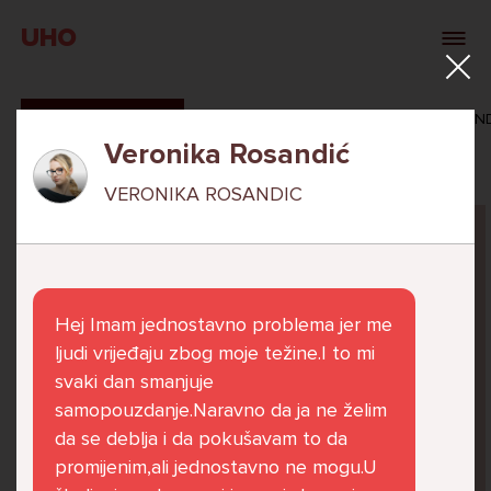
UHO
SVI ODGOVORI
MAŠA ZIBAR
VERONIKA ROSAN
Veronika Rosandić
VERONIKA ROSANDIC
Pitaj Stručnjaka
STRUCNJAK
Hej Imam jednostavno problema jer me
ljudi vrijeđaju zbog moje težine.I to mi
svaki dan smanjuje
samopouzdanje.Naravno da ja ne želim
Već 6 godina u školi nekoliko cura iz mog
da se deblja i da pokušavam to da
razreda me izbacuju iz zajedničkih aktivnosti
promijenim,ali jednostavno ne mogu.U
te me iskorištavaju. Dečki iz mojeg razreda mi