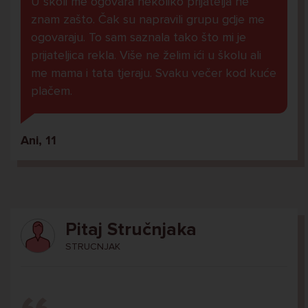
U školi me ogovara nekoliko prijatelja ne
znam zašto. Čak su napravili grupu gdje me
ogovaraju. To sam saznala tako što mi je
prijateljica rekla. Više ne želim ići u školu ali
me mama i tata tjeraju. Svaku večer kod kuće
plačem.
Ani, 11
Pitaj Stručnjaka
STRUCNJAK