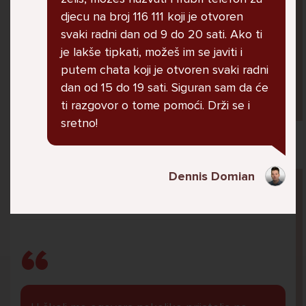
jer me ne shvaća. Ponekad želim skočiti sa
djecu na broj 116 111 koji je otvoren
balkona svoje kuće. Neznam što da više
svaki radni dan od 9 do 20 sati. Ako ti
radim.
je lakše tipkati, možeš im se javiti i
putem chata koji je otvoren svaki radni
dan od 15 do 19 sati. Siguran sam da će
Lana, 12
ti razgovor o tome pomoći. Drži se i
sretno!
Dennis Domian
Pitaj Stručnjaka
STRUCNJAK