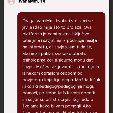
IvanaMm, 14
govore da sam glupača te me preko discorda
vrijeđaju jer sam niska te mi govore da se
ubijem. Prije mjesec dana su me istukli kod
Draga IvanaMm, hvala ti što si mi se
parka iz čistog mira dok sam prolazila sa
javila i žao mi je što to prolaziš. Ova
svojim susjedama i malim psom. Stalno u
platforma je namijenjena isključivo
krevet idem plačući. Nesvjesno te zbog
pitanjima i savjetima iz područja nasilja
ljutnje sam se počela tući po nogama no
na internetu, ali savjetujem ti da se,
prestala sam jer me važna osoba potaknula
ako imaš priliku, svakako obratiš
na to. Prije toga svega nakon nekoliko godina
psiholozima koji ti sigurno mogu dati
prijateljstva ostavila me najbolja prijateljica
savjet. Možeš razgovarati i s roditeljima
nisam htjela ići u školu jer me to sve jako
ili nekom odraslom osobom od
pogodilo. Cyber bulyala me preko snapchata
povjerenja koja ti je draga. Možda ti čak
i drugih drugih društvenih mreža. Sad opet
i školski pedagog/pedagoginja mogu
razgovaramo no jako teško. Stalno provodim
pomoći, ne treba te biti sram obratiti
vrijeme učeći ili trenirajući moje pse jako sam
im se jer su oni stručnjaci koji rade u
vezana za njih te ih jako volim Često
školama kako bi vam pomogli. Ako
razgovaram s mamom no ne želim joj sve reći
želiš, možeš nazvati Hrabri telefon za