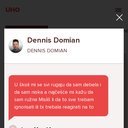
UHO
SVI ODGOVORI
MAŠA ZIBAR
VERONIKA ROSAN
Dennis Domian
DENNIS DOMIAN
Pitaj Stručnjaka
STRUCNJAK
U školi mi se svi rugaju da sam debela i
da sam niska a najčešće mi kažu da
sam ružna Misliš li da to sve trebam
ignorisati ili bi trebala reagirati na to
Već 6 godina u školi nekoliko cura iz mog
razreda me izbacuju iz zajedničkih aktivnosti
te me iskorištavaju. Dečki iz mojeg razreda mi