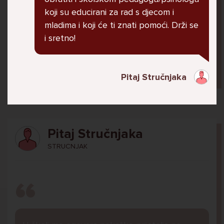
jer me ne shvaća. Ponekad želim skočiti sa
koji su educirani za rad s djecom i
balkona svoje kuće. Neznam što da više
mladima i koji će ti znati pomoći. Drži se
radim.
i sretno!
Lana, 12
Pitaj Stručnjaka
Pitaj Stručnjaka
STRUCNJAK