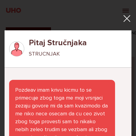
UHO
SVI ODGOVORI
MAŠA ZIBAR
VERONIKA ROSAN
Pitaj Stručnjaka
STRUCNJAK
Pitaj Stručnjaka
STRUCNJAK
Pozdeav imam krivu kicmu to se
primecuje zbog toga me moji vrsnjaci
zezaju govore mi da sam kvazimodo da
me niko nece osecam da cu ceo zivot
Već 6 godina u školi nekoliko cura iz mog
zbog toga provesti sam to nikako
razreda me izbacuju iz zajedničkih aktivnosti
nebih zeleo trudim se vezbam ali zbog
te me iskorištavaju. Dečki iz mojeg razreda mi