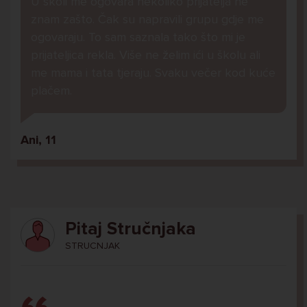
U školi me ogovara nekoliko prijatelja ne
znam zašto. Čak su napravili grupu gdje me
ogovaraju. To sam saznala tako što mi je
prijateljica rekla. Više ne želim ići u školu ali
me mama i tata tjeraju. Svaku večer kod kuće
plačem.
Ani, 11
Pitaj Stručnjaka
STRUCNJAK