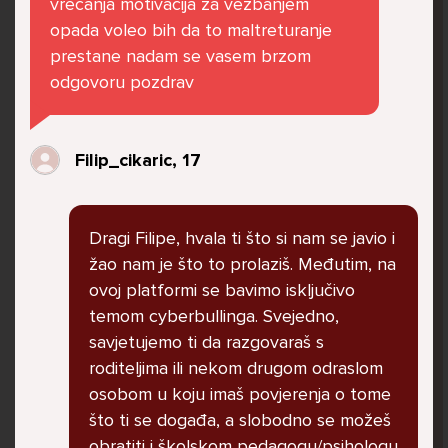
vrecanja motivacija za vezbanjem
govore da sam glupača te me preko discorda
opada voleo bih da to maltreturanje
vrijeđaju jer sam niska te mi govore da se
prestane nadam se vasem brzom
ubijem. Prije mjesec dana su me istukli kod
odgovoru pozdrav
parka iz čistog mira dok sam prolazila sa
svojim susjedama i malim psom. Stalno u
krevet idem plačući. Nesvjesno te zbog
Filip_cikaric, 17
ljutnje sam se počela tući po nogama no
prestala sam jer me važna osoba potaknula
na to. Prije toga svega nakon nekoliko godina
Dragi Filipe, hvala ti što si nam se javio i
prijateljstva ostavila me najbolja prijateljica
žao nam je što to prolaziš. Međutim, na
nisam htjela ići u školu jer me to sve jako
ovoj platformi se bavimo isključivo
pogodilo. Cyber bulyala me preko snapchata
temom cyberbullinga. Svejedno,
i drugih drugih društvenih mreža. Sad opet
savjetujemo ti da razgovaraš s
razgovaramo no jako teško. Stalno provodim
roditeljima ili nekom drugom odraslom
vrijeme učeći ili trenirajući moje pse jako sam
osobom u koju imaš povjerenja o tome
vezana za njih te ih jako volim Često
što ti se događa, a slobodno se možeš
razgovaram s mamom no ne želim joj sve reći
obratiti i školskom pedagogu/psihologu