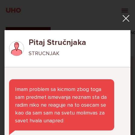
UHO
SVI ODGOVORI
MAŠA ZIBAR
VERONIKA ROSAN
Pitaj Stručnjaka
STRUCNJAK
Pitaj Stručnjaka
STRUCNJAK
Imam problem sa kicmom zbog toga
sam predmet ismevanja neznam sta da
radim niko ne reaguje na to osecam se
kao da sam sam na svetu molimvas za
Već 6 godina u školi nekoliko cura iz mog
savet hvala unapred
razreda me izbacuju iz zajedničkih aktivnosti
te me iskorištavaju. Dečki iz mojeg razreda mi