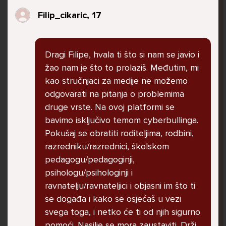
govore da sam glupača te me preko discorda
Filip_cikaric, 17
vrijeđaju jer sam niska te mi govore da se
ubijem. Prije mjesec dana su me istukli kod
parka iz čistog mira dok sam prolazila sa
Dragi Filipe, hvala ti što si nam se javio i
svojim susjedama i malim psom. Stalno u
žao nam je što to prolaziš. Međutim, mi
krevet idem plačući. Nesvjesno te zbog
kao stručnjaci za medije ne možemo
ljutnje sam se počela tući po nogama no
odgovarati na pitanja o problemima
prestala sam jer me važna osoba potaknula
druge vrste. Na ovoj platformi se
na to. Prije toga svega nakon nekoliko godina
bavimo isključivo temom cyberbullinga.
prijateljstva ostavila me najbolja prijateljica
Pokušaj se obratiti roditeljima, rodbini,
nisam htjela ići u školu jer me to sve jako
razredniku/razrednici, školskom
pogodilo. Cyber bulyala me preko snapchata
pedagogu/pedagoginji,
i drugih drugih društvenih mreža. Sad opet
psihologu/psihologinji i
razgovaramo no jako teško. Stalno provodim
ravnatelju/ravnateljici i objasni im što ti
vrijeme učeći ili trenirajući moje pse jako sam
se događa i kako se osjećaš u vezi
vezana za njih te ih jako volim Često
svega toga, i netko će ti od njih sigurno
razgovaram s mamom no ne želim joj sve reći
pomoći. Nasilje se mora zaustaviti. Drži