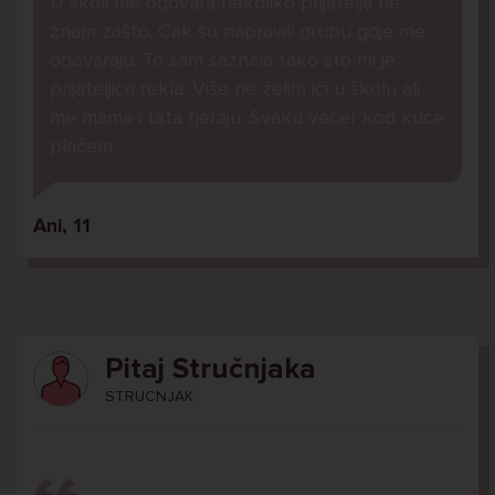
U školi me ogovara nekoliko prijatelja ne
znam zašto. Čak su napravili grupu gdje me
ogovaraju. To sam saznala tako što mi je
prijateljica rekla. Više ne želim ići u školu ali
me mama i tata tjeraju. Svaku večer kod kuće
plačem.
Ani, 11
Pitaj Stručnjaka
STRUCNJAK