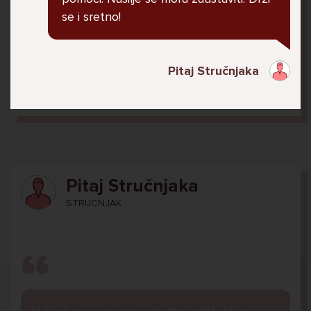
jer me ne shvaća. Ponekad želim skočiti sa
se i sretno!
balkona svoje kuće. Neznam što da više
radim.
Pitaj Stručnjaka
Lana, 12
Pitaj Stručnjaka
STRUCNJAK