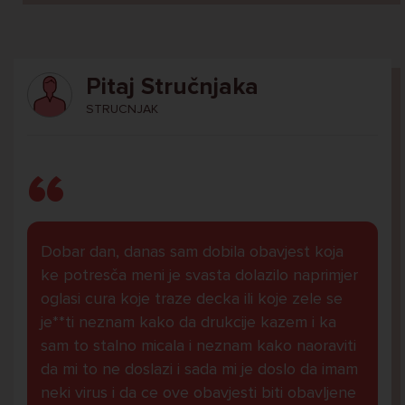
Pitaj Stručnjaka
STRUCNJAK
Dobar dan, danas sam dobila obavjest koja
ke potresča meni je svasta dolazilo naprimjer
oglasi cura koje traze decka ili koje zele se
je**ti neznam kako da drukcije kazem i ka
sam to stalno micala i neznam kako naoraviti
da mi to ne doslazi i sada mi je doslo da imam
neki virus i da ce ove obavjesti biti obavljene