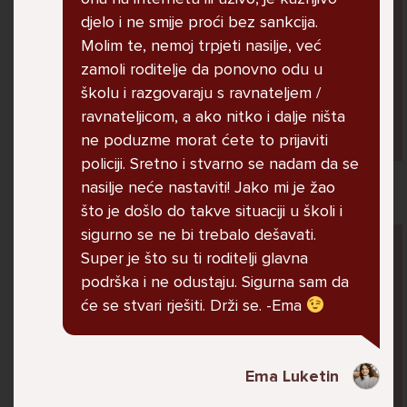
jer me ne shvaća. Ponekad želim skočiti sa
djelo i ne smije proći bez sankcija.
balkona svoje kuće. Neznam što da više
Molim te, nemoj trpjeti nasilje, već
radim.
zamoli roditelje da ponovno odu u
školu i razgovaraju s ravnateljem /
ravnateljicom, a ako nitko i dalje ništa
Lana, 12
ne poduzme morat ćete to prijaviti
policiji. Sretno i stvarno se nadam da se
nasilje neće nastaviti! Jako mi je žao
što je došlo do takve situaciji u školi i
sigurno se ne bi trebalo dešavati.
Pitaj Stručnjaka
Super je što su ti roditelji glavna
STRUCNJAK
podrška i ne odustaju. Sigurna sam da
će se stvari rješiti. Drži se. -Ema
Ema Luketin