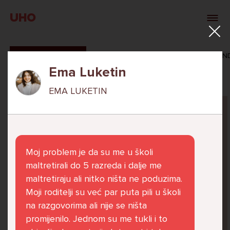
UHO
SVI ODGOVORI
MAŠA ZIBAR
VERONIKA ROSAN
Ema Luketin
EMA LUKETIN
Pitaj Stručnjaka
STRUCNJAK
Moj problem je da su me u školi
maltretirali do 5 razreda i dalje me
maltretiraju ali nitko ništa ne poduzima.
Moji roditelji su već par puta pili u školi
Već 6 godina u školi nekoliko cura iz mog
na razgovorima ali nije se ništa
razreda me izbacuju iz zajedničkih aktivnosti
promijenilo. Jednom su me tukli i to
te me iskorištavaju. Dečki iz mojeg razreda mi