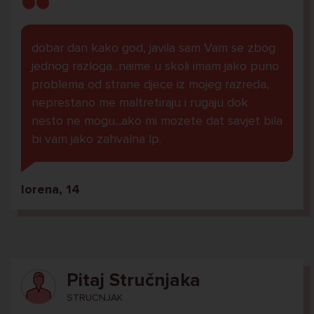
dobar dan kako god, javila sam Vam se zbog
jednog razloga...naime u skoli imam jako puno
problema od strane djece iz mojeg razreda,
neprestano me maltretiraju i rugaju dok
nesto ne mogu...ako mi mozete dat savjet bila
bi vam jako zahvalna lp.
lorena, 14
Pitaj Stručnjaka
STRUCNJAK