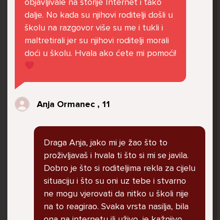
objavljivale na storije Internet i tako
govore da sam glupača te me preko discorda
dalje. No kada su njihovi roditelji došli u
vrijeđaju jer sam niska te mi govore da se
školu na razgovor više su me i tukli i
ubijem. Prije mjesec dana su me istukli kod
maltretirali jer su njihovi roditelji morali
parka iz čistog mira dok sam prolazila sa
doći u školu. Hvala ako ćete mi pomoći!
svojim susjedama i malim psom. Stalno u
krevet idem plačući. Nesvjesno te zbog
ljutnje sam se počela tući po nogama no
prestala sam jer me važna osoba potaknula
Anja Ormanec , 11
na to. Prije toga svega nakon nekoliko godina
prijateljstva ostavila me najbolja prijateljica
nisam htjela ići u školu jer me to sve jako
Draga Anja, jako mi je žao što to
pogodilo. Cyber bulyala me preko snapchata
proživljavaš i hvala ti što si mi se javila.
i drugih drugih društvenih mreža. Sad opet
Dobro je što si roditeljima rekla za cijelu
razgovaramo no jako teško. Stalno provodim
situaciju i što su oni uz tebe i stvarno
vrijeme učeći ili trenirajući moje pse jako sam
ne mogu vjerovati da nitko u školi nije
vezana za njih te ih jako volim Često
na to reagirao. Svaka vrsta nasilja, bila
razgovaram s mamom no ne želim joj sve reći
ona na internetu ili uživo, je kažnjivo