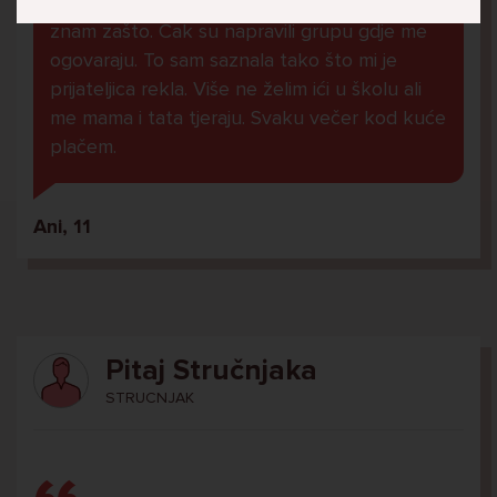
U školi me ogovara nekoliko prijatelja ne
znam zašto. Čak su napravili grupu gdje me
ogovaraju. To sam saznala tako što mi je
prijateljica rekla. Više ne želim ići u školu ali
me mama i tata tjeraju. Svaku večer kod kuće
plačem.
Ani, 11
Pitaj Stručnjaka
STRUCNJAK