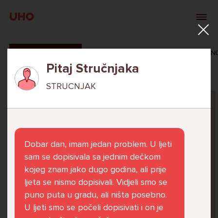
UHO
SVI ODGOVORI
MAŠA ZIBAR
VERONIKA ROSAN
Pitaj Stručnjaka
STRUCNJAK
Pitaj Stručnjaka
STRUCNJAK
Dobar dan, imam jedan problem. U ljeti
sam se dopisivala sa jednim dečkom
kojeg znam jako dugo godina, ali prije
ljeta se nismo dopisivali. Vidjeli smo se
Već 6 godina u školi nekoliko cura iz mog
puno puta u gradu, ali ništa posebno.
razreda me izbacuju iz zajedničkih aktivnosti
U ljeti smo se počeli dopisivati i on je
te me iskorištavaju. Dečki iz mojeg razreda mi