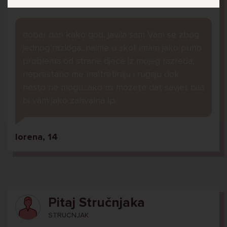
dobar dan kako god, javila sam Vam se zbog
jednog razloga...naime u skoli imam jako puno
problema od strane djece iz mojeg razreda,
neprestano me maltretiraju i rugaju dok
nesto ne mogu...ako mi mozete dat savjet bila
bi vam jako zahvalna lp.
lorena, 14
Pitaj Stručnjaka
STRUCNJAK