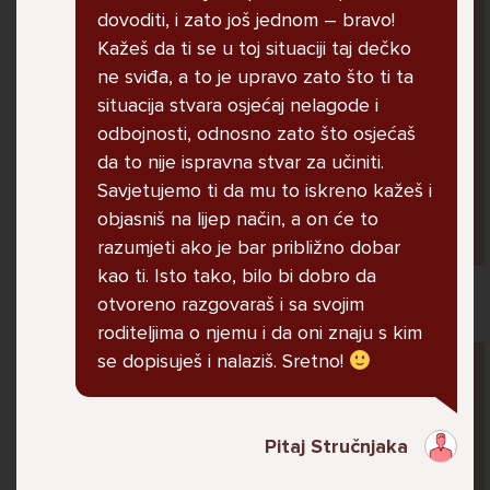
U školi me ogovara nekoliko prijatelja ne
dovoditi, i zato još jednom – bravo!
znam zašto. Čak su napravili grupu gdje me
Kažeš da ti se u toj situaciji taj dečko
ogovaraju. To sam saznala tako što mi je
ne sviđa, a to je upravo zato što ti ta
prijateljica rekla. Više ne želim ići u školu ali
situacija stvara osjećaj nelagode i
me mama i tata tjeraju. Svaku večer kod kuće
odbojnosti, odnosno zato što osjećaš
plačem.
da to nije ispravna stvar za učiniti.
Savjetujemo ti da mu to iskreno kažeš i
objasniš na lijep način, a on će to
Ani, 11
razumjeti ako je bar približno dobar
kao ti. Isto tako, bilo bi dobro da
otvoreno razgovaraš i sa svojim
roditeljima o njemu i da oni znaju s kim
Pitaj Stručnjaka
se dopisuješ i nalaziš. Sretno!
STRUCNJAK
Pitaj Stručnjaka