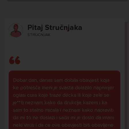
Pitaj Stručnjaka
STRUCNJAK
Dobar dan, danas sam dobila obavjest koja
ke potresča meni je svasta dolazilo naprimjer
oglasi cura koje traze decka ili koje zele se
je**ti neznam kako da drukcije kazem i ka
sam to stalno micala i neznam kako naoraviti
da mi to ne doslazi i sada mi je doslo da imam
neki virus i da ce ove obavjesti biti obavljene