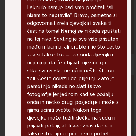
jer me ne shvaća. Ponekad želim skočiti sa
Laknulo nam je kad smo pročitali “ali
balkona svoje kuće. Neznam što da više
nisam to napravila”. Bravo, pametna si,
radim.
odgovorna i zrela djevojka i svaka ti
čast na tome! Nemoj se nikada spuštati
na taj nivo. Sexting je sve više prisutan
Lana, 12
među mladima, ali problem je što često
završi tako što dečko onda djevojku
ucjenjuje da će objaviti njezine gole
slike svima ako ne učini nešto što on
želi. Često dolazi i do prijetnji. Zato je
Pitaj Stručnjaka
pametnije nikada ne slati takve
STRUCNJAK
fotografije jer jednom kad se pošalju,
onda ih netko drugi posjeduje i može s
njima učiniti svašta. Nakon toga
djevojka može tužiti dečka na sudu ili
prijaviti policiji, ali ti već znaš da se u
takvu situaciju uopće nema potrebe