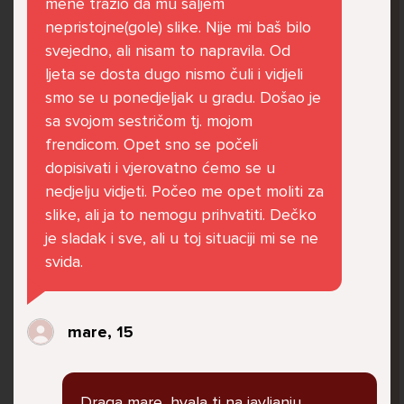
mene tražio da mu šaljem
govore da sam glupača te me preko discorda
nepristojne(gole) slike. Nije mi baš bilo
vrijeđaju jer sam niska te mi govore da se
svejedno, ali nisam to napravila. Od
ubijem. Prije mjesec dana su me istukli kod
ljeta se dosta dugo nismo čuli i vidjeli
parka iz čistog mira dok sam prolazila sa
smo se u ponedjeljak u gradu. Došao je
svojim susjedama i malim psom. Stalno u
sa svojom sestričom tj. mojom
krevet idem plačući. Nesvjesno te zbog
frendicom. Opet sno se počeli
ljutnje sam se počela tući po nogama no
dopisivati i vjerovatno ćemo se u
prestala sam jer me važna osoba potaknula
nedjelju vidjeti. Počeo me opet moliti za
na to. Prije toga svega nakon nekoliko godina
slike, ali ja to nemogu prihvatiti. Dečko
prijateljstva ostavila me najbolja prijateljica
je sladak i sve, ali u toj situaciji mi se ne
nisam htjela ići u školu jer me to sve jako
svida.
pogodilo. Cyber bulyala me preko snapchata
i drugih drugih društvenih mreža. Sad opet
razgovaramo no jako teško. Stalno provodim
mare, 15
vrijeme učeći ili trenirajući moje pse jako sam
vezana za njih te ih jako volim Često
razgovaram s mamom no ne želim joj sve reći
Draga mare, hvala ti na javljanju.