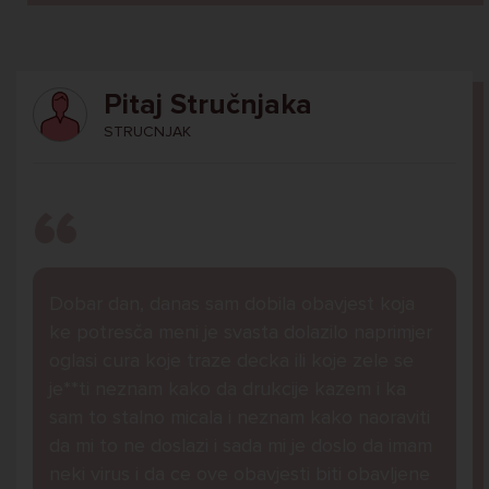
Pitaj Stručnjaka
STRUCNJAK
Dobar dan, danas sam dobila obavjest koja
ke potresča meni je svasta dolazilo naprimjer
oglasi cura koje traze decka ili koje zele se
je**ti neznam kako da drukcije kazem i ka
sam to stalno micala i neznam kako naoraviti
da mi to ne doslazi i sada mi je doslo da imam
neki virus i da ce ove obavjesti biti obavljene