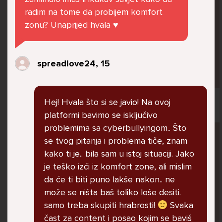
jer me ne shvaća. Ponekad želim skočiti sa
radim na tome da probijem komfort
balkona svoje kuće. Neznam što da više
zonu? Unaprijed hvala ♥️
radim.
spreadlove24, 15
Lana, 12
Hej! Hvala što si se javio! Na ovoj
platformi bavimo se isključivo
problemima sa cyberbullyingom.. Što
Pitaj Stručnjaka
se tvog pitanja i problema tiče, znam
STRUCNJAK
kako ti je.. bila sam u istoj situaciji. Jako
je teško izći iz komfort zone, ali mislim
da će ti biti puno lakše nakon.. ne
može se ništa baš toliko loše desiti.
samo treba skupiti hrabrosti!
Svaka
čast za content i posao kojim se baviš