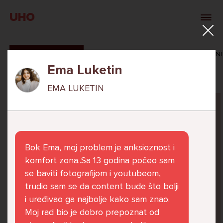
UHO
SVI ODGOVORI
MAŠA ZIBAR
VERONIKA ROSAN
Ema Luketin
EMA LUKETIN
Pitaj Stručnjaka
STRUCNJAK
Bok Ema, moj problem je anksioznost i
komfort zona..Sa 13 godina počeo sam
se baviti fotografijom i youtubeom,
trudio sam se da content bude što bolji
Već 6 godina u školi nekoliko cura iz mog
i uređivao ga najbolje kako sam znao.
razreda me izbacuju iz zajedničkih aktivnosti
Moj rad bio je dobro prepoznat od
te me iskorištavaju. Dečki iz mojeg razreda mi