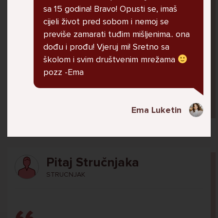
U školi me ogovara nekoliko prijatelja ne
sa 15 godina! Bravo! Opusti se, imaš
znam zašto. Čak su napravili grupu gdje me
cijeli život pred sobom i nemoj se
ogovaraju. To sam saznala tako što mi je
previše zamarati tuđim mišljenima.. ona
prijateljica rekla. Više ne želim ići u školu ali
dođu i prođu! Vjeruj mi! Sretno sa
me mama i tata tjeraju. Svaku večer kod kuće
školom i svim društvenim mrežama
plačem.
pozz -Ema
Ani, 11
Ema Luketin
Pitaj Stručnjaka
STRUCNJAK