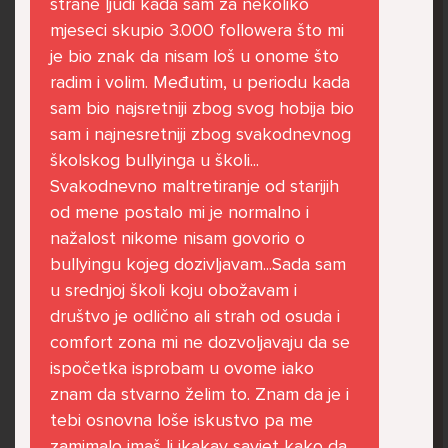
strane ljudi kada sam za nekoliko
govore da sam glupača te me preko discorda
mjeseci skupio 3.000 followera što mi
vrijeđaju jer sam niska te mi govore da se
je bio znak da nisam loš u onome što
ubijem. Prije mjesec dana su me istukli kod
radim i volim. Međutim, u periodu kada
parka iz čistog mira dok sam prolazila sa
sam bio najsretniji zbog svog hobija bio
svojim susjedama i malim psom. Stalno u
sam i najnesretniji zbog svakodnevnog
krevet idem plačući. Nesvjesno te zbog
školskog bullyinga u školi...
ljutnje sam se počela tući po nogama no
Svakodnevno maltretiranje od starijih
prestala sam jer me važna osoba potaknula
od mene postalo mi je normalno i
na to. Prije toga svega nakon nekoliko godina
nažalost nikome nisam govorio o
prijateljstva ostavila me najbolja prijateljica
bullyingu kojeg dozivljavam...Sada sam
nisam htjela ići u školu jer me to sve jako
u srednjoj školi koju obožavam i
pogodilo. Cyber bulyala me preko snapchata
društvo je odlično ali strah od osuda i
i drugih drugih društvenih mreža. Sad opet
comfort zona mi ne dozvoljavaju da se
razgovaramo no jako teško. Stalno provodim
ispočetka isprobam u ovome iako
vrijeme učeći ili trenirajući moje pse jako sam
znam da stvarno želim to. Znam da je i
vezana za njih te ih jako volim Često
tebi osnovna loše iskustvo pa me
razgovaram s mamom no ne želim joj sve reći
zamimalo imaš li ikakav savjet kako da