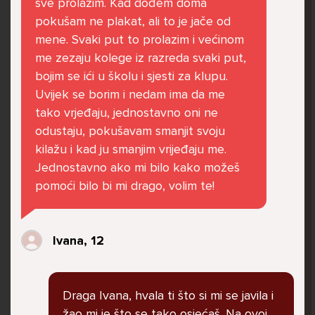
sve prolazim. Kad dođem doma
govore da sam glupača te me preko discorda
pokušam ne plakat, ali to je jače od
vrijeđaju jer sam niska te mi govore da se
mene. Svaki put to prolazim i većinom
ubijem. Prije mjesec dana su me istukli kod
me zezaju kolege iz razreda svaki put,
parka iz čistog mira dok sam prolazila sa
bojim se ići u školu i sjesti za klupu.
svojim susjedama i malim psom. Stalno u
Uvijek se borim i nedam ima da me
krevet idem plačući. Nesvjesno te zbog
tako vrjeđaju, jednostavno oni ne
ljutnje sam se počela tući po nogama no
odustaju, pokušavam smanjit svoju
prestala sam jer me važna osoba potaknula
kilažu i kad ju smanjim vrijeđaju me.
na to. Prije toga svega nakon nekoliko godina
Jednostavno ako mi bilo kako možeš
prijateljstva ostavila me najbolja prijateljica
pomoći bilo bi mi drago, volim te!
nisam htjela ići u školu jer me to sve jako
pogodilo. Cyber bulyala me preko snapchata
i drugih drugih društvenih mreža. Sad opet
Ivana, 12
razgovaramo no jako teško. Stalno provodim
vrijeme učeći ili trenirajući moje pse jako sam
vezana za njih te ih jako volim Često
Draga Ivana, hvala ti što si mi se javila i
razgovaram s mamom no ne želim joj sve reći
žao mi je što se tako osjećaš. Na ovoj