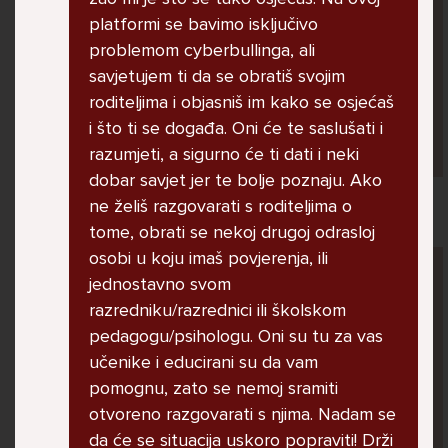
jer me ne shvaća. Ponekad želim skočiti sa
platformi se bavimo isključivo
balkona svoje kuće. Neznam što da više
problemom cyberbullinga, ali
radim.
savjetujem ti da se obratiš svojim
roditeljima i objasniš im kako se osjećaš
i što ti se događa. Oni će te saslušati i
Lana, 12
razumjeti, a sigurno će ti dati i neki
dobar savjet jer te bolje poznaju. Ako
ne želiš razgovarati s roditeljima o
tome, obrati se nekoj drugoj odrasloj
osobi u koju imaš povjerenja, ili
Pitaj Stručnjaka
jednostavno svom
STRUCNJAK
razredniku/razrednici ili školskom
pedagogu/psihologu. Oni su tu za vas
učenike i educirani su da vam
pomognu, zato se nemoj sramiti
otvoreno razgovarati s njima. Nadam se
da će se situacija uskoro popraviti! Drži