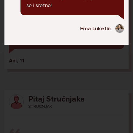
U školi me ogovara nekoliko prijatelja ne
se i sretno!
znam zašto. Čak su napravili grupu gdje me
ogovaraju. To sam saznala tako što mi je
prijateljica rekla. Više ne želim ići u školu ali
Ema Luketin
me mama i tata tjeraju. Svaku večer kod kuće
plačem.
Ani, 11
Pitaj Stručnjaka
STRUCNJAK