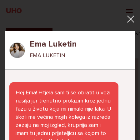
UHO
SVI ODGOVORI
MAŠA ZIBAR
VERONIKA ROSAN
Ema Luketin
EMA LUKETIN
Pitaj Stručnjaka
STRUCNJAK
Hej Ema! Htjela sam ti se obratit u vezi
nasilja jer trenutno prolazim kroz jednu
fazu u životu koja mi nimalo nije laka. U
školi me većina mojih kolega iz razreda
Već 6 godina u školi nekoliko cura iz mog
zezaju na moj izgled, krupnija sam i
razreda me izbacuju iz zajedničkih aktivnosti
imam tu jednu prijateljicu sa kojom to
te me iskorištavaju. Dečki iz mojeg razreda mi