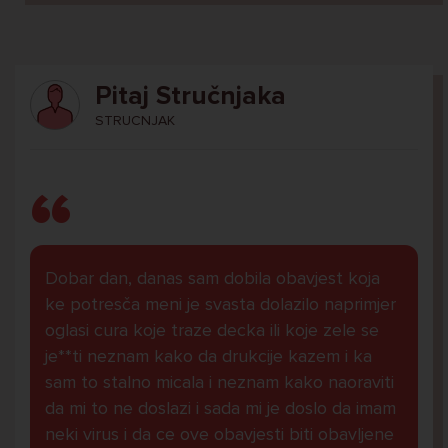
Pitaj Stručnjaka
STRUCNJAK
Dobar dan, danas sam dobila obavjest koja
ke potresča meni je svasta dolazilo naprimjer
oglasi cura koje traze decka ili koje zele se
je**ti neznam kako da drukcije kazem i ka
sam to stalno micala i neznam kako naoraviti
da mi to ne doslazi i sada mi je doslo da imam
neki virus i da ce ove obavjesti biti obavljene