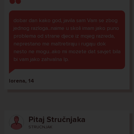
dobar dan kako god, javila sam Vam se zbog
jednog razloga...naime u skoli imam jako puno
problema od strane djece iz mojeg razreda,
neprestano me maltretiraju i rugaju dok
nesto ne mogu...ako mi mozete dat savjet bila
bi vam jako zahvalna lp.
lorena, 14
Pitaj Stručnjaka
STRUCNJAK