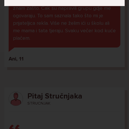
U školi me ogovara nekoliko prijatelja ne
znam zašto. Čak su napravili grupu gdje me
ogovaraju. To sam saznala tako što mi je
prijateljica rekla. Više ne želim ići u školu ali
me mama i tata tjeraju. Svaku večer kod kuće
plačem.
Ani, 11
Pitaj Stručnjaka
STRUCNJAK