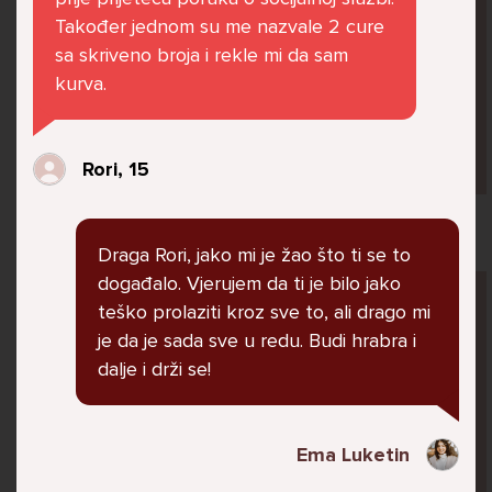
jer me ne shvaća. Ponekad želim skočiti sa
Također jednom su me nazvale 2 cure
balkona svoje kuće. Neznam što da više
sa skriveno broja i rekle mi da sam
radim.
kurva.
Lana, 12
Rori, 15
Draga Rori, jako mi je žao što ti se to
događalo. Vjerujem da ti je bilo jako
Pitaj Stručnjaka
teško prolaziti kroz sve to, ali drago mi
STRUCNJAK
je da je sada sve u redu. Budi hrabra i
dalje i drži se!
Ema Luketin