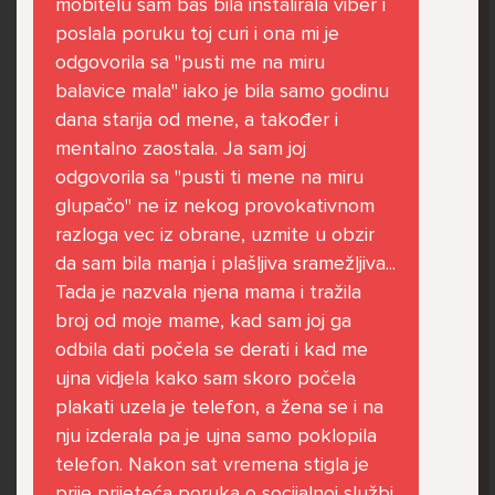
mobitelu sam baš bila instalirala viber i
govore da sam glupača te me preko discorda
poslala poruku toj curi i ona mi je
vrijeđaju jer sam niska te mi govore da se
odgovorila sa "pusti me na miru
ubijem. Prije mjesec dana su me istukli kod
balavice mala" iako je bila samo godinu
parka iz čistog mira dok sam prolazila sa
dana starija od mene, a također i
svojim susjedama i malim psom. Stalno u
mentalno zaostala. Ja sam joj
krevet idem plačući. Nesvjesno te zbog
odgovorila sa "pusti ti mene na miru
ljutnje sam se počela tući po nogama no
glupačo" ne iz nekog provokativnom
prestala sam jer me važna osoba potaknula
razloga vec iz obrane, uzmite u obzir
na to. Prije toga svega nakon nekoliko godina
da sam bila manja i plašljiva sramežljiva...
prijateljstva ostavila me najbolja prijateljica
Tada je nazvala njena mama i tražila
nisam htjela ići u školu jer me to sve jako
broj od moje mame, kad sam joj ga
pogodilo. Cyber bulyala me preko snapchata
odbila dati počela se derati i kad me
i drugih drugih društvenih mreža. Sad opet
ujna vidjela kako sam skoro počela
razgovaramo no jako teško. Stalno provodim
plakati uzela je telefon, a žena se i na
vrijeme učeći ili trenirajući moje pse jako sam
nju izderala pa je ujna samo poklopila
vezana za njih te ih jako volim Često
telefon. Nakon sat vremena stigla je
razgovaram s mamom no ne želim joj sve reći
prije prijeteća poruka o socijalnoj službi.