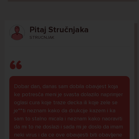
Pitaj Stručnjaka
STRUCNJAK
Dobar dan, danas sam dobila obavjest koja
ke potresča meni je svasta dolazilo naprimjer
oglasi cura koje traze decka ili koje zele se
je**ti neznam kako da drukcije kazem i ka
sam to stalno micala i neznam kako naoraviti
da mi to ne doslazi i sada mi je doslo da imam
neki virus i da ce ove obavjesti biti obavljene