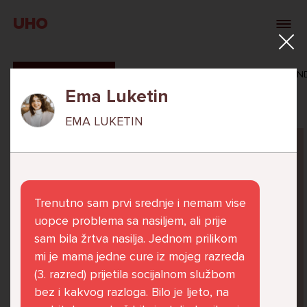
UHO
SVI ODGOVORI
MAŠA ZIBAR
VERONIKA ROSAN
Ema Luketin
EMA LUKETIN
Pitaj Stručnjaka
STRUCNJAK
Trenutno sam prvi srednje i nemam vise
uopce problema sa nasiljem, ali prije
sam bila žrtva nasilja. Jednom prilikom
mi je mama jedne cure iz mojeg razreda
Već 6 godina u školi nekoliko cura iz mog
(3. razred) prijetila socijalnom službom
razreda me izbacuju iz zajedničkih aktivnosti
bez i kakvog razloga. Bilo je ljeto, na
te me iskorištavaju. Dečki iz mojeg razreda mi