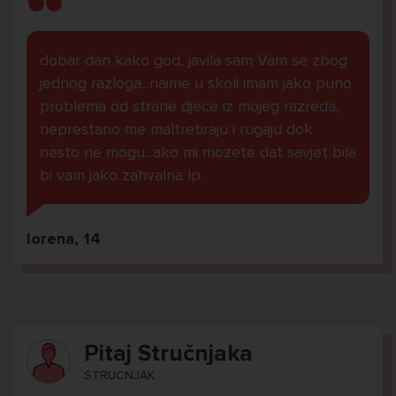
dobar dan kako god, javila sam Vam se zbog
jednog razloga...naime u skoli imam jako puno
problema od strane djece iz mojeg razreda,
neprestano me maltretiraju i rugaju dok
nesto ne mogu...ako mi mozete dat savjet bila
bi vam jako zahvalna lp.
lorena, 14
Pitaj Stručnjaka
STRUCNJAK