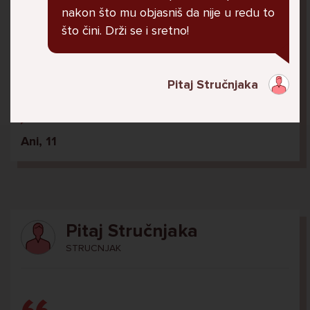
U školi me ogovara nekoliko prijatelja ne
nakon što mu objasniš da nije u redu to
znam zašto. Čak su napravili grupu gdje me
što čini. Drži se i sretno!
ogovaraju. To sam saznala tako što mi je
prijateljica rekla. Više ne želim ići u školu ali
me mama i tata tjeraju. Svaku večer kod kuće
Pitaj Stručnjaka
plačem.
Ani, 11
Pitaj Stručnjaka
STRUCNJAK