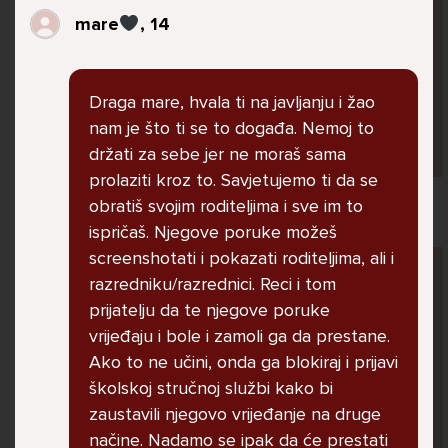
jer me ne shvaća. Ponekad želim skočiti sa
mare
, 14
balkona svoje kuće. Neznam što da više
radim.
Draga mare, hvala ti na javljanju i žao
nam je što ti se to događa. Nemoj to
Lana, 12
držati za sebe jer ne moraš sama
prolaziti kroz to. Savjetujemo ti da se
obratiš svojim roditeljima i sve im to
ispričaš. Njegove poruke možeš
screenshotati i pokazati roditeljima, ali i
Pitaj Stručnjaka
razredniku/razrednici. Reci i tom
STRUCNJAK
prijatelju da te njegove poruke
vrijeđaju i bole i zamoli ga da prestane.
Ako to ne učini, onda ga blokiraj i prijavi
školskoj stručnoj službi kako bi
zaustavili njegovo vrijeđanje na druge
načine. Nadamo se ipak da će prestati