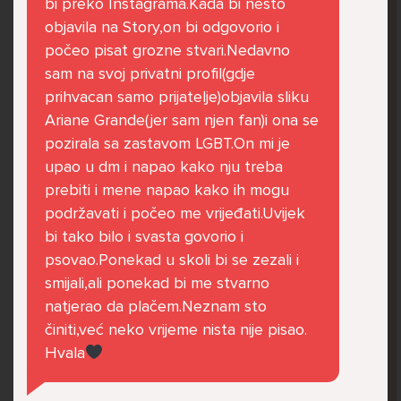
bi preko Instagrama.Kada bi nešto
govore da sam glupača te me preko discorda
objavila na Story,on bi odgovorio i
vrijeđaju jer sam niska te mi govore da se
počeo pisat grozne stvari.Nedavno
ubijem. Prije mjesec dana su me istukli kod
sam na svoj privatni profil(gdje
parka iz čistog mira dok sam prolazila sa
prihvacan samo prijatelje)objavila sliku
svojim susjedama i malim psom. Stalno u
Ariane Grande(jer sam njen fan)i ona se
krevet idem plačući. Nesvjesno te zbog
pozirala sa zastavom LGBT.On mi je
ljutnje sam se počela tući po nogama no
upao u dm i napao kako nju treba
prestala sam jer me važna osoba potaknula
prebiti i mene napao kako ih mogu
na to. Prije toga svega nakon nekoliko godina
podržavati i počeo me vrijeđati.Uvijek
prijateljstva ostavila me najbolja prijateljica
bi tako bilo i svasta govorio i
nisam htjela ići u školu jer me to sve jako
psovao.Ponekad u skoli bi se zezali i
pogodilo. Cyber bulyala me preko snapchata
smijali,ali ponekad bi me stvarno
i drugih drugih društvenih mreža. Sad opet
natjerao da plačem.Neznam sto
razgovaramo no jako teško. Stalno provodim
činiti,već neko vrijeme nista nije pisao.
vrijeme učeći ili trenirajući moje pse jako sam
Hvala
vezana za njih te ih jako volim Često
razgovaram s mamom no ne želim joj sve reći