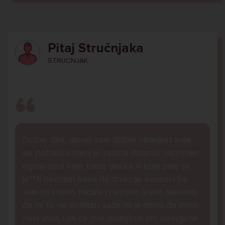
Pitaj Stručnjaka
STRUCNJAK
Dobar dan, danas sam dobila obavjest koja
ke potresča meni je svasta dolazilo naprimjer
oglasi cura koje traze decka ili koje zele se
je**ti neznam kako da drukcije kazem i ka
sam to stalno micala i neznam kako naoraviti
da mi to ne doslazi i sada mi je doslo da imam
neki virus i da ce ove obavjesti biti obavljene