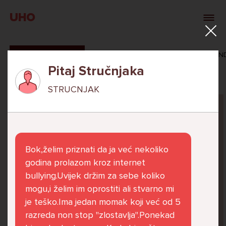
UHO
SVI ODGOVORI
MAŠA ZIBAR
VERONIKA ROSAN
Pitaj Stručnjaka
STRUCNJAK
Pitaj Stručnjaka
STRUCNJAK
Bok,želim priznati da ja već nekoliko
godina prolazom kroz internet
bullying.Uvijek držim za sebe koliko
mogu,i želim im oprostiti ali stvarno mi
Već 6 godina u školi nekoliko cura iz mog
je teško.Ima jedan momak koji već od 5
razreda me izbacuju iz zajedničkih aktivnosti
razreda non stop "zlostavlja".Ponekad
te me iskorištavaju. Dečki iz mojeg razreda mi