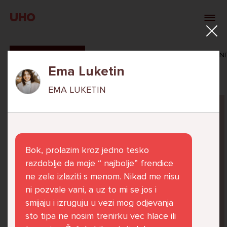
UHO
SVI ODGOVORI
MAŠA ZIBAR
VERONIKA ROSAN
Ema Luketin
EMA LUKETIN
Pitaj Stručnjaka
STRUCNJAK
Bok, prolazim kroz jedno tesko
razdoblje da moje “ najbolje” frendice
ne zele izlaziti s menom. Nikad me nisu
ni pozvale vani, a uz to mi se jos i
Već 6 godina u školi nekoliko cura iz mog
smijaju i izruguju u vezi mog odjevanja
razreda me izbacuju iz zajedničkih aktivnosti
sto tipa ne nosim trenirku vec hlace ili
te me iskorištavaju. Dečki iz mojeg razreda mi