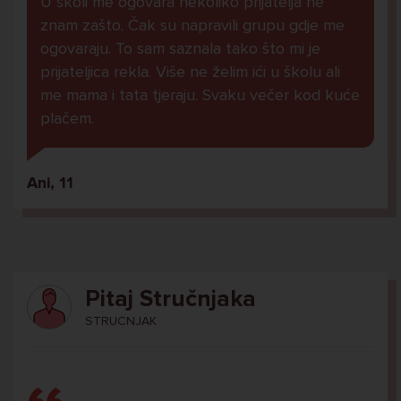
U školi me ogovara nekoliko prijatelja ne
znam zašto. Čak su napravili grupu gdje me
ogovaraju. To sam saznala tako što mi je
prijateljica rekla. Više ne želim ići u školu ali
me mama i tata tjeraju. Svaku večer kod kuće
plačem.
Ani, 11
Pitaj Stručnjaka
STRUCNJAK