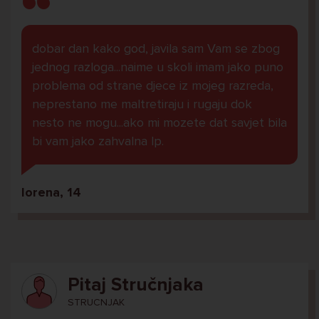
dobar dan kako god, javila sam Vam se zbog
jednog razloga...naime u skoli imam jako puno
problema od strane djece iz mojeg razreda,
neprestano me maltretiraju i rugaju dok
nesto ne mogu...ako mi mozete dat savjet bila
bi vam jako zahvalna lp.
lorena, 14
Pitaj Stručnjaka
STRUCNJAK