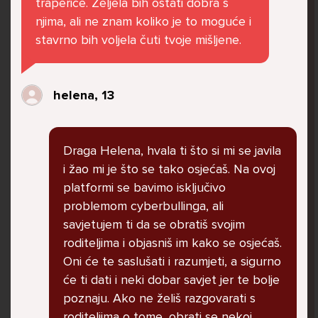
traperice. Željela bih ostati dobra s
govore da sam glupača te me preko discorda
njima, ali ne znam koliko je to moguće i
vrijeđaju jer sam niska te mi govore da se
stavrno bih voljela čuti tvoje mišljene.
ubijem. Prije mjesec dana su me istukli kod
parka iz čistog mira dok sam prolazila sa
svojim susjedama i malim psom. Stalno u
helena, 13
krevet idem plačući. Nesvjesno te zbog
ljutnje sam se počela tući po nogama no
prestala sam jer me važna osoba potaknula
Draga Helena, hvala ti što si mi se javila
na to. Prije toga svega nakon nekoliko godina
i žao mi je što se tako osjećaš. Na ovoj
prijateljstva ostavila me najbolja prijateljica
platformi se bavimo isključivo
nisam htjela ići u školu jer me to sve jako
problemom cyberbullinga, ali
pogodilo. Cyber bulyala me preko snapchata
savjetujem ti da se obratiš svojim
i drugih drugih društvenih mreža. Sad opet
roditeljima i objasniš im kako se osjećaš.
razgovaramo no jako teško. Stalno provodim
Oni će te saslušati i razumjeti, a sigurno
vrijeme učeći ili trenirajući moje pse jako sam
će ti dati i neki dobar savjet jer te bolje
vezana za njih te ih jako volim Često
poznaju. Ako ne želiš razgovarati s
razgovaram s mamom no ne želim joj sve reći
roditeljima o tome, obrati se nekoj