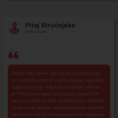
Pitaj Stručnjaka
STRUCNJAK
Dobar dan, danas sam dobila obavjest koja
ke potresča meni je svasta dolazilo naprimjer
oglasi cura koje traze decka ili koje zele se
je**ti neznam kako da drukcije kazem i ka
sam to stalno micala i neznam kako naoraviti
da mi to ne doslazi i sada mi je doslo da imam
neki virus i da ce ove obavjesti biti obavljene