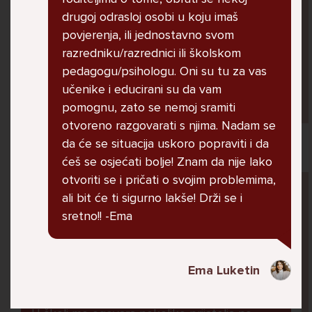
jer me ne shvaća. Ponekad želim skočiti sa
drugoj odrasloj osobi u koju imaš
balkona svoje kuće. Neznam što da više
povjerenja, ili jednostavno svom
radim.
razredniku/razrednici ili školskom
pedagogu/psihologu. Oni su tu za vas
učenike i educirani su da vam
Lana, 12
pomognu, zato se nemoj sramiti
otvoreno razgovarati s njima. Nadam se
da će se situacija uskoro popraviti i da
ćeš se osjećati bolje! Znam da nije lako
otvoriti se i pričati o svojim problemima,
Pitaj Stručnjaka
ali bit će ti sigurno lakše! Drži se i
STRUCNJAK
sretno!! -Ema
Ema Luketin