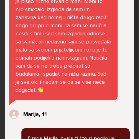
je pisao ružne stvari o meni. Meni to
govore da sam glupača te me preko discorda
nije smetalo, izgleda da sam im
vrijeđaju jer sam niska te mi govore da se
zabavna kad nemaju ništa drugo radit
ubijem. Prije mjesec dana su me istukli kod
nego grupu o meni. Ja sam se naučila
parka iz čistog mira dok sam prolazila sa
nositi s tim i sad sam izgladila odnose
svojim susjedama i malim psom. Stalno u
sa svima, ali nedavno sam se posvađala
krevet idem plačući. Nesvjesno te zbog
malo sa svojom prijateljicom i ona je to
ljutnje sam se počela tući po nogama no
odmah podijelila na instagram. Naučila
prestala sam jer me važna osoba potaknula
sam da se ne treba prepirat sa
na to. Prije toga svega nakon nekoliko godina
budalama i spadat na nižu razinu. Sad
prijateljstva ostavila me najbolja prijateljica
je sve ok, i nadam se da se više neće
nisam htjela ići u školu jer me to sve jako
dogadati.
pogodilo. Cyber bulyala me preko snapchata
i drugih drugih društvenih mreža. Sad opet
razgovaramo no jako teško. Stalno provodim
Marija, 11
vrijeme učeći ili trenirajući moje pse jako sam
vezana za njih te ih jako volim Često
razgovaram s mamom no ne želim joj sve reći
Draga Marija, hvala ti što si podijelila