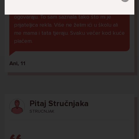
U školi me ogovara nekoliko prijatelja ne
znam zašto. Čak su napravili grupu gdje me
ogovaraju. To sam saznala tako što mi je
prijateljica rekla. Više ne želim ići u školu ali
me mama i tata tjeraju. Svaku večer kod kuće
plačem.
Ani, 11
Pitaj Stručnjaka
STRUCNJAK