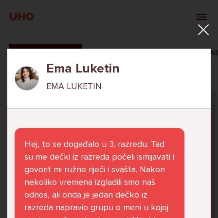
UHO
SVI ODGOVORI
MAŠA ZIBAR
VERONIKA ROSAN
Ema Luketin
EMA LUKETIN
Pitaj Stručnjaka
STRUCNJAK
Hej, to se događalo u 3. razredu. Tad
su me dečki iz razreda počeli ismijavati i
govorit mi ružne riječi i svašta. Nakon
nekoliko vremena izgladili smo naš
Već 6 godina u školi nekoliko cura iz mog
odnos, ali onda je jedan dečko iz
razreda me izbacuju iz zajedničkih aktivnosti
razreda napravio grupu o meni u kojoj
te me iskorištavaju. Dečki iz mojeg razreda mi