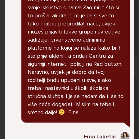
jer me ne shvaća. Ponekad želim skočiti sa
svoje iskustvo s nama! Žao mi je što si
balkona svoje kuće. Neznam što da više
to prošla, ali drago mi je da si sve to
radim.
tako hrabro prebrodila! Inače, uvijek
možeš prijaviti takve grupe i uvredljive
sadržaje, prvenstveno adminima
Lana, 12
platforme na kojoj se nalaze kako bi ih
što prije uklonili, a onda i Centru za
sigurniji internet i policiji na Red button.
Naravno, uvijek je dobro da tvoji
roditelji budu upućeni u sve, a ako
Pitaj Stručnjaka
treba i nastavnici u školi i školska
STRUCNJAK
stručna služba. I ja se nadam da ti se to
više neće događati! Mislim na tebe i
sretno dalje!
-Ema
Ema Luketin