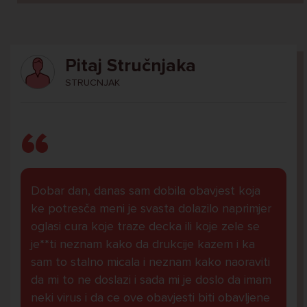
Pitaj Stručnjaka
STRUCNJAK
Dobar dan, danas sam dobila obavjest koja
ke potresča meni je svasta dolazilo naprimjer
oglasi cura koje traze decka ili koje zele se
je**ti neznam kako da drukcije kazem i ka
sam to stalno micala i neznam kako naoraviti
da mi to ne doslazi i sada mi je doslo da imam
neki virus i da ce ove obavjesti biti obavljene