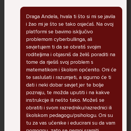
govore da sam glupača te me preko discorda
vrijeđaju jer sam niska te mi govore da se
Draga Andela, hvala ti što si mi se javila
ubijem. Prije mjesec dana su me istukli kod
i žao mi je što se tako osjećaš. Na ovoj
parka iz čistog mira dok sam prolazila sa
platformi se bavimo isključivo
svojim susjedama i malim psom. Stalno u
problemom cyberbullinga, ali
krevet idem plačući. Nesvjesno te zbog
savjetujem ti da se obratiš svojim
ljutnje sam se počela tući po nogama no
roditeljima i objasniš da želiš poraditi na
prestala sam jer me važna osoba potaknula
tome da riješiš svoj problem s
na to. Prije toga svega nakon nekoliko godina
matematikom i školom općenito. Oni će
prijateljstva ostavila me najbolja prijateljica
te saslušati i razumjeti, a sigurno će ti
nisam htjela ići u školu jer me to sve jako
dati i neki dobar savjet jer te bolje
pogodilo. Cyber bulyala me preko snapchata
poznaju, te možda uputiti i na kakve
i drugih drugih društvenih mreža. Sad opet
instrukcije ili nešto tako. Možeš se
razgovaramo no jako teško. Stalno provodim
obratiti i svom razredniku/razrednici ili
vrijeme učeći ili trenirajući moje pse jako sam
školskom pedagogu/psihologu. Oni su
vezana za njih te ih jako volim Često
tu za vas učenike i educirani su da vam
razgovaram s mamom no ne želim joj sve reći
pomognu, zato se nemoj sramiti