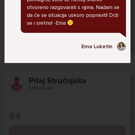
jer me ne shvaća. Ponekad želim skočiti sa
otvoreno razgovarati s njima. Nadam se
balkona svoje kuće. Neznam što da više
da će se situacija uskoro popraviti! Drži
radim.
se i sretno! -Ema
Lana, 12
Ema Luketin
Pitaj Stručnjaka
STRUCNJAK