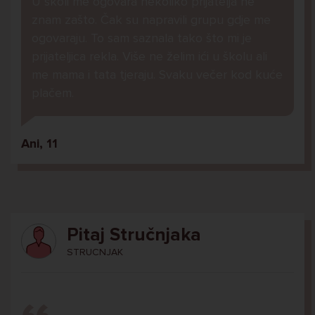
U školi me ogovara nekoliko prijatelja ne
znam zašto. Čak su napravili grupu gdje me
ogovaraju. To sam saznala tako što mi je
prijateljica rekla. Više ne želim ići u školu ali
me mama i tata tjeraju. Svaku večer kod kuće
plačem.
Ani, 11
Pitaj Stručnjaka
STRUCNJAK