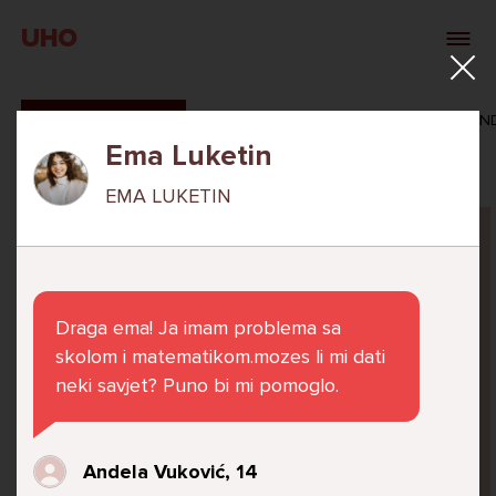
UHO
SVI ODGOVORI
MAŠA ZIBAR
VERONIKA ROSAN
Ema Luketin
EMA LUKETIN
Pitaj Stručnjaka
STRUCNJAK
Draga ema! Ja imam problema sa
skolom i matematikom.mozes li mi dati
neki savjet? Puno bi mi pomoglo.
Već 6 godina u školi nekoliko cura iz mog
razreda me izbacuju iz zajedničkih aktivnosti
Andela Vuković, 14
te me iskorištavaju. Dečki iz mojeg razreda mi