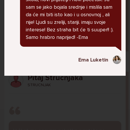
jer me ne shvaća. Ponekad želim skočiti sa
sam se jako bojala srednje i mislila sam
balkona svoje kuće. Neznam što da više
da će mi biti isto kao i u osnovnoj , ali
radim.
nije! Ljudi su zreliji, stariji. imaju svoje
interese! Bez straha bit će ti suuper!! :).
Samo hrabro naprijed! -Ema
Lana, 12
Ema Luketin
Pitaj Stručnjaka
STRUCNJAK