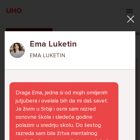
UHO
SVI ODGOVORI
MAŠA ZIBAR
VERONIKA ROSAN
Ema Luketin
EMA LUKETIN
Pitaj Stručnjaka
STRUCNJAK
Draga Ema, jedna si od mojih omiljenih
jutjubera i ovelala bih da mi daš savet.
Ja živim u Srbiji i osmi sam razred
osnovne škole i sledeće godine
Već 6 godina u školi nekoliko cura iz mog
polazim u srednju skolu. Do šestog
razreda me izbacuju iz zajedničkih aktivnosti
razreda sam bila žrtva mentalnog
te me iskorištavaju. Dečki iz mojeg razreda mi