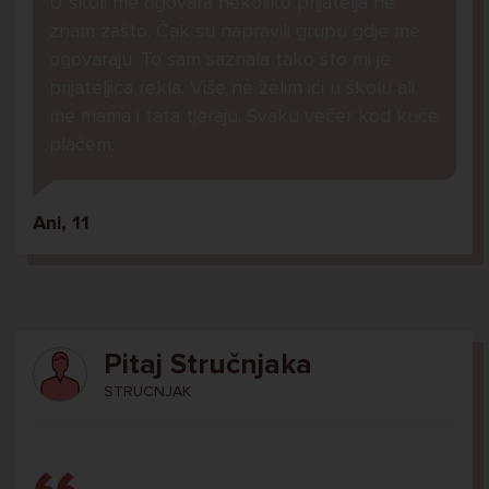
U školi me ogovara nekoliko prijatelja ne
znam zašto. Čak su napravili grupu gdje me
ogovaraju. To sam saznala tako što mi je
prijateljica rekla. Više ne želim ići u školu ali
me mama i tata tjeraju. Svaku večer kod kuće
plačem.
Ani, 11
Pitaj Stručnjaka
STRUCNJAK