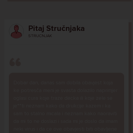
Pitaj Stručnjaka
STRUCNJAK
Dobar dan, danas sam dobila obavjest koja
ke potresča meni je svasta dolazilo naprimjer
oglasi cura koje traze decka ili koje zele se
je**ti neznam kako da drukcije kazem i ka
sam to stalno micala i neznam kako naoraviti
da mi to ne doslazi i sada mi je doslo da imam
neki virus i da ce ove obavjesti biti obavljene