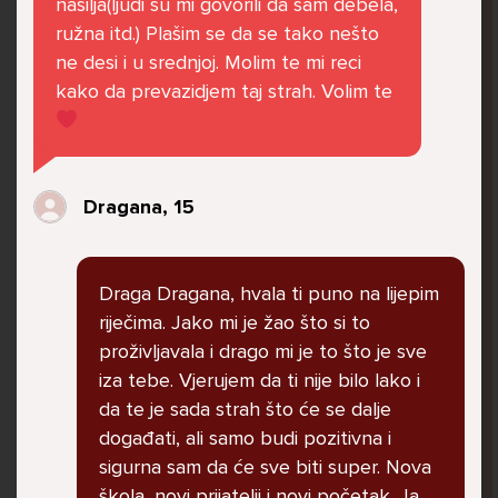
nasilja(ljudi su mi govorili da sam debela,
govore da sam glupača te me preko discorda
ružna itd.) Plašim se da se tako nešto
vrijeđaju jer sam niska te mi govore da se
ne desi i u srednjoj. Molim te mi reci
ubijem. Prije mjesec dana su me istukli kod
kako da prevazidjem taj strah. Volim te
parka iz čistog mira dok sam prolazila sa
svojim susjedama i malim psom. Stalno u
krevet idem plačući. Nesvjesno te zbog
ljutnje sam se počela tući po nogama no
Dragana, 15
prestala sam jer me važna osoba potaknula
na to. Prije toga svega nakon nekoliko godina
prijateljstva ostavila me najbolja prijateljica
Draga Dragana, hvala ti puno na lijepim
nisam htjela ići u školu jer me to sve jako
riječima. Jako mi je žao što si to
pogodilo. Cyber bulyala me preko snapchata
proživljavala i drago mi je to što je sve
i drugih drugih društvenih mreža. Sad opet
iza tebe. Vjerujem da ti nije bilo lako i
razgovaramo no jako teško. Stalno provodim
da te je sada strah što će se dalje
vrijeme učeći ili trenirajući moje pse jako sam
događati, ali samo budi pozitivna i
vezana za njih te ih jako volim Često
sigurna sam da će sve biti super. Nova
razgovaram s mamom no ne želim joj sve reći
škola, novi prijatelji i novi početak. Ja