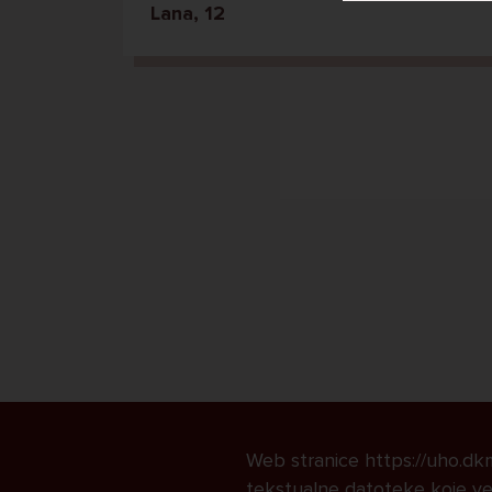
Lana, 12
Web stranice https://uho.dkmk
tekstualne datoteke koje već