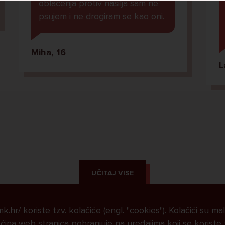
oblacenja protiv nasilja sam ne
psujem i ne drogiram se kao oni.
Miha, 16
L
UČITAJ VISE
.hr/ koriste tzv. kolačiće (engl. "cookies"). Kolačići su ma
ina web stranica pohranjuje na uređajima koji se koriste