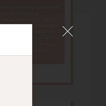
dobar dan kako god, javila sam
Vam se zbog jednog
razloga...naime u skoli imam jako
puno problema od strane djece
iz mojeg razreda, neprestano
me maltretiraju i rugaju dok
nesto ne mogu...ako mi mozete
dat savjet bila bi vam jako
zahvalna lp.
orena, 14