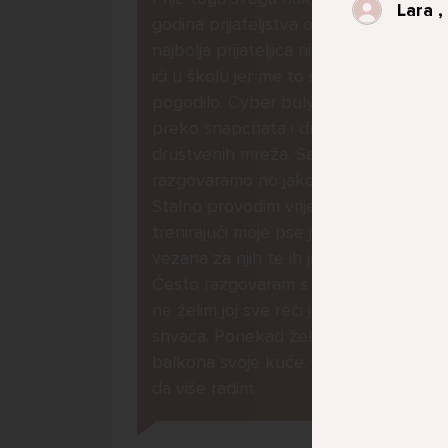
Lara ,
godina prijateljstva ostavila me
najbolja prijateljica nisam htjela
ići u školu jer me to sve jako
pogodilo. Cyber bulyala me
preko snapchata i drugih drugih
društvenih mreža. Sad opet
razgovaramo no jako teško.
Stalno provodim vrijeme učeći ili
trenirajući moje pse jako sam
vezana za njih te ih jako volim
Često razgovaram s mamom no
ne želim joj sve reći jer me ne
shvaća. Ponekad želim skočiti sa
balkona svoje kuće. Neznam što
da više radim.