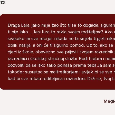
 12
STRUCNJAK
Draga Lara, jako mi je žao što ti se to događa, sigura
ti nije lako…. Jesi li za to rekla svojim roditeljima? Ako n
svakako im sve reci jer nikada ne bi smjela trpjeti nik
Imam dosta velike probleme i ne
oblik nasilja, a oni će ti sigurno pomoći. Uz to, ako se 
znam kako se nosit s time u
djeci iz škole, obavezno sve prijavi i svojem razredniku
pitanju je moj razred i grupa na
razrednici i školskoj stručnoj službi. Budi hrabra i nem
messengeru moj razred je pun
dozvoliti da se itko tako ponaša prema tebi! Ja sam 
narkomana koji puse marihuanu i
također susretao sa maltretiranjem i uvijek bi se sve ri
kad ih u grupi nesto pitam
kad bi sve rekao roditeljima i razrednici. Drži se, tvoj 
vezano za skolu zeznu me i
izbacuju me i vrate nakon nekog
perioda lako receno crna ovca
Magi
sam samo zato sto sam drugaciji
od njih imam drugaciji stil