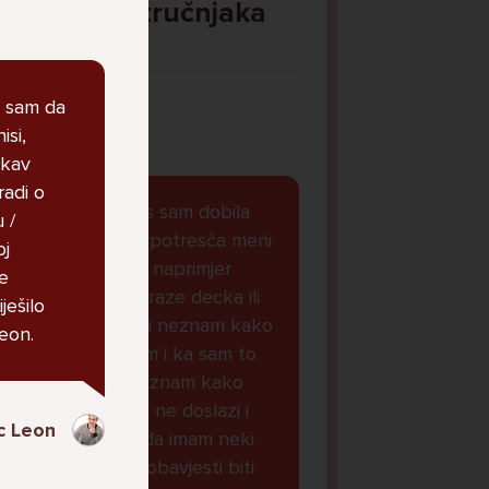
Pitaj Stručnjaka
STRUCNJAK
n sam da
isi,
akav
radi o
Dobar dan, danas sam dobila
 /
obavjest koja ke potresča meni
oj
je svasta dolazilo naprimjer
se
oglasi cura koje traze decka ili
ješilo
koje zele se je**ti neznam kako
Leon.
da drukcije kazem i ka sam to
stalno micala i neznam kako
naoraviti da mi to ne doslazi i
c Leon
sada mi je doslo da imam neki
virus i da ce ove obavjesti biti