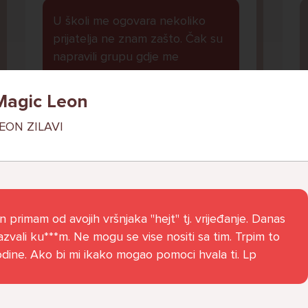
U školi me ogovara nekoliko
prijatelja ne znam zašto. Čak su
napravili grupu gdje me
ogovaraju. To sam saznala tako
što mi je prijateljica rekla. Više
Magic Leon
ne želim ići u školu ali me mama i
EON ZILAVI
tata tjeraju. Svaku večer kod
kuće plačem.
Ani, 11
l
n primam od avojih vršnjaka "hejt" tj. vrijeđanje. Danas
zvali ku***m. Ne mogu se vise nositi sa tim. Trpim to
dine. Ako bi mi ikako mogao pomoci hvala ti. Lp
Pitaj Stručnjaka