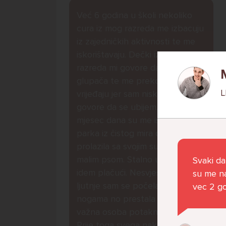
Već 6 godina u školi nekoliko
cura iz mog razreda me izbacuju
iz zajedničkih aktivnosti te me
iskorištavaju. Dečki iz mojeg
razreda mi govore da sam
glupača te me preko discorda
L
vrijeđaju jer sam niska te mi
govore da se ubijem. Prije
mjesec dana su me istukli kod
parka iz čistog mira dok sam
prolazila sa svojim susjedama i
malim psom. Stalno u krevet
Svaki da
idem plačući. Nesvjesno te zbog
su me na
ljutnje sam se počela tući po
vec 2 go
nogama no prestala sam jer me
važna osoba potaknula na to.
Prije toga svega nakon nekoliko