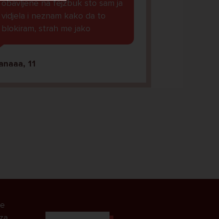
obavljene na fejzbuk sto sam ja
vidjela i neznam kako da to
blokiram, strah me jako
anaaa, 11
le
 za