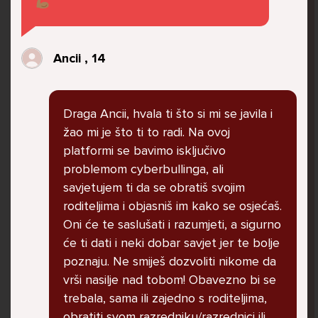
govore da sam glupača te me preko discorda
vrijeđaju jer sam niska te mi govore da se
ubijem. Prije mjesec dana su me istukli kod
Ancii , 14
parka iz čistog mira dok sam prolazila sa
svojim susjedama i malim psom. Stalno u
krevet idem plačući. Nesvjesno te zbog
Draga Ancii, hvala ti što si mi se javila i
ljutnje sam se počela tući po nogama no
žao mi je što ti to radi. Na ovoj
prestala sam jer me važna osoba potaknula
platformi se bavimo isključivo
na to. Prije toga svega nakon nekoliko godina
problemom cyberbullinga, ali
prijateljstva ostavila me najbolja prijateljica
savjetujem ti da se obratiš svojim
nisam htjela ići u školu jer me to sve jako
roditeljima i objasniš im kako se osjećaš.
pogodilo. Cyber bulyala me preko snapchata
Oni će te saslušati i razumjeti, a sigurno
i drugih drugih društvenih mreža. Sad opet
će ti dati i neki dobar savjet jer te bolje
razgovaramo no jako teško. Stalno provodim
poznaju. Ne smiješ dozvoliti nikome da
vrijeme učeći ili trenirajući moje pse jako sam
vrši nasilje nad tobom! Obavezno bi se
vezana za njih te ih jako volim Često
trebala, sama ili zajedno s roditeljima,
razgovaram s mamom no ne želim joj sve reći
obratiti svom razredniku/razrednici ili