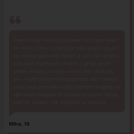
Imam dosta velike probleme i ne znam kako
se nosit s time u pitanju je moj razred i grupa
na messengeru moj razred je pun narkomana
koji puse marihuanu i kad ih u grupi nesto
pitam vezano za skolu zeznu me i izbacuju
me i vrate nakon nekog perioda lako receno
crna ovca sam samo zato sto sam drugaciji od
njih imam drugaciji stil oblacenja protiv nasilja
sam ne psujem i ne drogiram se kao oni.
Miha, 16