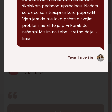
jer me ne shvaća. Ponekad želim skočiti sa
školskom pedagogu/psihologu. Nadam
balkona svoje kuće. Neznam što da više
se da će se situacija uskoro popraviti!
radim.
Vjerujem da nije lako pričati o svojim
problemima ali to je prvi korak do
rješenja! Mislim na tebe i sretno dalje! -
Lana, 12
Ema
Ema Luketin
Pitaj Stručnjaka
STRUCNJAK