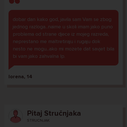
dobar dan kako god, javila sam Vam se zbog
jednog razloga...naime u skoli imam jako puno
problema od strane djece iz mojeg razreda,
neprestano me maltretiraju i rugaju dok
nesto ne mogu...ako mi mozete dat savjet bila
bi vam jako zahvalna lp.
lorena, 14
Pitaj Stručnjaka
STRUCNJAK