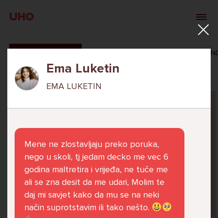
UHO
SVI ODGOVORI
MAŠA ZIBAR
VERONIKA ROSAN
Ema Luketin
EMA LUKETIN
Pitaj Stručnjaka
STRUCNJAK
Mene ne zlostavljaju preko poruka,
nego u skoli, tj jedam decko me vec 6
godina maltretira i vrijeđa, ne tuče me
ali se zna desit da me udari, Molim te
Već 6 godina u školi nekoliko cura iz mog
daj mi savjet kako da mu se na neki
razreda me izbacuju iz zajedničkih aktivnosti
način suprotstavim ili tako nešto.
te me iskorištavaju. Dečki iz mojeg razreda mi