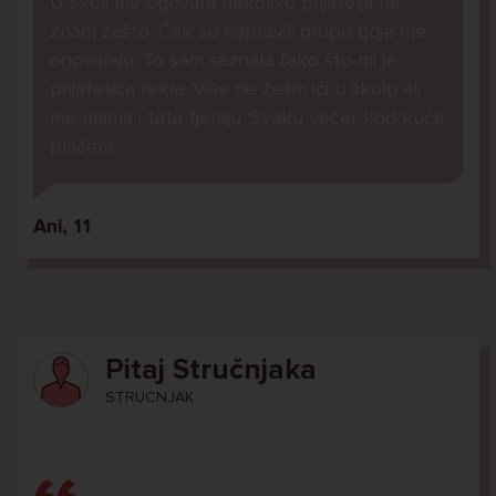
U školi me ogovara nekoliko prijatelja ne
znam zašto. Čak su napravili grupu gdje me
ogovaraju. To sam saznala tako što mi je
prijateljica rekla. Više ne želim ići u školu ali
me mama i tata tjeraju. Svaku večer kod kuće
plačem.
Ani, 11
Pitaj Stručnjaka
STRUCNJAK