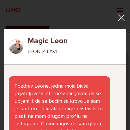
UHO
SVI ODGOVORI
MAŠA ZIBAR
VERONIKA ROSAN
Magic Leon
LEON ZILAVI
Pitaj Stručnjaka
STRUCNJAK
Pozdrav Leone, jedna moja bivša
prijateljica sa interneta mi govori da se
ubijem ili da se bacim sa krova Ja sam
je isti tren blokirala ali mi je nastavila to
Već 6 godina u školi nekoliko cura iz mog
pisati na mom drugom profilu na
razreda me izbacuju iz zajedničkih aktivnosti
instagramu Govori mi još da sam glupa,
te me iskorištavaju. Dečki iz mojeg razreda mi