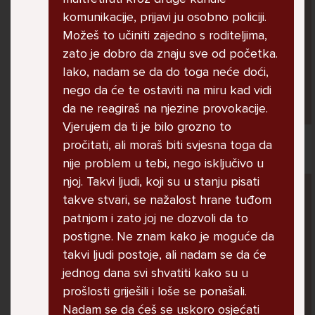
jer me ne shvaća. Ponekad želim skočiti sa
komunikacije, prijavi ju osobno policiji.
balkona svoje kuće. Neznam što da više
Možeš to učiniti zajedno s roditeljima,
radim.
zato je dobro da znaju sve od početka.
Iako, nadam se da do toga neće doći,
nego da će te ostaviti na miru kad vidi
Lana, 12
da ne reagiraš na njezine provokacije.
Vjerujem da ti je bilo grozno to
pročitati, ali moraš biti svjesna toga da
nije problem u tebi, nego isključivo u
njoj. Takvi ljudi, koji su u stanju pisati
Pitaj Stručnjaka
takve stvari, se nažalost hrane tuđom
STRUCNJAK
patnjom i zato joj ne dozvoli da to
postigne. Ne znam kako je moguće da
takvi ljudi postoje, ali nadam se da će
jednog dana svi shvatiti kako su u
prošlosti griješili i loše se ponašali.
Nadam se da ćeš se uskoro osjećati