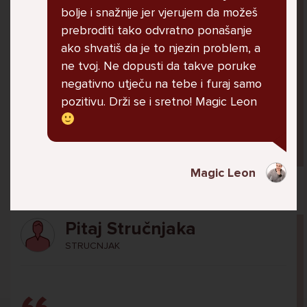
U školi me ogovara nekoliko prijatelja ne
bolje i snažnije jer vjerujem da možeš
znam zašto. Čak su napravili grupu gdje me
prebroditi tako odvratno ponašanje
ogovaraju. To sam saznala tako što mi je
ako shvatiš da je to njezin problem, a
prijateljica rekla. Više ne želim ići u školu ali
ne tvoj. Ne dopusti da takve poruke
me mama i tata tjeraju. Svaku večer kod kuće
negativno utječu na tebe i furaj samo
plačem.
pozitivu. Drži se i sretno! Magic Leon
Ani, 11
Magic Leon
Pitaj Stručnjaka
STRUCNJAK