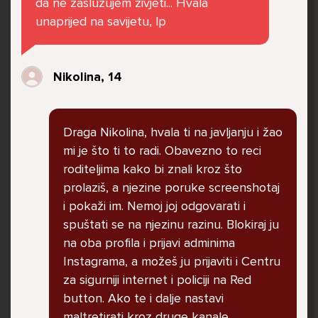
da ne zaslužujem živjeti... Hvala
govore da sam glupača te me preko discorda
unaprijed na savijetu, lp
vrijeđaju jer sam niska te mi govore da se
ubijem. Prije mjesec dana su me istukli kod
parka iz čistog mira dok sam prolazila sa
Nikolina, 14
svojim susjedama i malim psom. Stalno u
krevet idem plačući. Nesvjesno te zbog
ljutnje sam se počela tući po nogama no
Draga Nikolina, hvala ti na javljanju i žao
prestala sam jer me važna osoba potaknula
mi je što ti to radi. Obavezno to reci
na to. Prije toga svega nakon nekoliko godina
roditeljima kako bi znali kroz što
prijateljstva ostavila me najbolja prijateljica
prolaziš, a njezine poruke screenshotaj
nisam htjela ići u školu jer me to sve jako
i pokaži im. Nemoj joj odgovarati i
pogodilo. Cyber bulyala me preko snapchata
spuštati se na njezinu razinu. Blokiraj ju
i drugih drugih društvenih mreža. Sad opet
na oba profila i prijavi adminima
razgovaramo no jako teško. Stalno provodim
Instagrama, a možeš ju prijaviti i Centru
vrijeme učeći ili trenirajući moje pse jako sam
za sigurniji internet i policiji na Red
vezana za njih te ih jako volim Često
button. Ako te i dalje nastavi
razgovaram s mamom no ne želim joj sve reći
maltretirati kroz druge kanale