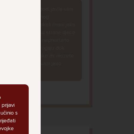
dobar dan kako god, javila sam
Vam se zbog jednog
razloga...naime u skoli imam jako
puno problema od strane djece
iz mojeg razreda, neprestano
me maltretiraju i rugaju dok
nesto ne mogu...ako mi mozete
dat savjet bila bi vam jako
zahvalna lp.
orena, 14
o
prijavi
učinio s
ijeđati
evojke