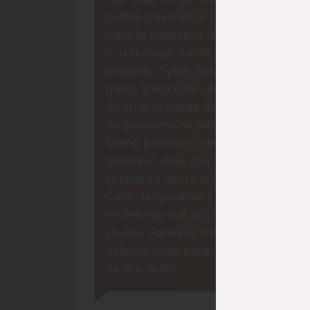
godina prijateljstva ostavila me
najbolja prijateljica nisam htjela
ići u školu jer me to sve jako
pogodilo. Cyber bulyala me
preko snapchata i drugih drugih
društvenih mreža. Sad opet
razgovaramo no jako teško.
Stalno provodim vrijeme učeći ili
trenirajući moje pse jako sam
vezana za njih te ih jako volim
Često razgovaram s mamom no
ne želim joj sve reći jer me ne
shvaća. Ponekad želim skočiti sa
balkona svoje kuće. Neznam što
da više radim.