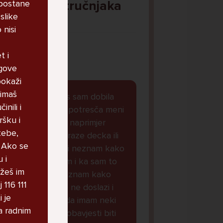
 postane
Pitaj Stručnjaka
slike
STRUCNJAK
 nisi
t i
egove
pokaži
 imaš
Dobar dan, danas sam dobila
inili i
obavjest koja ke potresča meni
ršku i
je svasta dolazilo naprimjer
tebe,
oglasi cura koje traze decka ili
. Ako se
koje zele se je**ti neznam kako
 i
da drukcije kazem i ka sam to
ožeš im
stalno micala i neznam kako
 116 111
naoraviti da mi to ne doslazi i
 je
sada mi je doslo da imam neki
a radnim
virus i da ce ove obavjesti biti