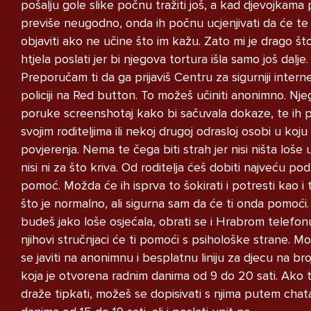
pošalju gole slike počnu tražiti još, a kad djevojkama
STRUCNJAK
previše neugodno, onda ih počnu ucjenjivati da će te 
objaviti ako ne učine što im kažu. Zato mi je drago što
htjela poslati jer bi njegova tortura išla samo još dalje.
Preporučam ti da ga prijaviš Centru za sigurniji interne
policiji na Red button. To možeš učiniti anonimno. Nj
poruke screenshotaj kako bi sačuvala dokaze, te ih 
Imam dosta velike probleme i ne
svojim roditeljima ili nekoj drugoj odrasloj osobi u koju
znam kako se nosit s time u
povjerenja. Nema te čega biti strah jer nisi ništa loše uč
pitanju je moj razred i grupa na
nisi ni za što kriva. Od roditelja ćeš dobiti najveću pod
messengeru moj razred je pun
pomoć. Možda će ih isprva to šokirati i potresti kao i 
narkomana koji puse marihuanu i
što je normalno, ali sigurna sam da će ti onda pomoći
kad ih u grupi nesto pitam
budeš jako loše osjećala, obrati se i Hrabrom telefonu
vezano za skolu zeznu me i
njihovi stručnjaci će ti pomoći s psihološke strane. M
izbacuju me i vrate nakon nekog
se javiti na anonimnu i besplatnu liniju za djecu na broj
perioda lako receno crna ovca
koja je otvorena radnim danima od 9 do 20 sati. Ako ti
sam samo zato sto sam drugaciji
draže tipkati, možeš se dopisivati s njima putem chat
od njih imam drugaciji stil