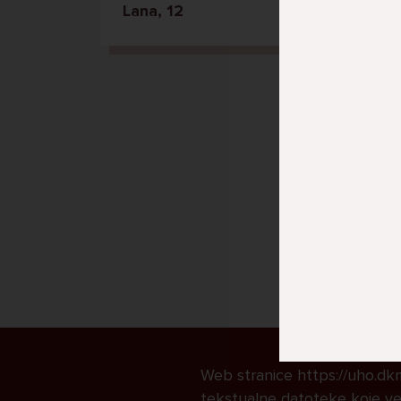
Lana, 12
Web stranice https://uho.dkmk
tekstualne datoteke koje već