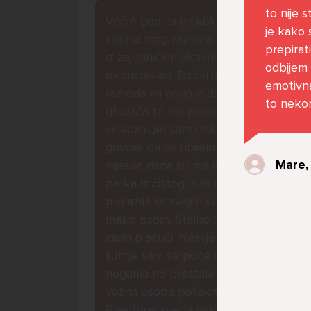
to nije 
Već 6 godina u školi nekoliko
je kako 
cura iz mog razreda me izbacuju
prepirat
iz zajedničkih aktivnosti te me
odbijem 
iskorištavaju. Dečki iz mojeg
emotivna
razreda mi govore da sam
to neko
glupača te me preko discorda
vrijeđaju jer sam niska te mi
govore da se ubijem. Prije
Mare,
mjesec dana su me istukli kod
parka iz čistog mira dok sam
prolazila sa svojim susjedama i
malim psom. Stalno u krevet
idem plačući. Nesvjesno te zbog
ljutnje sam se počela tući po
nogama no prestala sam jer me
važna osoba potaknula na to.
Prije toga svega nakon nekoliko