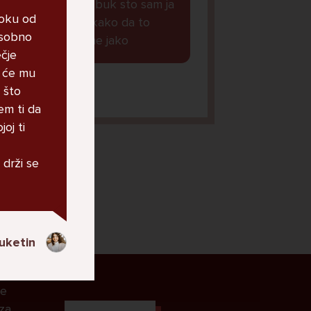
obavljene na fejzbuk sto sam ja
roku od
vidjela i neznam kako da to
 osobno
blokiram, strah me jako
ečje
e će mu
anaaa, 11
 što
jem ti da
oj ti
 drži se
uketin
le
 za