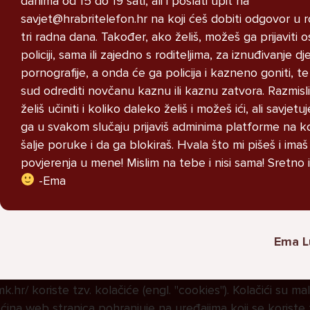
danima od 15 do 19 sati, ali i poslati upit na
oblacenja protiv nasilja sam ne
savjet@hrabritelefon.hr na koji ćeš dobiti odgovor u 
psujem i ne drogiram se kao oni.
tri radna dana. Također, ako želiš, možeš ga prijaviti
policiji, sama ili zajedno s roditeljima, za iznuđivanje dj
Miha, 16
pornografije, a onda će ga policija i kazneno goniti, t
L
sud odrediti novčanu kaznu ili kaznu zatvora. Razmisli
želiš učiniti i koliko daleko želiš i možeš ići, ali savjetu
ga u svakom slučaju prijaviš adminima platforme na koj
šalje poruke i da ga blokiraš. Hvala što mi pišeš i imaš
povjerenja u mene! Mislim na tebe i nisi sama! Sretno i
-Ema
UČITAJ VISE
Ema L
.hr/ koriste tzv. kolačiće (engl. "cookies"). Kolačići su ma
ina web stranica pohranjuje na uređajima koji se koriste