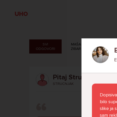
UHO
SVI
MAŠA
VERONIK
ODGOVORI
ZIBAR
ROSAND
E
Pitaj Stručnjaka
STRUCNJAK
Dopisiva
bilo sup
slike ja 
sam rekl