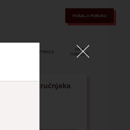
POŠALJI PORUKU
MAGIC
NIKA
PVTMOLE
LEON
TURKOVIĆ
Pitaj Stručnjaka
STRUCNJAK