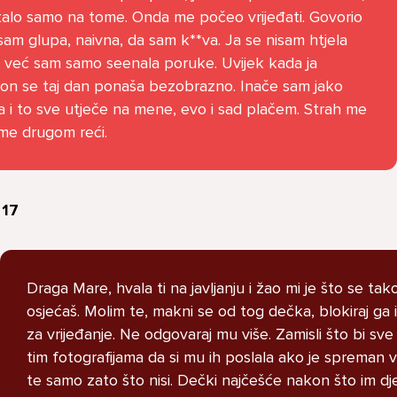
stalo samo na tome. Onda me počeo vrijeđati. Govorio
U školi me ogovara nekoliko
sam glupa, naivna, da sam k**va. Ja se nisam htjela
prijatelja ne znam zašto. Čak su
i već sam samo seenala poruke. Uvijek kada ja
napravili grupu gdje me
on se taj dan ponaša bezobrazno. Inače sam jako
ogovaraju. To sam saznala tako
 i to sve utječe na mene, evo i sad plačem. Strah me
što mi je prijateljica rekla. Više
me drugom reći.
ne želim ići u školu ali me mama i
tata tjeraju. Svaku večer kod
kuće plačem.
 17
Ani, 11
l
Draga Mare, hvala ti na javljanju i žao mi je što se tak
osjećaš. Molim te, makni se od tog dečka, blokiraj ga i 
za vrijeđanje. Ne odgovaraj mu više. Zamisli što bi sve 
tim fotografijama da si mu ih poslala ako je spreman vr
te samo zato što nisi. Dečki najčešće nakon što im dj
Pitaj Stručnjaka