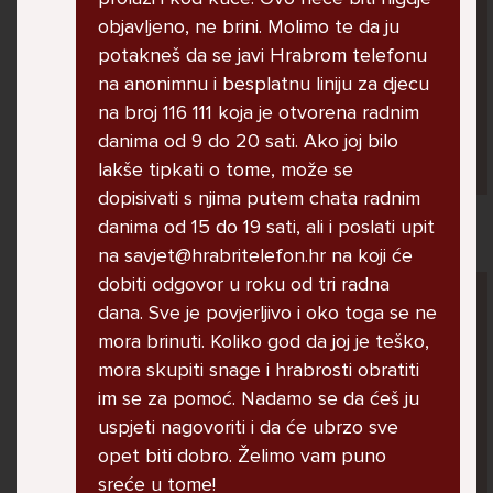
jer me ne shvaća. Ponekad želim skočiti sa
objavljeno, ne brini. Molimo te da ju
balkona svoje kuće. Neznam što da više
potakneš da se javi Hrabrom telefonu
radim.
na anonimnu i besplatnu liniju za djecu
na broj 116 111 koja je otvorena radnim
danima od 9 do 20 sati. Ako joj bilo
Lana, 12
lakše tipkati o tome, može se
dopisivati s njima putem chata radnim
danima od 15 do 19 sati, ali i poslati upit
na savjet@hrabritelefon.hr na koji će
dobiti odgovor u roku od tri radna
Pitaj Stručnjaka
dana. Sve je povjerljivo i oko toga se ne
STRUCNJAK
mora brinuti. Koliko god da joj je teško,
mora skupiti snage i hrabrosti obratiti
im se za pomoć. Nadamo se da ćeš ju
uspjeti nagovoriti i da će ubrzo sve
opet biti dobro. Želimo vam puno
sreće u tome!