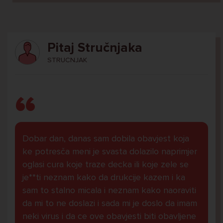
Pitaj Stručnjaka
STRUCNJAK
Dobar dan, danas sam dobila obavjest koja
ke potresča meni je svasta dolazilo naprimjer
oglasi cura koje traze decka ili koje zele se
je**ti neznam kako da drukcije kazem i ka
sam to stalno micala i neznam kako naoraviti
da mi to ne doslazi i sada mi je doslo da imam
neki virus i da ce ove obavjesti biti obavljene