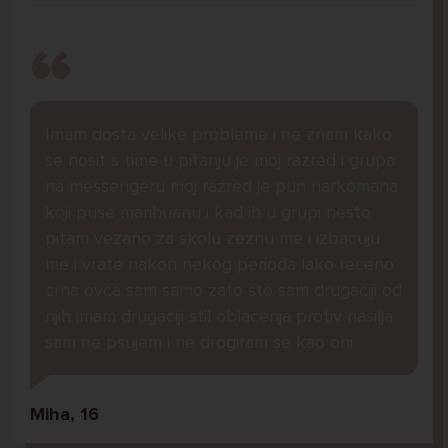
Imam dosta velike probleme i ne znam kako
se nosit s time u pitanju je moj razred i grupa
na messengeru moj razred je pun narkomana
koji puse marihuanu i kad ih u grupi nesto
pitam vezano za skolu zeznu me i izbacuju
me i vrate nakon nekog perioda lako receno
crna ovca sam samo zato sto sam drugaciji od
njih imam drugaciji stil oblacenja protiv nasilja
sam ne psujem i ne drogiram se kao oni.
Miha, 16