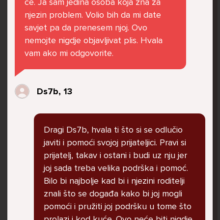
ce. Ja sam jedina osoba koja zna za
govore da sam glupača te me preko discorda
njezin problem. Volio bih da mi date
vrijeđaju jer sam niska te mi govore da se
savjet pa da prenesem njoj. Ovo
ubijem. Prije mjesec dana su me istukli kod
nemojte nigdje objavljivat plis. Hvala
parka iz čistog mira dok sam prolazila sa
vam ako mi odgovorite.
svojim susjedama i malim psom. Stalno u
krevet idem plačući. Nesvjesno te zbog
ljutnje sam se počela tući po nogama no
Ds7b, 13
prestala sam jer me važna osoba potaknula
na to. Prije toga svega nakon nekoliko godina
prijateljstva ostavila me najbolja prijateljica
Dragi Ds7b, hvala ti što si se odlučio
nisam htjela ići u školu jer me to sve jako
javiti i pomoći svojoj prijateljici. Pravi si
pogodilo. Cyber bulyala me preko snapchata
prijatelj, takav i ostani i budi uz nju jer
i drugih drugih društvenih mreža. Sad opet
joj sada treba velika podrška i pomoć.
razgovaramo no jako teško. Stalno provodim
Bilo bi najbolje kad bi i njezini roditelji
vrijeme učeći ili trenirajući moje pse jako sam
znali što se događa kako bi joj mogli
vezana za njih te ih jako volim Često
pomoći i pružiti joj podršku u tome što
razgovaram s mamom no ne želim joj sve reći
prolazi i kod kuće. Ovo neće biti nigdje