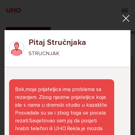
UHO
SVI ODGOVORI
MAŠA ZIBAR
VERONIKA ROSAN
Pitaj Stručnjaka
STRUCNJAK
Pitaj Stručnjaka
STRUCNJAK
Bok,moja prijateljica ima problema sa
rezanjem. Zbog njezine prijateljice koja
ide s nama u dramski studio u kazalište.
Posvadale su se i zbog toga se pocela
Već 6 godina u školi nekoliko cura iz mog
rezati.Savjetovao sam joj da posjeti
razreda me izbacuju iz zajedničkih aktivnosti
hrabti telefon ili UHO.Rekla je mozda
te me iskorištavaju. Dečki iz mojeg razreda mi