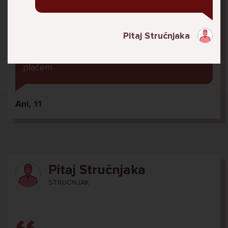
U školi me ogovara nekoliko prijatelja ne
znam zašto. Čak su napravili grupu gdje me
ogovaraju. To sam saznala tako što mi je
Pitaj Stručnjaka
prijateljica rekla. Više ne želim ići u školu ali
me mama i tata tjeraju. Svaku večer kod kuće
plačem.
Ani, 11
Pitaj Stručnjaka
STRUCNJAK