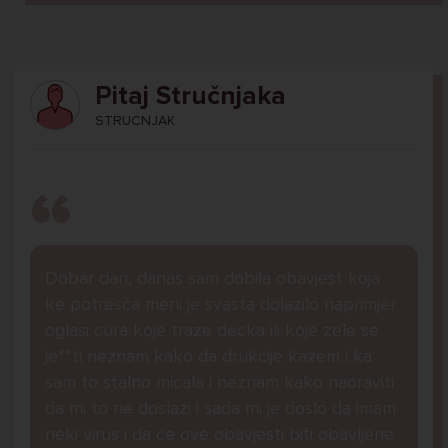
Pitaj Stručnjaka
STRUCNJAK
Dobar dan, danas sam dobila obavjest koja
ke potresča meni je svasta dolazilo naprimjer
oglasi cura koje traze decka ili koje zele se
je**ti neznam kako da drukcije kazem i ka
sam to stalno micala i neznam kako naoraviti
da mi to ne doslazi i sada mi je doslo da imam
neki virus i da ce ove obavjesti biti obavljene