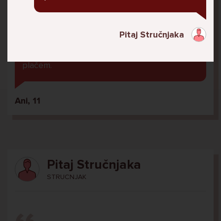
U školi me ogovara nekoliko prijatelja ne
znam zašto. Čak su napravili grupu gdje me
ogovaraju. To sam saznala tako što mi je
Pitaj Stručnjaka
prijateljica rekla. Više ne želim ići u školu ali
me mama i tata tjeraju. Svaku večer kod kuće
plačem.
Ani, 11
Pitaj Stručnjaka
STRUCNJAK