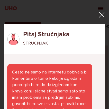
UHO
SVI ODGOVORI
MAŠA ZIBAR
VERONIKA ROSAN
Pitaj Stručnjaka
STRUCNJAK
Pitaj Stručnjaka
STRUCNJAK
Cesto ne samo na internetu dobivala bi
komentare o tome kako ja izgledam
puno njih bi reklo da izgledam kao
krava,konj i slicne stvari samo zato sto
Već 6 godina u školi nekoliko cura iz mog
imam problema sa prednjim zubima,
razreda me izbacuju iz zajedničkih aktivnosti
govorili bi mi sve i svasta, psovali bi me.
te me iskorištavaju. Dečki iz mojeg razreda mi