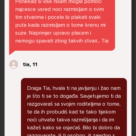
Ponekad si vise nisam mogla pomoci
govore da sam glupača te me preko discorda
najcesce usred noci razmisljam o svim
vrijeđaju jer sam niska te mi govore da se
tim stvarima i pocela bi plakati svaki
ubijem. Prije mjesec dana su me istukli kod
puta kada razmisljam o tome krenu mi
parka iz čistog mira dok sam prolazila sa
suze. Naprimjer upravo placem i
svojim susjedama i malim psom. Stalno u
nemogu spavati zbog takvih stvari... Tia
krevet idem plačući. Nesvjesno te zbog
ljutnje sam se počela tući po nogama no
prestala sam jer me važna osoba potaknula
tia, 11
na to. Prije toga svega nakon nekoliko godina
prijateljstva ostavila me najbolja prijateljica
nisam htjela ići u školu jer me to sve jako
Draga Tia, hvala ti na javljanju i žao nam
pogodilo. Cyber bulyala me preko snapchata
je što ti se to događa. Savjetujemo ti da
i drugih drugih društvenih mreža. Sad opet
razgovaraš sa svojim roditeljima o tome,
razgovaramo no jako teško. Stalno provodim
te da ih probudiš kad te tako tijekom
vrijeme učeći ili trenirajući moje pse jako sam
noći uhvate takva razmišljanja i da im
vezana za njih te ih jako volim Često
kažeš kako se osjećaš. Bilo bi dobro da
razgovaram s mamom no ne želim joj sve reći
razgovarate, ili ti osobno, ili zajedno s