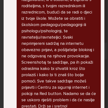
jer me ne shvaća. Ponekad želim skočiti sa
roditeljima, s tvojim razrednikom ili
balkona svoje kuće. Neznam što da više
razrednicom, budući da se radi o djeci
radim.
iz tvoje škole. Možete se obratiti i
školskom pedagogu/pedagoginji ili
psihologu/psihologinji, te
Lana, 12
ravnatelju/ravnateljici. Svaki
neprimjereni sadržaj na internetu
obavezno prijavi, a pošiljatelje blokiraj i
ne odgovaraj na njihove provokacije.
Screenshotaj te sadržaje, pa ih pokaži
Pitaj Stručnjaka
odraslima kako bi shvatili kroz što
STRUCNJAK
prolaziš i kako bi ti znali što bolje
pomoći. Sve takve sadržaje možeš
prijaviti i Centru za sigurniji internet i
policiji na Red button. Nadamo se da će
se uskoro riješiti problem i da će nasilje
prestati. Drži se i sretno!