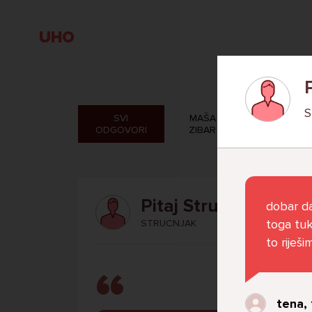
UHO
SVI
MAŠA
VERONIK
ODGOVORI
ZIBAR
ROSAND
Pitaj Stručnjaka
dobar da
toga tuk
STRUCNJAK
to riješ
tena, 