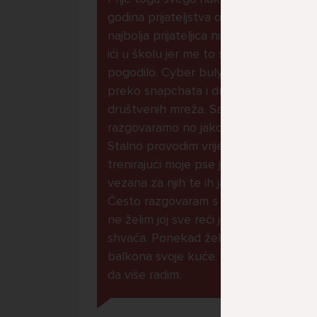
godina prijateljstva ostavila me
najbolja prijateljica nisam htjela
ići u školu jer me to sve jako
pogodilo. Cyber bulyala me
preko snapchata i drugih drugih
društvenih mreža. Sad opet
razgovaramo no jako teško.
Stalno provodim vrijeme učeći ili
trenirajući moje pse jako sam
vezana za njih te ih jako volim
Često razgovaram s mamom no
ne želim joj sve reći jer me ne
shvaća. Ponekad želim skočiti sa
balkona svoje kuće. Neznam što
da više radim.