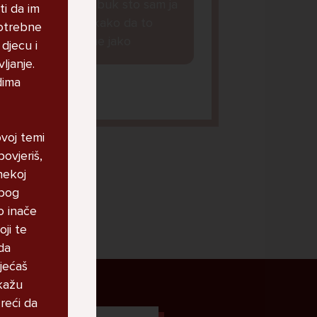
obavljene na fejzbuk sto sam ja
ti da im
vidjela i neznam kako da to
potrebne
blokiram, strah me jako
 djecu i
ljanje.
dima
anaaa, 11
ovoj temi
ovjeriš,
nekoj
zbog
o inače
oji te
da
sjećaš
 kažu
le
reći da
 za