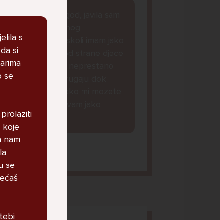
dobar dan kako god, javila sam
Vam se zbog jednog
elila s
razloga...naime u skoli imam jako
da si
puno problema od strane djece
varima
iz mojeg razreda, neprestano
o se
me maltretiraju i rugaju dok
nesto ne mogu...ako mi mozete
dat savjet bila bi vam jako
prolaziti
zahvalna lp.
 koje
va nam
la
orena, 14
u se
jećaš
a
tebi