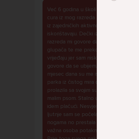
Već 6 godina u školi nekoliko
cura iz mog razreda me izbacuju
iz zajedničkih aktivnosti te me
iskorištavaju. Dečki iz mojeg
razreda mi govore da sam
glupača te me preko discorda
vrijeđaju jer sam niska te mi
govore da se ubijem. Prije
mjesec dana su me istukli kod
parka iz čistog mira dok sam
prolazila sa svojim susjedama i
malim psom. Stalno u krevet
idem plačući. Nesvjesno te zbog
ljutnje sam se počela tući po
nogama no prestala sam jer me
važna osoba potaknula na to.
Prije toga svega nakon nekoliko