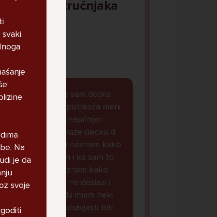
Pitaj Stručnjaka
STRUCNJAK
ti
 svaki
 Mnoga
našanje
še
Dobar dan, danas sam dobila
blizine
obavjest koja ke potresča meni
je svasta dolazilo naprimjer
oglasi cura koje traze decka ili
udima
koje zele se je**ti neznam kako
ebe. Na
da drukcije kazem i ka sam to
udi je da
stalno micala i neznam kako
anju
naoraviti da mi to ne doslazi i
oz svoje
sada mi je doslo da imam neki
virus i da ce ove obavjesti biti
goditi