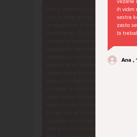
vezane u
Već 6 godina u školi nekoliko
ih vidim 
cura iz mog razreda me izbacuju
sestra k
iz zajedničkih aktivnosti te me
zasto se
iskorištavaju. Dečki iz mojeg
bi treba
razreda mi govore da sam
glupača te me preko discorda
vrijeđaju jer sam niska te mi
Ana , 
govore da se ubijem. Prije
mjesec dana su me istukli kod
parka iz čistog mira dok sam
prolazila sa svojim susjedama i
malim psom. Stalno u krevet
idem plačući. Nesvjesno te zbog
ljutnje sam se počela tući po
nogama no prestala sam jer me
važna osoba potaknula na to.
Prije toga svega nakon nekoliko