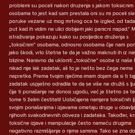
STRUCNJAK
problemi su poceli nakon druzenja s jakom toksicnim
osobama to jest kad sam prestala oni su mi poceli sla
poruke vezane uz mog mrtvog oca te izgled, od tada
put kad ih vidim na ulici dobijem jaki panicni napad.“
istraživanja pokazuju kako su posljedice druženja s
„toksičnim“ osobama, odnosno osobama čije nam po
Imam dosta velike probleme i ne
jako škodi, vrlo štetna te da je važno maknuti ih iz na
znam kako se nosit s time u
blizine. Naravno da ukloniti „toksične“ osobe iz naše 
pitanju je moj razred i grupa na
nikad nije lak zadatak, ali to je nešto bez čega nema
messengeru moj razred je pun
napretka. Prema tvojim riječima imam dojam da si ti taj
narkomana koji puse marihuanu i
zadatak uspješno odradila te da se više ne družiš s lj
kad ih u grupi nesto pitam
čije ti ponašanje ne donosi ugodu, već je štetno za t
vezano za skolu zeznu me i
tome ti želim čestitati! Uobičajena namjera toksičnih lj
izbacuju me i vrate nakon nekog
svojim ponašanjima i izjavama ometaju druge u obavlj
perioda lako receno crna ovca
njihovih svakodnevnih obveza i zadataka. Također, kr
sam samo zato sto sam drugaciji
toksične izjave i manipulacije često nameću drugima
od njih imam drugaciji stil
negativno razmišljanje o njima samima. Tako se zna do