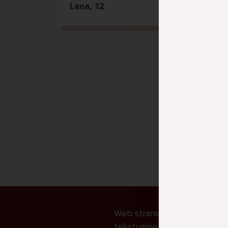
Lana, 12
Web stranice https://uho.dkmk
tekstualne datoteke koje već