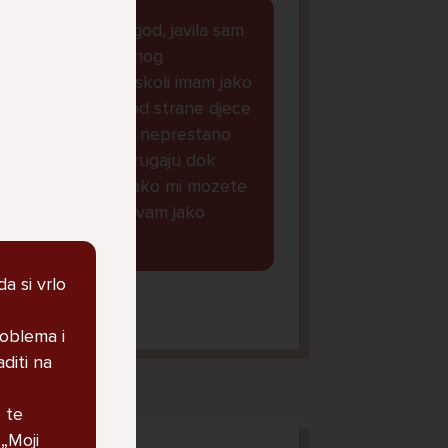
dobar dan kako god, javila sam
Vam se zbog jednog
razloga...naime u skoli imam jako
puno problema od strane djece
iz mojeg razreda, neprestano
me maltretiraju i rugaju dok
nesto ne mogu...ako mi mozete
dat savjet bila bi vam jako
zahvalna lp.
a si vrlo
orena, 14
oblema i
diti na
e te
 „Moji