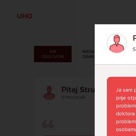
UHO
SVI
MAŠA
VERONIK
ODGOVORI
ZIBAR
ROSAND
Pitaj Stručnjaka
Ja sam p
prije ot
STRUCNJAK
problema
doktora 
problemi
osobama 