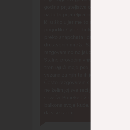
godina prijateljstva ostavila me
najbolja prijateljica nisam htjela
ići u školu jer me to sve jako
pogodilo. Cyber bulyala me
preko snapchata i drugih drugih
društvenih mreža. Sad opet
razgovaramo no jako teško.
Stalno provodim vrijeme učeći ili
trenirajući moje pse jako sam
vezana za njih te ih jako volim
Često razgovaram s mamom no
ne želim joj sve reći jer me ne
shvaća. Ponekad želim skočiti sa
balkona svoje kuće. Neznam što
da više radim.