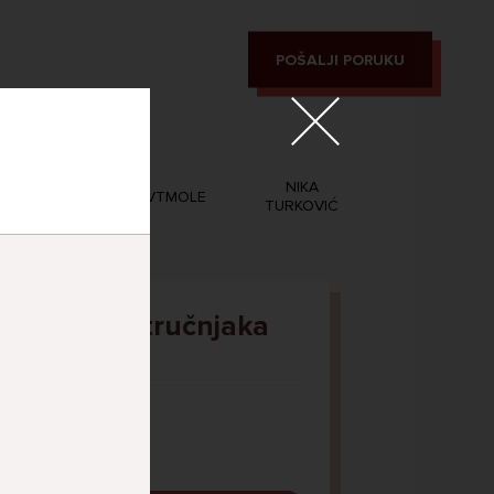
POŠALJI PORUKU
MAGIC
NIKA
PVTMOLE
LEON
TURKOVIĆ
Pitaj Stručnjaka
STRUCNJAK