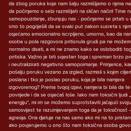
oblacenja protiv nasilja sam ne
da zbog poruka koje nam šalju razmišljamo o njima na
psujem i ne drogiram se kao oni.
da počinjemo o sebi razmišljati na sličan način! Time 
samopouzdanje, zbunjuju nas - počinjemo se pitati u
smo to pogriješili da se svaki put nakon susreta s nji
Miha, 16
osjećamo emocionalno iscrpljeno, umorno, kao da na
L
osoba u pola razgovora pritisnula grudi pa ne može
normalno disati, a mi ne znamo kako se osloboditi to
pritiska. Važno je biti svjestan toga i spreman brzo p
i neutralizirati negativno samopoimanje. Primjerice, ka
pošalju poruku vezano za izgled, razmisli s kojim cilje
poslana i tko je poslao poruku, koja je bila namjera
izgovorenog? Prema tvojoj izjavi, namjera bi bila da te
povrijede i da se osjećaš loše. Iako nam toksični ljudi 
UČITAJ VISE
energiju“, mi im se možemo suprotstaviti jačajući svoj
samosvijest te razumijevanjem toga da je toksičnost 
agresija. Ona djeluje na nas samo ako mi na to prista
.hr/ koriste tzv. kolačiće (engl. "cookies"). Kolačići su ma
ako povjerujemo u ono što nam toksična osoba govor
ina web stranica pohranjuje na uređajima koji se koriste