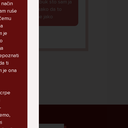
obavljene na fejzbuk sto sam ja
 način
vidjela i neznam kako da to
nam ruše
blokiram, strah me jako
 čemu
ma
m je
anaaa, 11
mo
ga
repoznati
da ti
m je ona
„crpe
u
–
nemo,
le
i
 za