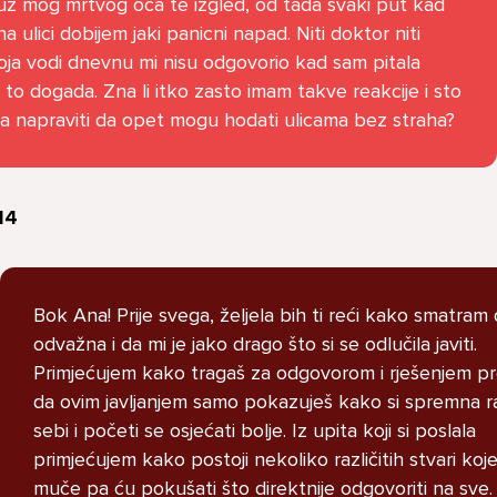
z mog mrtvog oca te izgled, od tada svaki put kad
na ulici dobijem jaki panicni napad. Niti doktor niti
U školi me ogovara nekoliko
oja vodi dnevnu mi nisu odgovorio kad sam pitala
prijatelja ne znam zašto. Čak su
 to dogada. Zna li itko zasto imam takve reakcije i sto
napravili grupu gdje me
la napraviti da opet mogu hodati ulicama bez straha?
ogovaraju. To sam saznala tako
što mi je prijateljica rekla. Više
ne želim ići u školu ali me mama i
tata tjeraju. Svaku večer kod
14
kuće plačem.
Bok Ana! Prije svega, željela bih ti reći kako smatram d
Ani, 11
odvažna i da mi je jako drago što si se odlučila javiti.
l
Primjećujem kako tragaš za odgovorom i rješenjem pr
da ovim javljanjem samo pokazuješ kako si spremna ra
sebi i početi se osjećati bolje. Iz upita koji si poslala
primjećujem kako postoji nekoliko različitih stvari koj
Pitaj Stručnjaka
muče pa ću pokušati što direktnije odgovoriti na sve.