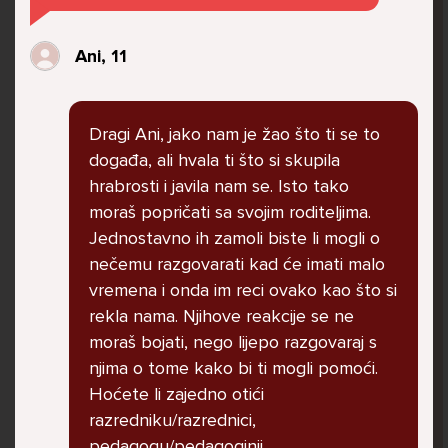
govore da sam glupača te me preko discorda
vrijeđaju jer sam niska te mi govore da se
Ani, 11
ubijem. Prije mjesec dana su me istukli kod
parka iz čistog mira dok sam prolazila sa
svojim susjedama i malim psom. Stalno u
Dragi Ani, jako nam je žao što ti se to
krevet idem plačući. Nesvjesno te zbog
događa, ali hvala ti što si skupila
ljutnje sam se počela tući po nogama no
hrabrosti i javila nam se. Isto tako
prestala sam jer me važna osoba potaknula
moraš popričati sa svojim roditeljima.
na to. Prije toga svega nakon nekoliko godina
Jednostavno ih zamoli biste li mogli o
prijateljstva ostavila me najbolja prijateljica
nečemu razgovarati kad će imati malo
nisam htjela ići u školu jer me to sve jako
vremena i onda im reci ovako kao što si
pogodilo. Cyber bulyala me preko snapchata
rekla nama. Njihove reakcije se ne
i drugih drugih društvenih mreža. Sad opet
moraš bojati, nego lijepo razgovaraj s
razgovaramo no jako teško. Stalno provodim
njima o tome kako bi ti mogli pomoći.
vrijeme učeći ili trenirajući moje pse jako sam
Hoćete li zajedno otići
vezana za njih te ih jako volim Često
razredniku/razrednici,
razgovaram s mamom no ne želim joj sve reći
pedagogu/pedagoginji,