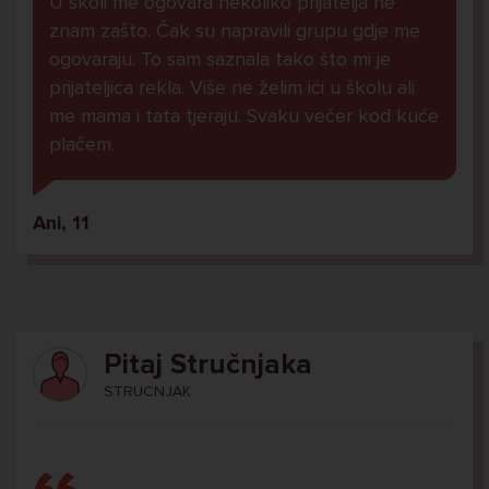
U školi me ogovara nekoliko prijatelja ne
znam zašto. Čak su napravili grupu gdje me
ogovaraju. To sam saznala tako što mi je
prijateljica rekla. Više ne želim ići u školu ali
me mama i tata tjeraju. Svaku večer kod kuće
plačem.
Ani, 11
Pitaj Stručnjaka
STRUCNJAK