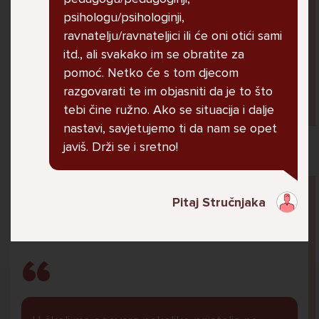
jer me ne shvaća. Ponekad želim skočiti sa
psihologu/psihologinji,
balkona svoje kuće. Neznam što da više
ravnatelju/ravnateljici ili će oni otići sami
radim.
itd., ali svakako im se obratite za
pomoć. Netko će s tom djecom
razgovarati te im objasniti da je to što
Lana, 12
tebi čine ružno. Ako se situacija i dalje
nastavi, savjetujemo ti da nam se opet
javiš. Drži se i sretno!
Pitaj Stručnjaka
Pitaj Stručnjaka
STRUCNJAK