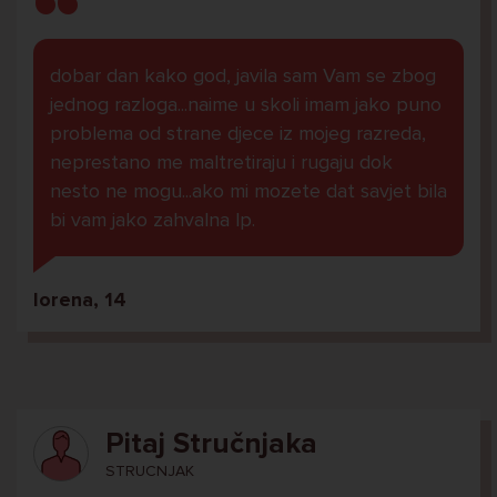
dobar dan kako god, javila sam Vam se zbog
jednog razloga...naime u skoli imam jako puno
problema od strane djece iz mojeg razreda,
neprestano me maltretiraju i rugaju dok
nesto ne mogu...ako mi mozete dat savjet bila
bi vam jako zahvalna lp.
lorena, 14
Pitaj Stručnjaka
STRUCNJAK