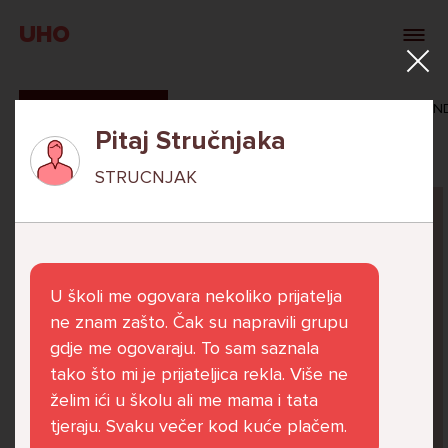
UHO
SVI ODGOVORI
MAŠA ZIBAR
VERONIKA ROSAN
Pitaj Stručnjaka
STRUCNJAK
Pitaj Stručnjaka
STRUCNJAK
U školi me ogovara nekoliko prijatelja
ne znam zašto. Čak su napravili grupu
gdje me ogovaraju. To sam saznala
tako što mi je prijateljica rekla. Više ne
Već 6 godina u školi nekoliko cura iz mog
želim ići u školu ali me mama i tata
razreda me izbacuju iz zajedničkih aktivnosti
tjeraju. Svaku večer kod kuće plačem.
te me iskorištavaju. Dečki iz mojeg razreda mi