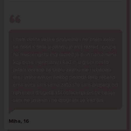
Imam dosta velike probleme i ne znam kako
se nosit s time u pitanju je moj razred i grupa
na messengeru moj razred je pun narkomana
koji puse marihuanu i kad ih u grupi nesto
pitam vezano za skolu zeznu me i izbacuju
me i vrate nakon nekog perioda lako receno
crna ovca sam samo zato sto sam drugaciji od
njih imam drugaciji stil oblacenja protiv nasilja
sam ne psujem i ne drogiram se kao oni.
Miha, 16