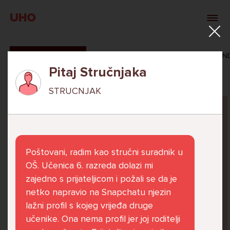
UHO
SVI ODGOVORI
MAŠA ZIBAR
VERONIKA ROSAN
Pitaj Stručnjaka
STRUCNJAK
Pitaj Stručnjaka
STRUCNJAK
Poštovani, radim kao stručni suradnik u
OŠ. Učenica 6. razreda dolazi mi
zajedno s prijateljicom i požali se da je
netko napravio na Snapchatu njezin
Već 6 godina u školi nekoliko cura iz mog
lažni profil s kojeg vrijeđa druge
razreda me izbacuju iz zajedničkih aktivnosti
učenike. Ona nema profil jer joj roditelji
te me iskorištavaju. Dečki iz mojeg razreda mi