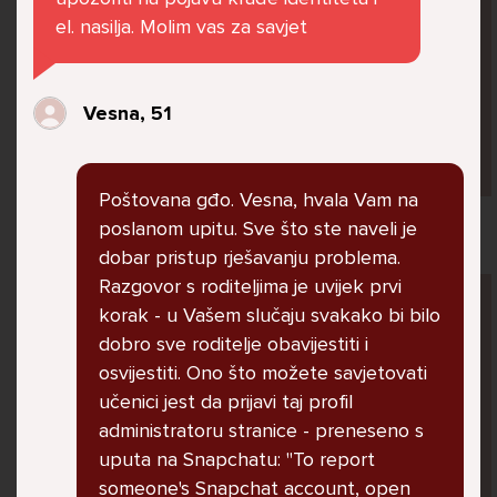
jer me ne shvaća. Ponekad želim skočiti sa
el. nasilja. Molim vas za savjet
balkona svoje kuće. Neznam što da više
radim.
Vesna, 51
Lana, 12
Poštovana gđo. Vesna, hvala Vam na
poslanom upitu. Sve što ste naveli je
dobar pristup rješavanju problema.
Razgovor s roditeljima je uvijek prvi
Pitaj Stručnjaka
korak - u Vašem slučaju svakako bi bilo
STRUCNJAK
dobro sve roditelje obavijestiti i
osvijestiti. Ono što možete savjetovati
učenici jest da prijavi taj profil
administratoru stranice - preneseno s
uputa na Snapchatu: "To report
someone's Snapchat account, open