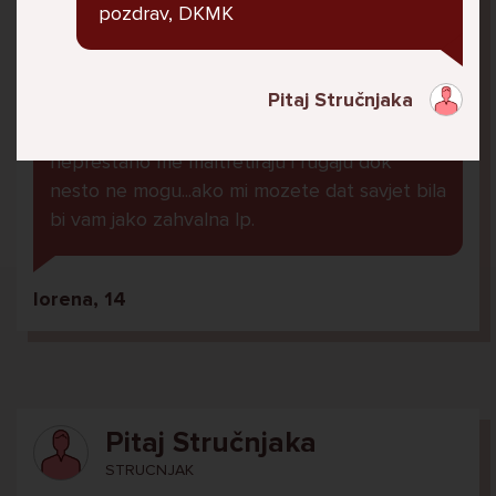
pozdrav, DKMK
dobar dan kako god, javila sam Vam se zbog
Pitaj Stručnjaka
jednog razloga...naime u skoli imam jako puno
problema od strane djece iz mojeg razreda,
neprestano me maltretiraju i rugaju dok
nesto ne mogu...ako mi mozete dat savjet bila
bi vam jako zahvalna lp.
lorena, 14
Pitaj Stručnjaka
STRUCNJAK