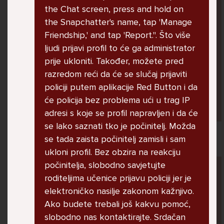
U školi me ogovara nekoliko prijatelja ne
the Chat screen, press and hold on
znam zašto. Čak su napravili grupu gdje me
the Snapchatter's name, tap 'Manage
ogovaraju. To sam saznala tako što mi je
Friendship,' and tap 'Report.". Što više
prijateljica rekla. Više ne želim ići u školu ali
ljudi prijavi profil to će ga administrator
me mama i tata tjeraju. Svaku večer kod kuće
prije ukloniti. Također, možete pred
plačem.
razredom reći da će se slučaj prijaviti
policiji putem aplikacije Red Button i da
će policija bez problema ući u trag IP
Ani, 11
adresi s koje se profil napravljen i da će
se lako saznati tko je počinitelj. Možda
se tada zaista počinitelj zamisli i sam
ukloni profil. Bez obzira na reakciju
Pitaj Stručnjaka
počinitelja, slobodno savjetujte
roditeljima učenice prijavu policiji jer je
STRUCNJAK
elektroničko nasilje zakonom kažnjivo.
Ako budete trebali još kakvu pomoć,
slobodno nas kontaktirajte. Srdačan