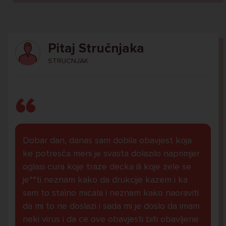
Pitaj Stručnjaka
STRUCNJAK
Dobar dan, danas sam dobila obavjest koja
ke potresča meni je svasta dolazilo naprimjer
oglasi cura koje traze decka ili koje zele se
je**ti neznam kako da drukcije kazem i ka
sam to stalno micala i neznam kako naoraviti
da mi to ne doslazi i sada mi je doslo da imam
neki virus i da ce ove obavjesti biti obavljene