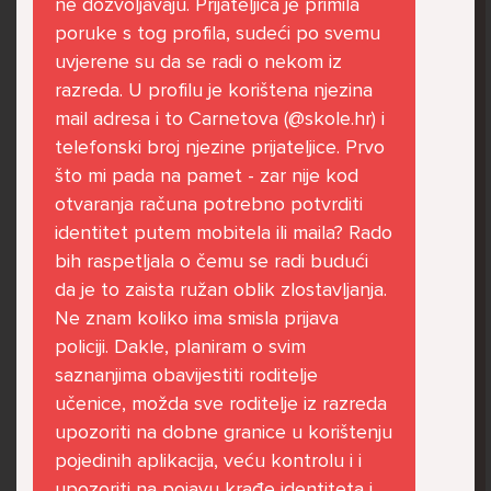
ne dozvoljavaju. Prijateljica je primila
govore da sam glupača te me preko discorda
poruke s tog profila, sudeći po svemu
vrijeđaju jer sam niska te mi govore da se
uvjerene su da se radi o nekom iz
ubijem. Prije mjesec dana su me istukli kod
razreda. U profilu je korištena njezina
parka iz čistog mira dok sam prolazila sa
mail adresa i to Carnetova (@skole.hr) i
svojim susjedama i malim psom. Stalno u
telefonski broj njezine prijateljice. Prvo
krevet idem plačući. Nesvjesno te zbog
što mi pada na pamet - zar nije kod
ljutnje sam se počela tući po nogama no
otvaranja računa potrebno potvrditi
prestala sam jer me važna osoba potaknula
identitet putem mobitela ili maila? Rado
na to. Prije toga svega nakon nekoliko godina
bih raspetljala o čemu se radi budući
prijateljstva ostavila me najbolja prijateljica
da je to zaista ružan oblik zlostavljanja.
nisam htjela ići u školu jer me to sve jako
Ne znam koliko ima smisla prijava
pogodilo. Cyber bulyala me preko snapchata
policiji. Dakle, planiram o svim
i drugih drugih društvenih mreža. Sad opet
saznanjima obavijestiti roditelje
razgovaramo no jako teško. Stalno provodim
učenice, možda sve roditelje iz razreda
vrijeme učeći ili trenirajući moje pse jako sam
upozoriti na dobne granice u korištenju
vezana za njih te ih jako volim Često
pojedinih aplikacija, veću kontrolu i i
razgovaram s mamom no ne želim joj sve reći
upozoriti na pojavu krađe identiteta i