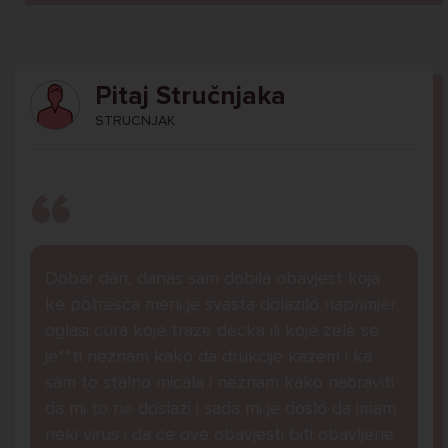
Pitaj Stručnjaka
STRUCNJAK
Dobar dan, danas sam dobila obavjest koja
ke potresča meni je svasta dolazilo naprimjer
oglasi cura koje traze decka ili koje zele se
je**ti neznam kako da drukcije kazem i ka
sam to stalno micala i neznam kako naoraviti
da mi to ne doslazi i sada mi je doslo da imam
neki virus i da ce ove obavjesti biti obavljene