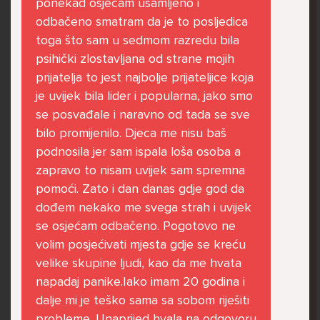
ponekad osjećam usamljeno i
govore da sam glupača te me preko discorda
odbačeno smatram da je to posljedica
vrijeđaju jer sam niska te mi govore da se
toga što sam u sedmom razredu bila
ubijem. Prije mjesec dana su me istukli kod
psihički zlostavljana od strane mojih
parka iz čistog mira dok sam prolazila sa
prijatelja to jest najbolje prijateljice koja
svojim susjedama i malim psom. Stalno u
je uvijek bila lider i popularna, jako smo
krevet idem plačući. Nesvjesno te zbog
se posvađale i naravno od tada se sve
ljutnje sam se počela tući po nogama no
bilo promijenilo. Djeca me nisu baš
prestala sam jer me važna osoba potaknula
podnosila jer sam ispala loša osoba a
na to. Prije toga svega nakon nekoliko godina
zapravo to nisam uvijek sam spremna
prijateljstva ostavila me najbolja prijateljica
pomoći. Zato i dan danas gdje god da
nisam htjela ići u školu jer me to sve jako
dođem nekako me svega strah i uvijek
pogodilo. Cyber bulyala me preko snapchata
se osjećam odbačeno. Pogotovo ne
i drugih drugih društvenih mreža. Sad opet
volim posjećivati mjesta gdje se kreću
razgovaramo no jako teško. Stalno provodim
velike skupine ljudi, kao da me hvata
vrijeme učeći ili trenirajući moje pse jako sam
napadaj panike.Iako imam 20 godina i
vezana za njih te ih jako volim Često
dalje mi je teško sama sa sobom riješiti
razgovaram s mamom no ne želim joj sve reći
probleme. Unaprijed hvala na odgovoru