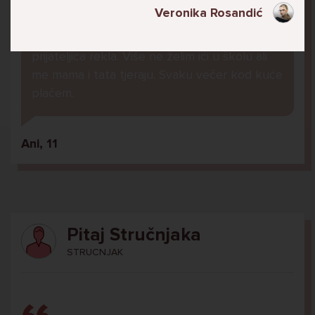
U školi me ogovara nekoliko prijatelja ne
Veronika Rosandić
znam zašto. Čak su napravili grupu gdje me
ogovaraju. To sam saznala tako što mi je
prijateljica rekla. Više ne želim ići u školu ali
me mama i tata tjeraju. Svaku večer kod kuće
plačem.
Ani, 11
Pitaj Stručnjaka
STRUCNJAK