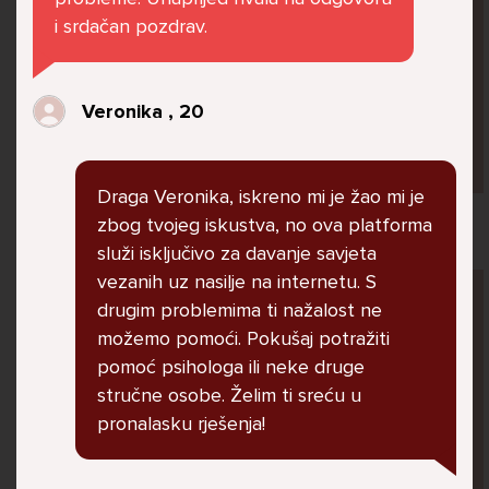
jer me ne shvaća. Ponekad želim skočiti sa
i srdačan pozdrav.
balkona svoje kuće. Neznam što da više
radim.
Veronika , 20
Lana, 12
Draga Veronika, iskreno mi je žao mi je
zbog tvojeg iskustva, no ova platforma
služi isključivo za davanje savjeta
vezanih uz nasilje na internetu. S
Pitaj Stručnjaka
drugim problemima ti nažalost ne
STRUCNJAK
možemo pomoći. Pokušaj potražiti
pomoć psihologa ili neke druge
stručne osobe. Želim ti sreću u
pronalasku rješenja!