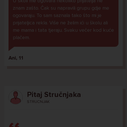
U školi me ogovara nekoliko prijatelja ne
znam zašto. Čak su napravili grupu gdje me
ogovaraju. To sam saznala tako što mi je
prijateljica rekla. Više ne želim ići u školu ali
me mama i tata tjeraju. Svaku večer kod kuće
plačem.
Ani, 11
Pitaj Stručnjaka
STRUCNJAK