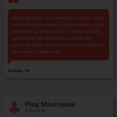
dobar dan kako god, javila sam Vam se zbog
jednog razloga...naime u skoli imam jako puno
problema od strane djece iz mojeg razreda,
neprestano me maltretiraju i rugaju dok
nesto ne mogu...ako mi mozete dat savjet bila
bi vam jako zahvalna lp.
lorena, 14
Pitaj Stručnjaka
STRUCNJAK