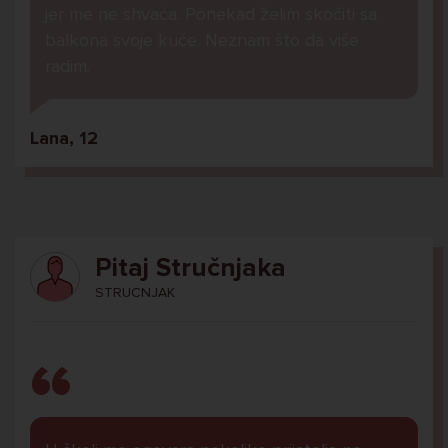
jer me ne shvaća. Ponekad želim skočiti sa
balkona svoje kuće. Neznam što da više
radim.
Lana, 12
Pitaj Stručnjaka
STRUCNJAK