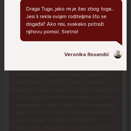
govore da sam glupača te me preko discorda
Draga Tugo, jako mi je žao zbog toga...
vrijeđaju jer sam niska te mi govore da se
Jesi li rekla svojim roditeljima što se
ubijem. Prije mjesec dana su me istukli kod
događa? Ako nisi, svakako potraži
parka iz čistog mira dok sam prolazila sa
njihovu pomoć. Sretno!
svojim susjedama i malim psom. Stalno u
krevet idem plačući. Nesvjesno te zbog
ljutnje sam se počela tući po nogama no
Veronika Rosandić
prestala sam jer me važna osoba potaknula
na to. Prije toga svega nakon nekoliko godina
prijateljstva ostavila me najbolja prijateljica
nisam htjela ići u školu jer me to sve jako
pogodilo. Cyber bulyala me preko snapchata
i drugih drugih društvenih mreža. Sad opet
razgovaramo no jako teško. Stalno provodim
vrijeme učeći ili trenirajući moje pse jako sam
vezana za njih te ih jako volim Često
razgovaram s mamom no ne želim joj sve reći