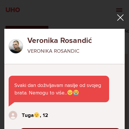
UHO
SVI ODGOVORI
MAŠA ZIBAR
VERONIKA ROSAN
Veronika Rosandić
VERONIKA ROSANDIC
Pitaj Stručnjaka
STRUCNJAK
Svaki dan doživljavam nasilje od svojeg
brata. Nemogu to više...
Već 6 godina u školi nekoliko cura iz mog
Tuga
, 12
razreda me izbacuju iz zajedničkih aktivnosti
te me iskorištavaju. Dečki iz mojeg razreda mi