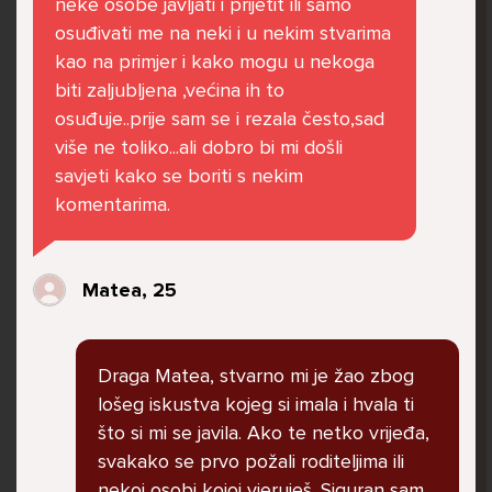
neke osobe javljati i prijetit ili samo
govore da sam glupača te me preko discorda
osuđivati me na neki i u nekim stvarima
vrijeđaju jer sam niska te mi govore da se
kao na primjer i kako mogu u nekoga
ubijem. Prije mjesec dana su me istukli kod
biti zaljubljena ,većina ih to
parka iz čistog mira dok sam prolazila sa
osuđuje..prije sam se i rezala često,sad
svojim susjedama i malim psom. Stalno u
više ne toliko...ali dobro bi mi došli
krevet idem plačući. Nesvjesno te zbog
savjeti kako se boriti s nekim
ljutnje sam se počela tući po nogama no
komentarima.
prestala sam jer me važna osoba potaknula
na to. Prije toga svega nakon nekoliko godina
prijateljstva ostavila me najbolja prijateljica
Matea, 25
nisam htjela ići u školu jer me to sve jako
pogodilo. Cyber bulyala me preko snapchata
i drugih drugih društvenih mreža. Sad opet
Draga Matea, stvarno mi je žao zbog
razgovaramo no jako teško. Stalno provodim
lošeg iskustva kojeg si imala i hvala ti
vrijeme učeći ili trenirajući moje pse jako sam
što si mi se javila. Ako te netko vrijeđa,
vezana za njih te ih jako volim Često
svakako se prvo požali roditeljima ili
razgovaram s mamom no ne želim joj sve reći
nekoj osobi kojoj vjeruješ. Siguran sam