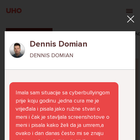
UHO
SVI ODGOVORI
MAŠA ZIBAR
VERONIKA ROSAN
Dennis Domian
DENNIS DOMIAN
Pitaj Stručnjaka
STRUCNJAK
Imala sam situacije sa cyberbullyingom
prije koju godinu ,jedna cura me je
vrijeđala i pisala jako ružne stvari o
meni i čak je stavljala screenshotove o
Već 6 godina u školi nekoliko cura iz mog
meni i pisala kako želi da ja umrem,a
razreda me izbacuju iz zajedničkih aktivnosti
ovako i dan danas često mi se znaju
te me iskorištavaju. Dečki iz mojeg razreda mi