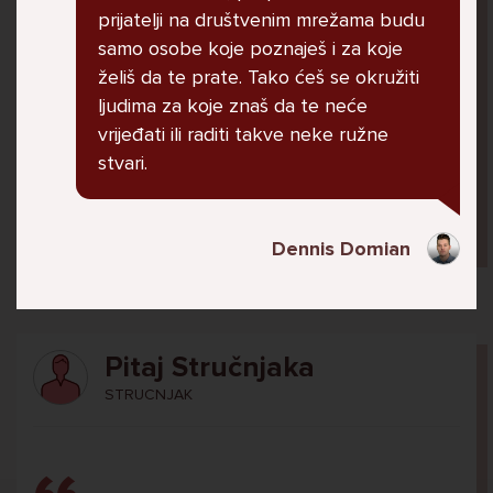
U školi me ogovara nekoliko prijatelja ne
prijatelji na društvenim mrežama budu
znam zašto. Čak su napravili grupu gdje me
samo osobe koje poznaješ i za koje
ogovaraju. To sam saznala tako što mi je
želiš da te prate. Tako ćeš se okružiti
prijateljica rekla. Više ne želim ići u školu ali
ljudima za koje znaš da te neće
me mama i tata tjeraju. Svaku večer kod kuće
vrijeđati ili raditi takve neke ružne
plačem.
stvari.
Ani, 11
Dennis Domian
Pitaj Stručnjaka
STRUCNJAK