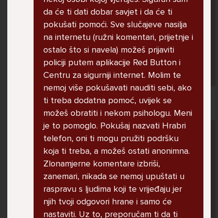
jer me ne shvaća. Ponekad želim skočiti sa
da će ti dati dobar savjet i da će ti
balkona svoje kuće. Neznam što da više
pokušati pomoći. Sve slučajeve nasilja
radim.
na internetu (ružni komentari, prijetnje i
ostalo što si navela) možeš prijaviti
policiji putem aplikacije Red Button i
Lana, 12
Centru za sigurniji internet. Molim te
nemoj više pokušavati nauditi sebi, ako
ti treba dodatna pomoć, uvijek se
možeš obratiti i nekom psihologu. Meni
je to pomoglo. Pokušaj nazvati Hrabri
Pitaj Stručnjaka
telefon, oni ti mogu pružiti podršku
STRUCNJAK
koja ti treba, a možeš ostati anonimna.
Zlonamjerne komentare izbriši,
zanemari, nikada se nemoj upuštati u
raspravu s ljudima koji te vrijeđaju jer
njih tvoji odgovori hrane i samo će
nastaviti. Uz to, preporučam ti da ti