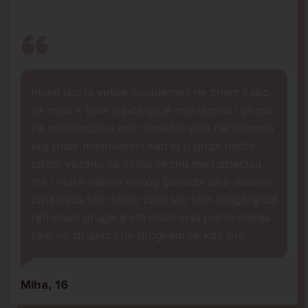
Imam dosta velike probleme i ne znam kako
se nosit s time u pitanju je moj razred i grupa
na messengeru moj razred je pun narkomana
koji puse marihuanu i kad ih u grupi nesto
pitam vezano za skolu zeznu me i izbacuju
me i vrate nakon nekog perioda lako receno
crna ovca sam samo zato sto sam drugaciji od
njih imam drugaciji stil oblacenja protiv nasilja
sam ne psujem i ne drogiram se kao oni.
Miha, 16