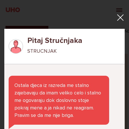
UHO
SVI ODGOVORI
MAŠA ZIBAR
VERONIKA ROSAN
Pitaj Stručnjaka
STRUCNJAK
Pitaj Stručnjaka
STRUCNJAK
Ostala djeca iz razreda me stalno
zajebavaju da imam veliko celo i stalno
me ogovaraju dok doslovno stoje
pokraj mene a ja nikad ne reagiram.
Već 6 godina u školi nekoliko cura iz mog
Pravim se da me nije briga.
razreda me izbacuju iz zajedničkih aktivnosti
te me iskorištavaju. Dečki iz mojeg razreda mi