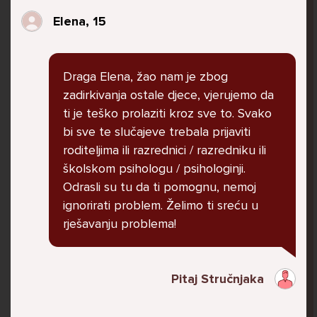
govore da sam glupača te me preko discorda
Elena, 15
vrijeđaju jer sam niska te mi govore da se
ubijem. Prije mjesec dana su me istukli kod
parka iz čistog mira dok sam prolazila sa
Draga Elena, žao nam je zbog
svojim susjedama i malim psom. Stalno u
zadirkivanja ostale djece, vjerujemo da
krevet idem plačući. Nesvjesno te zbog
ti je teško prolaziti kroz sve to. Svako
ljutnje sam se počela tući po nogama no
bi sve te slučajeve trebala prijaviti
prestala sam jer me važna osoba potaknula
roditeljima ili razrednici / razredniku ili
na to. Prije toga svega nakon nekoliko godina
školskom psihologu / psihologinji.
prijateljstva ostavila me najbolja prijateljica
Odrasli su tu da ti pomognu, nemoj
nisam htjela ići u školu jer me to sve jako
ignorirati problem. Želimo ti sreću u
pogodilo. Cyber bulyala me preko snapchata
rješavanju problema!
i drugih drugih društvenih mreža. Sad opet
razgovaramo no jako teško. Stalno provodim
vrijeme učeći ili trenirajući moje pse jako sam
Pitaj Stručnjaka
vezana za njih te ih jako volim Često
razgovaram s mamom no ne želim joj sve reći