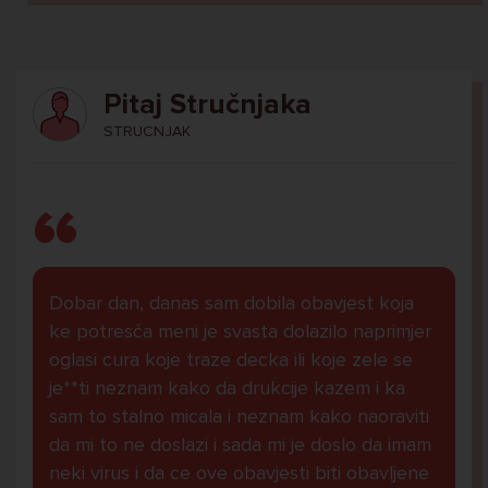
Pitaj Stručnjaka
STRUCNJAK
Dobar dan, danas sam dobila obavjest koja
ke potresča meni je svasta dolazilo naprimjer
oglasi cura koje traze decka ili koje zele se
je**ti neznam kako da drukcije kazem i ka
sam to stalno micala i neznam kako naoraviti
da mi to ne doslazi i sada mi je doslo da imam
neki virus i da ce ove obavjesti biti obavljene