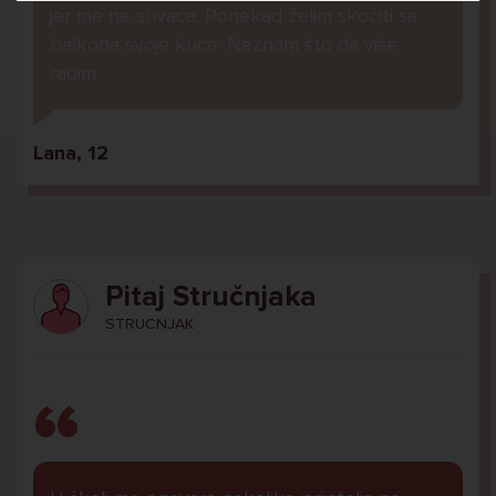
jer me ne shvaća. Ponekad želim skočiti sa
balkona svoje kuće. Neznam što da više
radim.
Lana, 12
Pitaj Stručnjaka
STRUCNJAK