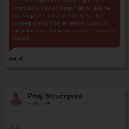
U školi me ogovara nekoliko prijatelja ne
znam zašto. Čak su napravili grupu gdje me
ogovaraju. To sam saznala tako što mi je
prijateljica rekla. Više ne želim ići u školu ali
me mama i tata tjeraju. Svaku večer kod kuće
plačem.
Ani, 11
Pitaj Stručnjaka
STRUCNJAK