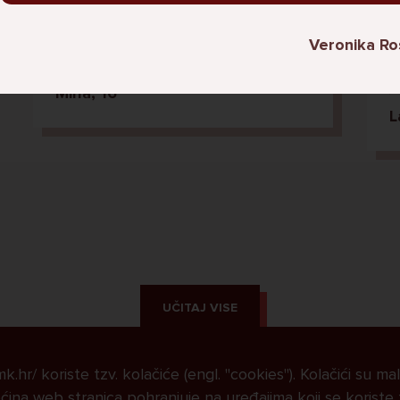
oblacenja protiv nasilja sam ne
psujem i ne drogiram se kao oni.
Veronika Ro
Miha, 16
L
UČITAJ VISE
.hr/ koriste tzv. kolačiće (engl. "cookies"). Kolačići su ma
ina web stranica pohranjuje na uređajima koji se koriste