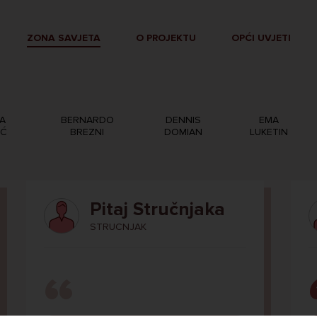
ZONA SAVJETA
O PROJEKTU
OPĆI UVJETI
A
BERNARDO
DENNIS
EMA
IĆ
BREZNI
DOMIAN
LUKETIN
Pitaj Stručnjaka
STRUCNJAK