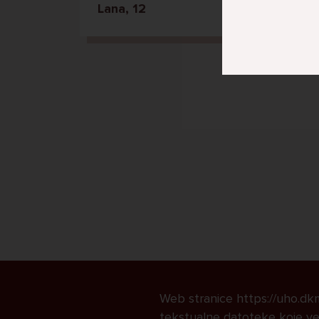
Lana, 12
Web stranice https://uho.dkmk
tekstualne datoteke koje već