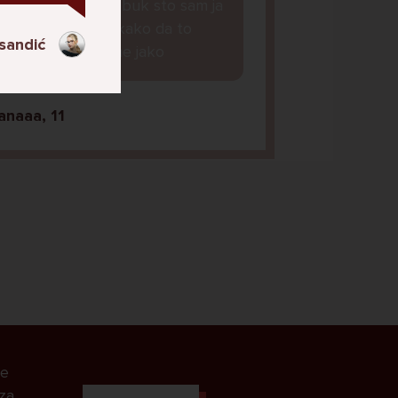
obavljene na fejzbuk sto sam ja
vidjela i neznam kako da to
sandić
blokiram, strah me jako
anaaa, 11
le
 za