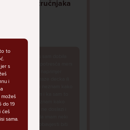
Pitaj Stručnjaka
STRUCNJAK
to to
Dobar dan, danas sam dobila
ć.
obavjest koja ke potresča meni
jer s
je svasta dolazilo naprimjer
žeš
oglasi cura koje traze decka ili
mnu i
koje zele se je**ti neznam kako
na
da drukcije kazem i ka sam to
i, možeš
stalno micala i neznam kako
5 do 19
naoraviti da mi to ne doslazi i
i ćeš
sada mi je doslo da imam neki
isi sama.
virus i da ce ove obavjesti biti