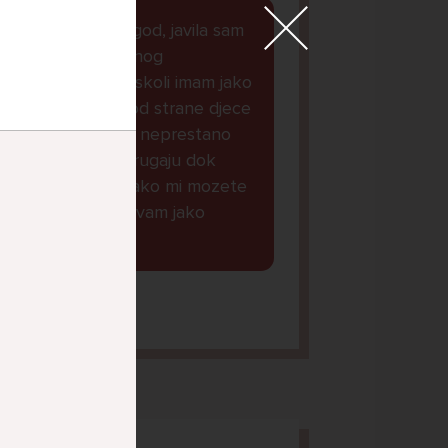
dobar dan kako god, javila sam
Vam se zbog jednog
razloga...naime u skoli imam jako
puno problema od strane djece
iz mojeg razreda, neprestano
me maltretiraju i rugaju dok
nesto ne mogu...ako mi mozete
dat savjet bila bi vam jako
zahvalna lp.
orena, 14