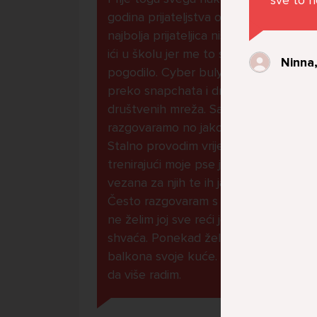
godina prijateljstva ostavila me
najbolja prijateljica nisam htjela
ići u školu jer me to sve jako
Ninna,
pogodilo. Cyber bulyala me
preko snapchata i drugih drugih
društvenih mreža. Sad opet
razgovaramo no jako teško.
Stalno provodim vrijeme učeći ili
trenirajući moje pse jako sam
vezana za njih te ih jako volim
Često razgovaram s mamom no
ne želim joj sve reći jer me ne
shvaća. Ponekad želim skočiti sa
balkona svoje kuće. Neznam što
da više radim.