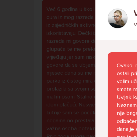
Već 6 godina u školi nekoliko
cura iz mog razreda me izbacuju
V
iz zajedničkih aktivnosti te me
iskorištavaju. Dečki iz mojeg
razreda mi govore da sam
glupača te me preko discorda
vrijeđaju jer sam niska te mi
govore da se ubijem. Prije
Ovako, n
mjesec dana su me istukli kod
ostali pr
parka iz čistog mira dok sam
volim uči
prolazila sa svojim susjedama i
smeta mo
malim psom. Stalno u krevet
Uvijek k
idem plačući. Nesvjesno te zbog
Neznam j
ljutnje sam se počela tući po
nije bri
nogama no prestala sam jer me
odbačeno
važna osoba potaknula na to.
dana je s
Prije toga svega nakon nekoliko
sve to ne