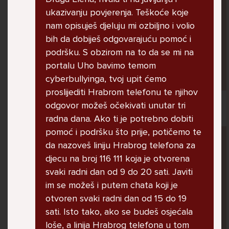
jer me ne shvaća. Ponekad želim skočiti sa
ukazivanju povjerenja. Teškoće koje
balkona svoje kuće. Neznam što da više
nam opisuješ djeluju mi ozbiljno i volio
radim.
bih da dobiješ odgovarajuću pomoć i
podršku. S obzirom na to da se mi na
portalu Uho bavimo temom
Lana, 12
cyberbullyinga, tvoj upit ćemo
proslijediti Hrabrom telefonu te njihov
odgovor možeš očekivati unutar tri
radna dana. Ako ti je potrebno dobiti
pomoć i podršku što prije, potičemo te
Pitaj Stručnjaka
da nazoveš liniju Hrabrog telefona za
STRUCNJAK
djecu na broj 116 111 koja je otvorena
svaki radni dan od 9 do 20 sati. Javiti
im se možeš i putem chata koji je
otvoren svaki radni dan od 15 do 19
sati. Isto tako, ako se budeš osjećala
loše, a linija Hrabrog telefona u tom