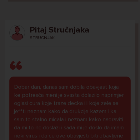
Pitaj Stručnjaka
STRUCNJAK
Dobar dan, danas sam dobila obavjest koja
ke potresča meni je svasta dolazilo naprimjer
oglasi cura koje traze decka ili koje zele se
je**ti neznam kako da drukcije kazem i ka
sam to stalno micala i neznam kako naoraviti
da mi to ne doslazi i sada mi je doslo da imam
neki virus i da ce ove obavjesti biti obavljene