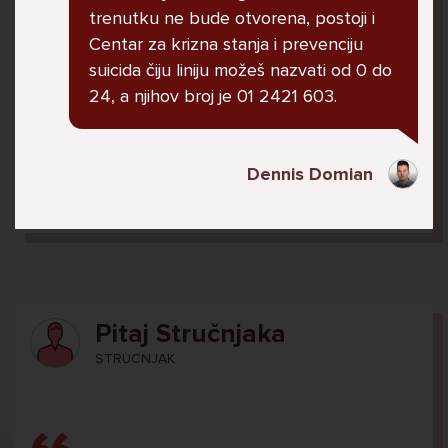
U školi me ogovara nekoliko prijatelja ne
trenutku ne bude otvorena, postoji i
znam zašto. Čak su napravili grupu gdje me
Centar za krizna stanja i prevenciju
ogovaraju. To sam saznala tako što mi je
suicida čiju liniju možeš nazvati od 0 do
prijateljica rekla. Više ne želim ići u školu ali
24, a njihov broj je 01 2421 603.
me mama i tata tjeraju. Svaku večer kod kuće
plačem.
Dennis Domian
Ani, 11
Pitaj Stručnjaka
STRUCNJAK