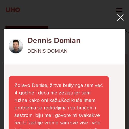
UHO
SVI ODGOVORI
MAŠA ZIBAR
VERONIKA ROSAN
Dennis Domian
DENNIS DOMIAN
Pitaj Stručnjaka
STRUCNJAK
Zdravo Denise, žrtva bullyinga sam već
4 godine i deca me zezaju jer sam
ružna kako oni kažu.Kod kuće imam
problema sa roditeljima i sa braćom i
Već 6 godina u školi nekoliko cura iz mog
sestrom, biju me i govore mi svakakve
razreda me izbacuju iz zajedničkih aktivnosti
reci.U zadnje vreme sam sve više i više
te me iskorištavaju. Dečki iz mojeg razreda mi