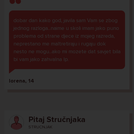
dobar dan kako god, javila sam Vam se zbog
jednog razloga...naime u skoli imam jako puno
problema od strane djece iz mojeg razreda,
neprestano me maltretiraju i rugaju dok
nesto ne mogu...ako mi mozete dat savjet bila
bi vam jako zahvalna lp.
lorena, 14
Pitaj Stručnjaka
STRUCNJAK