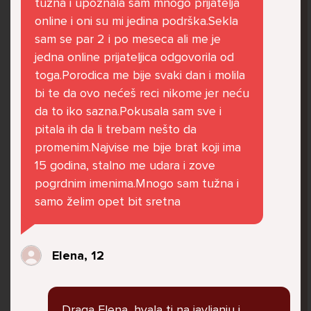
tužna i upoznala sam mnogo prijatelja
govore da sam glupača te me preko discorda
online i oni su mi jedina podrška.Sekla
vrijeđaju jer sam niska te mi govore da se
sam se par 2 i po meseca ali me je
ubijem. Prije mjesec dana su me istukli kod
jedna online prijateljica odgovorila od
parka iz čistog mira dok sam prolazila sa
toga.Porodica me bije svaki dan i molila
svojim susjedama i malim psom. Stalno u
bi te da ovo nećeš reci nikome jer neću
krevet idem plačući. Nesvjesno te zbog
da to iko sazna.Pokusala sam sve i
ljutnje sam se počela tući po nogama no
pitala ih da li trebam nešto da
prestala sam jer me važna osoba potaknula
promenim.Najvise me bije brat koji ima
na to. Prije toga svega nakon nekoliko godina
15 godina, stalno me udara i zove
prijateljstva ostavila me najbolja prijateljica
pogrdnim imenima.Mnogo sam tužna i
nisam htjela ići u školu jer me to sve jako
samo želim opet bit sretna
pogodilo. Cyber bulyala me preko snapchata
i drugih drugih društvenih mreža. Sad opet
razgovaramo no jako teško. Stalno provodim
Elena, 12
vrijeme učeći ili trenirajući moje pse jako sam
vezana za njih te ih jako volim Često
razgovaram s mamom no ne želim joj sve reći
Draga Elena, hvala ti na javljanju i