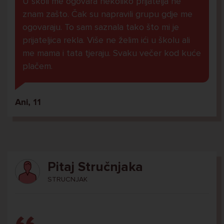
U školi me ogovara nekoliko prijatelja ne
znam zašto. Čak su napravili grupu gdje me
ogovaraju. To sam saznala tako što mi je
prijateljica rekla. Više ne želim ići u školu ali
me mama i tata tjeraju. Svaku večer kod kuće
plačem.
Ani, 11
Pitaj Stručnjaka
STRUCNJAK