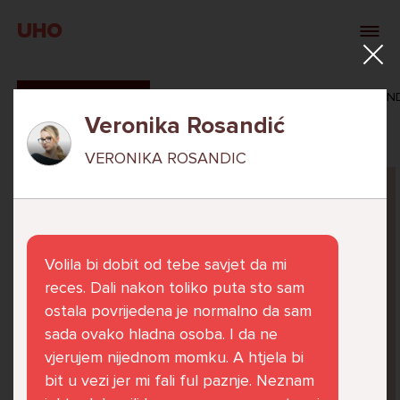
UHO
SVI ODGOVORI
MAŠA ZIBAR
VERONIKA ROSAN
Veronika Rosandić
VERONIKA ROSANDIC
Pitaj Stručnjaka
STRUCNJAK
Volila bi dobit od tebe savjet da mi
reces. Dali nakon toliko puta sto sam
ostala povrijedena je normalno da sam
sada ovako hladna osoba. I da ne
Već 6 godina u školi nekoliko cura iz mog
vjerujem nijednom momku. A htjela bi
razreda me izbacuju iz zajedničkih aktivnosti
bit u vezi jer mi fali ful paznje. Neznam
te me iskorištavaju. Dečki iz mojeg razreda mi