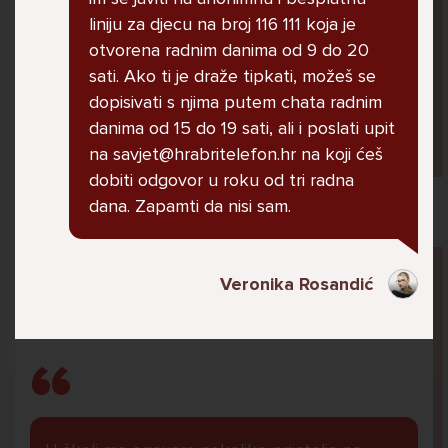
jer me ne shvaća. Ponekad želim skočiti sa
liniju za djecu na broj 116 111 koja je
balkona svoje kuće. Neznam što da više
otvorena radnim danima od 9 do 20
radim.
sati. Ako ti je draže tipkati, možeš se
dopisivati s njima putem chata radnim
danima od 15 do 19 sati, ali i poslati upit
Lana, 12
na savjet@hrabritelefon.hr na koji ćeš
dobiti odgovor u roku od tri radna
dana. Zapamti da nisi sam.
Pitaj Stručnjaka
Veronika Rosandić
STRUCNJAK