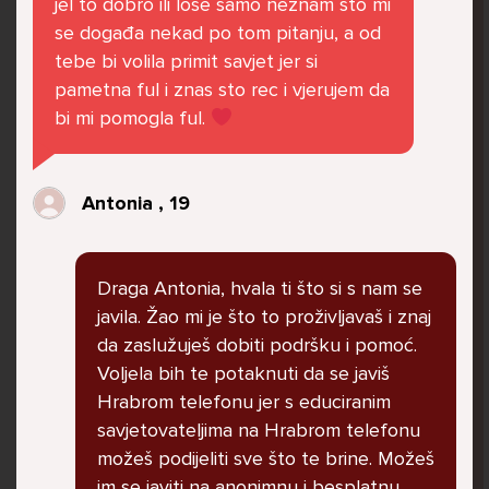
jel to dobro ili lose samo neznam sto mi
govore da sam glupača te me preko discorda
se događa nekad po tom pitanju, a od
vrijeđaju jer sam niska te mi govore da se
tebe bi volila primit savjet jer si
ubijem. Prije mjesec dana su me istukli kod
pametna ful i znas sto rec i vjerujem da
parka iz čistog mira dok sam prolazila sa
bi mi pomogla ful.
svojim susjedama i malim psom. Stalno u
krevet idem plačući. Nesvjesno te zbog
ljutnje sam se počela tući po nogama no
Antonia , 19
prestala sam jer me važna osoba potaknula
na to. Prije toga svega nakon nekoliko godina
prijateljstva ostavila me najbolja prijateljica
Draga Antonia, hvala ti što si s nam se
nisam htjela ići u školu jer me to sve jako
javila. Žao mi je što to proživljavaš i znaj
pogodilo. Cyber bulyala me preko snapchata
da zaslužuješ dobiti podršku i pomoć.
i drugih drugih društvenih mreža. Sad opet
Voljela bih te potaknuti da se javiš
razgovaramo no jako teško. Stalno provodim
Hrabrom telefonu jer s educiranim
vrijeme učeći ili trenirajući moje pse jako sam
savjetovateljima na Hrabrom telefonu
vezana za njih te ih jako volim Često
možeš podijeliti sve što te brine. Možeš
razgovaram s mamom no ne želim joj sve reći
im se javiti na anonimnu i besplatnu