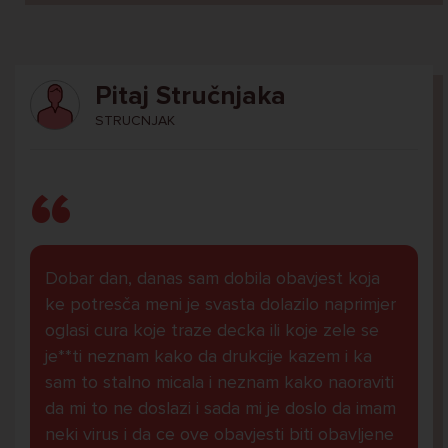
Pitaj Stručnjaka
STRUCNJAK
Dobar dan, danas sam dobila obavjest koja
ke potresča meni je svasta dolazilo naprimjer
oglasi cura koje traze decka ili koje zele se
je**ti neznam kako da drukcije kazem i ka
sam to stalno micala i neznam kako naoraviti
da mi to ne doslazi i sada mi je doslo da imam
neki virus i da ce ove obavjesti biti obavljene