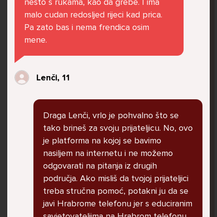
nesto s rukama, kao da grebe. I ima
govore da sam glupača te me preko discorda
malo cudan redosljed rijeci kad prica.
vrijeđaju jer sam niska te mi govore da se
Pa zato bas i nema frendica osim
ubijem. Prije mjesec dana su me istukli kod
mene.
parka iz čistog mira dok sam prolazila sa
svojim susjedama i malim psom. Stalno u
krevet idem plačući. Nesvjesno te zbog
Lenči, 11
ljutnje sam se počela tući po nogama no
prestala sam jer me važna osoba potaknula
na to. Prije toga svega nakon nekoliko godina
Draga Lenči, vrlo je pohvalno što se
prijateljstva ostavila me najbolja prijateljica
tako brineš za svoju prijateljicu. No, ovo
nisam htjela ići u školu jer me to sve jako
je platforma na kojoj se bavimo
pogodilo. Cyber bulyala me preko snapchata
nasiljem na internetu i ne možemo
i drugih drugih društvenih mreža. Sad opet
odgovarati na pitanja iz drugih
razgovaramo no jako teško. Stalno provodim
područja. Ako misliš da tvojoj prijateljici
vrijeme učeći ili trenirajući moje pse jako sam
treba stručna pomoć, potakni ju da se
vezana za njih te ih jako volim Često
javi Hrabrome telefonu jer s educiranim
razgovaram s mamom no ne želim joj sve reći
savjetovateljima na Hrabrom telefonu