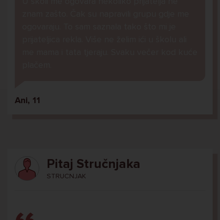
U školi me ogovara nekoliko prijatelja ne
znam zašto. Čak su napravili grupu gdje me
ogovaraju. To sam saznala tako što mi je
prijateljica rekla. Više ne želim ići u školu ali
me mama i tata tjeraju. Svaku večer kod kuće
plačem.
Ani, 11
Pitaj Stručnjaka
STRUCNJAK