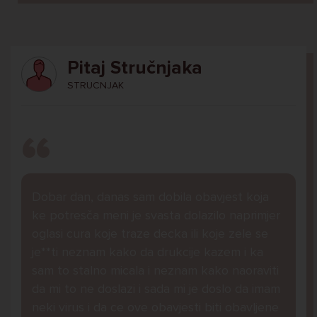
Pitaj Stručnjaka
STRUCNJAK
Dobar dan, danas sam dobila obavjest koja
ke potresča meni je svasta dolazilo naprimjer
oglasi cura koje traze decka ili koje zele se
je**ti neznam kako da drukcije kazem i ka
sam to stalno micala i neznam kako naoraviti
da mi to ne doslazi i sada mi je doslo da imam
neki virus i da ce ove obavjesti biti obavljene