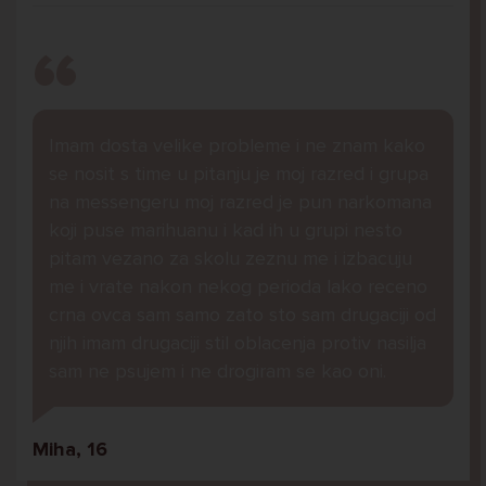
Imam dosta velike probleme i ne znam kako
se nosit s time u pitanju je moj razred i grupa
na messengeru moj razred je pun narkomana
koji puse marihuanu i kad ih u grupi nesto
pitam vezano za skolu zeznu me i izbacuju
me i vrate nakon nekog perioda lako receno
crna ovca sam samo zato sto sam drugaciji od
njih imam drugaciji stil oblacenja protiv nasilja
sam ne psujem i ne drogiram se kao oni.
Miha, 16