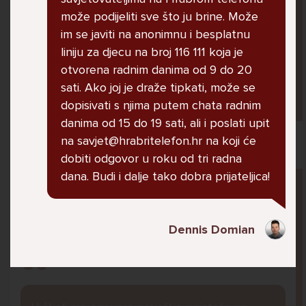
jer me ne shvaća. Ponekad želim skočiti sa
može podijeliti sve što ju brine. Može
balkona svoje kuće. Neznam što da više
im se javiti na anonimnu i besplatnu
radim.
liniju za djecu na broj 116 111 koja je
otvorena radnim danima od 9 do 20
sati. Ako joj je draže tipkati, može se
Lana, 12
dopisivati s njima putem chata radnim
danima od 15 do 19 sati, ali i poslati upit
na savjet@hrabritelefon.hr na koji će
dobiti odgovor u roku od tri radna
dana. Budi i dalje tako dobra prijateljica!
Pitaj Stručnjaka
STRUCNJAK
Dennis Domian