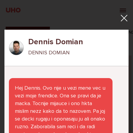
UHO
SVI ODGOVORI
MAŠA ZIBAR
VERONIKA ROSAN
Dennis Domian
DENNIS DOMIAN
Pitaj Stručnjaka
STRUCNJAK
Hej Dennis. Ovo nije u vezi mene vec u
vezi moje frendice. Ona se pravi da je
macka. Tocnije mijauce i ono hkta
mislim nezz kako da to nazovem. Pa joj
Već 6 godina u školi nekoliko cura iz mog
se decki rugaju i oponasaju ju ali onako
razreda me izbacuju iz zajedničkih aktivnosti
ruzno. Zaborabila sam reci i da radi
te me iskorištavaju. Dečki iz mojeg razreda mi