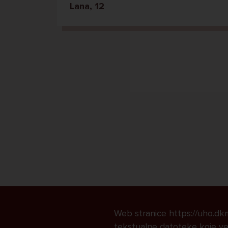
Lana, 12
Web stranice https://uho.dkmk
tekstualne datoteke koje već