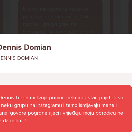
U školi me ogovara nekoliko
prijatelja ne znam zašto. Čak su
napravili grupu gdje me
ogovaraju. To sam saznala tako
što mi je prijateljica rekla. Više
Dennis Domian
ne želim ići u školu ali me mama i
tata tjeraju. Svaku večer kod
ENNIS DOMIAN
kuće plačem.
Ani, 11
l
ennis treba mi tvoja pomoc neki moji stari prijatelji su
i neku grupu na instagramu i tamo ismijavaju mene i
anal govore pogrdne rijeci i vrijeđaju moju porodicu ne
 da radim ?
Pitaj Stručnjaka