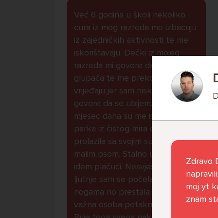
Već 6 godina u školi nekoliko
cura iz mog razreda me izbacuju
iz zajedničkih aktivnosti te me
iskorištavaju. Dečki iz mojeg
razreda mi govore da sam
glupača te me preko discorda
vrijeđaju jer sam niska te mi
D
govore da se ubijem. Prije
mjesec dana su me istukli kod
parka iz čistog mira dok sam
prolazila sa svojim susjedama i
malim psom. Stalno u krevet
Zdravo D
idem plačući. Nesvjesno te zbog
napravil
ljutnje sam se počela tući po
moj yt k
nogama no prestala sam jer me
znam sta
važna osoba potaknula na to.
Prije toga svega nakon nekoliko