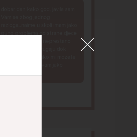
dobar dan kako god, javila sam
Vam se zbog jednog
razloga...naime u skoli imam jako
puno problema od strane djece
iz mojeg razreda, neprestano
me maltretiraju i rugaju dok
nesto ne mogu...ako mi mozete
dat savjet bila bi vam jako
zahvalna lp.
orena, 14