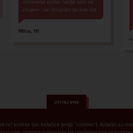
oblacenja protiv nasilja sam ne
psujem i ne drogiram se kao oni.
Miha, 16
L
UČITAJ VISE
.hr/ koriste tzv. kolačiće (engl. "cookies"). Kolačići su ma
ina web stranica pohranjuje na uređajima koji se koriste