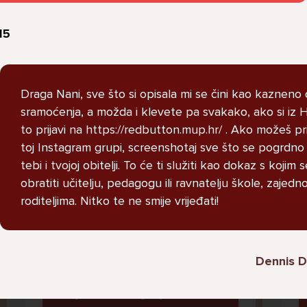
STRUCNJAK
15
Draga Nani, sve što si opisala mi se čini kao kazneno 
sramoćenja, a možda i klevete pa svakako, ako si iz 
Imam dosta velike probleme i ne
to prijavi na https://redbutton.mup.hr/ . Ako možeš pri
znam kako se nosit s time u
toj Instagram grupi, screenshotaj sve što se pogrdno
pitanju je moj razred i grupa na
tebi i tvojoj obitelji. To će ti služiti kao dokaz s kojim
messengeru moj razred je pun
obratiti učitelju, pedagogu ili ravnatelju škole, zajedn
narkomana koji puse marihuanu i
roditeljima. Nitko te ne smije vrijeđati!
kad ih u grupi nesto pitam
vezano za skolu zeznu me i
izbacuju me i vrate nakon nekog
perioda lako receno crna ovca
Dennis 
sam samo zato sto sam drugaciji
od njih imam drugaciji stil