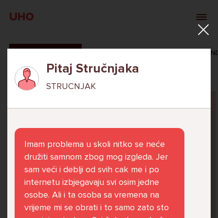
UHO
SVI ODGOVORI
MAŠA ZIBAR
VERONIKA ROSAN
Pitaj Stručnjaka
STRUCNJAK
Pitaj Stručnjaka
STRUCNJAK
Imam problema u skoli nitko se neće
družiti samnom zbog mog izgleda. Jer
sam veći i deblji od svih cak me i po
internetu izbjegavaju svi osim jedne
Već 6 godina u školi nekoliko cura iz mog
osobe. Ali i ta osoba sa vremena na
razreda me izbacuju iz zajedničkih aktivnosti
vrijeme mi se obrati i to samo zato sto
te me iskorištavaju. Dečki iz mojeg razreda mi