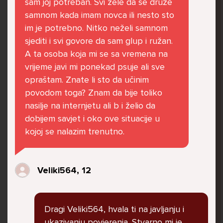
sam joj potreban. Svi žele da se druže
govore da sam glupača te me preko discorda
samnom kada imam novca ili nesto sto
vrijeđaju jer sam niska te mi govore da se
im je potrebno. Nitko neželi samnom
ubijem. Prije mjesec dana su me istukli kod
sjediti i svi govore da sam glup i ružan.
parka iz čistog mira dok sam prolazila sa
A ta osoba koja mi se sa vremena na
svojim susjedama i malim psom. Stalno u
vrijeme javi mi ponekad psuje ali sve
krevet idem plačući. Nesvjesno te zbog
opraštam. Znate li sto da učinim
ljutnje sam se počela tući po nogama no
povodom toga? Znam da bije toliko
prestala sam jer me važna osoba potaknula
nasilje na internjetu ali b i želio da
na to. Prije toga svega nakon nekoliko godina
dobijem savjet i oko ove situacije u
prijateljstva ostavila me najbolja prijateljica
kojoj se nalazim trenutno.
nisam htjela ići u školu jer me to sve jako
pogodilo. Cyber bulyala me preko snapchata
i drugih drugih društvenih mreža. Sad opet
Veliki564, 12
razgovaramo no jako teško. Stalno provodim
vrijeme učeći ili trenirajući moje pse jako sam
vezana za njih te ih jako volim Često
Dragi Veliki564, hvala ti na javljanju i
razgovaram s mamom no ne želim joj sve reći
ukazivanju povjerenja. Stvarno mi je