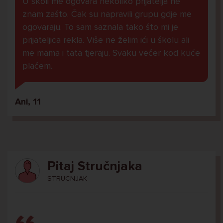
U školi me ogovara nekoliko prijatelja ne
znam zašto. Čak su napravili grupu gdje me
ogovaraju. To sam saznala tako što mi je
prijateljica rekla. Više ne želim ići u školu ali
me mama i tata tjeraju. Svaku večer kod kuće
plačem.
Ani, 11
Pitaj Stručnjaka
STRUCNJAK