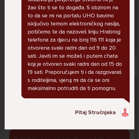
jer me ne shvaća. Ponekad želim skočiti sa
žao što ti se to događa. S obzirom na
balkona svoje kuće. Neznam što da više
to da se mi na portalu UHO bavimo
radim.
isključivo temom elektroničkog nasilja,
potičemo te da nazoveš liniju Hrabrog
telefona za djecu na broj 116 111 koja je
Lana, 12
otvorena svaki radni dan od 9 do 20
sati. Javiti im se možeš i putem chata
koji je otvoren svaki radni dan od 15 do
19 sati. Preporučujem ti i da razgovaraš
s roditeljima, vjeruj mi da će se oni
Pitaj Stručnjaka
maksimalno potruditi da ti pomognu.
STRUCNJAK
Pitaj Stručnjaka